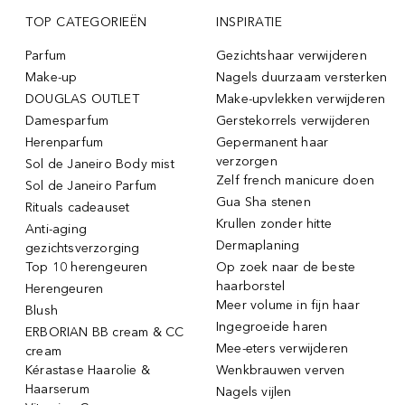
TOP CATEGORIEËN
INSPIRATIE
Parfum
Gezichtshaar verwijderen
Make-up
Nagels duurzaam versterken
DOUGLAS OUTLET
Make-upvlekken verwijderen
Damesparfum
Gerstekorrels verwijderen
Herenparfum
Gepermanent haar
verzorgen
Sol de Janeiro Body mist
Zelf french manicure doen
Sol de Janeiro Parfum
Gua Sha stenen
Rituals cadeauset
Krullen zonder hitte
Anti-aging
Dermaplaning
gezichtsverzorging
Top 10 herengeuren
Op zoek naar de beste
haarborstel
Herengeuren
Meer volume in fijn haar
Blush
Ingegroeide haren
ERBORIAN BB cream & CC
Mee-eters verwijderen
cream
Kérastase Haarolie &
Wenkbrauwen verven
Haarserum
Nagels vijlen