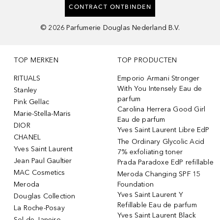
CONTRACT ONTBINDEN
©
2026
Parfumerie Douglas Nederland B.V.
TOP MERKEN
TOP PRODUCTEN
RITUALS
Emporio Armani Stronger
With You Intensely Eau de
Stanley
parfum
Pink Gellac
Carolina Herrera Good Girl
Marie-Stella-Maris
Eau de parfum
DIOR
Yves Saint Laurent Libre EdP
CHANEL
The Ordinary Glycolic Acid
Yves Saint Laurent
7% exfoliating toner
Jean Paul Gaultier
Prada Paradoxe EdP refillable
MAC Cosmetics
Meroda Changing SPF 15
Meroda
Foundation
Yves Saint Laurent Y
Douglas Collection
Refillable Eau de parfum
La Roche-Posay
Yves Saint Laurent Black
Sol de Janeiro