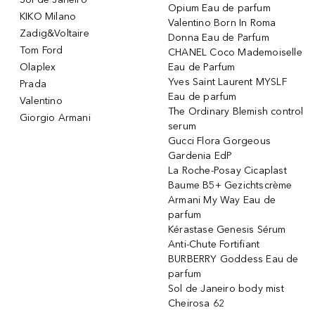
Opium Eau de parfum
KIKO Milano
Valentino Born In Roma
Zadig&Voltaire
Donna Eau de Parfum
Tom Ford
CHANEL Coco Mademoiselle
Olaplex
Eau de Parfum
Yves Saint Laurent MYSLF
Prada
Eau de parfum
Valentino
The Ordinary Blemish control
Giorgio Armani
serum
Gucci Flora Gorgeous
Gardenia EdP
La Roche-Posay Cicaplast
Baume B5+ Gezichtscrème
Armani My Way Eau de
parfum
Kérastase Genesis Sérum
Anti-Chute Fortifiant
BURBERRY Goddess Eau de
parfum
Sol de Janeiro body mist
Cheirosa 62