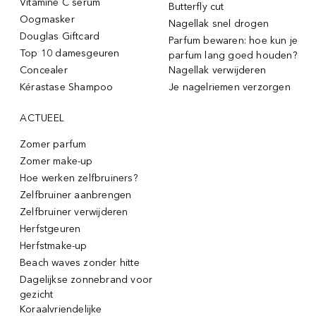
Vitamine C serum
Butterfly cut
Oogmasker
Nagellak snel drogen
Douglas Giftcard
Parfum bewaren: hoe kun je
Top 10 damesgeuren
parfum lang goed houden?
Concealer
Nagellak verwijderen
Kérastase Shampoo
Je nagelriemen verzorgen
ACTUEEL
Zomer parfum
Zomer make-up
Hoe werken zelfbruiners?
Zelfbruiner aanbrengen
Zelfbruiner verwijderen
Herfstgeuren
Herfstmake-up
Beach waves zonder hitte
Dagelijkse zonnebrand voor
gezicht
Koraalvriendelijke