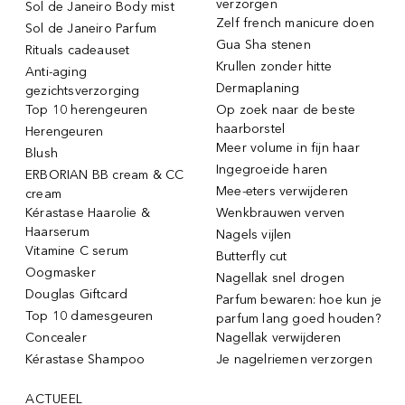
verzorgen
Sol de Janeiro Body mist
Zelf french manicure doen
Sol de Janeiro Parfum
Gua Sha stenen
Rituals cadeauset
Krullen zonder hitte
Anti-aging
Dermaplaning
gezichtsverzorging
Top 10 herengeuren
Op zoek naar de beste
haarborstel
Herengeuren
Meer volume in fijn haar
Blush
Ingegroeide haren
ERBORIAN BB cream & CC
Mee-eters verwijderen
cream
Kérastase Haarolie &
Wenkbrauwen verven
Haarserum
Nagels vijlen
Vitamine C serum
Butterfly cut
Oogmasker
Nagellak snel drogen
Douglas Giftcard
Parfum bewaren: hoe kun je
Top 10 damesgeuren
parfum lang goed houden?
Concealer
Nagellak verwijderen
Kérastase Shampoo
Je nagelriemen verzorgen
ACTUEEL