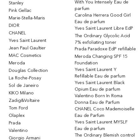
With You Intensely Eau de
Stanley
parfum
Pink Gellac
Carolina Herrera Good Girl
Marie-Stella-Maris
Eau de parfum
DIOR
Yves Saint Laurent Libre EdP
CHANEL
The Ordinary Glycolic Acid
Yves Saint Laurent
7% exfoliating toner
Jean Paul Gaultier
Prada Paradoxe EdP refillable
MAC Cosmetics
Meroda Changing SPF 15
Meroda
Foundation
Yves Saint Laurent Y
Douglas Collection
Refillable Eau de parfum
La Roche-Posay
Yves Saint Laurent Black
Sol de Janeiro
Opium Eau de parfum
KIKO Milano
Valentino Born In Roma
Zadig&Voltaire
Donna Eau de Parfum
Tom Ford
CHANEL Coco Mademoiselle
Olaplex
Eau de Parfum
Yves Saint Laurent MYSLF
Prada
Eau de parfum
Valentino
The Ordinary Blemish control
Giorgio Armani