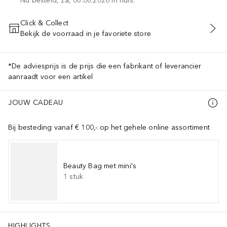
Nu besteld, za, 08.08.2026 in huis.
Click & Collect
Bekijk de voorraad in je favoriete store
VOEG TOE AAN WINKELMANDJE
*De adviesprijs is de prijs die een fabrikant of leverancier
aanraadt voor een artikel
JOUW CADEAU
Bij besteding vanaf € 100,- op het gehele online assortiment
Beauty Bag met mini's
1
stuk
HIGHLIGHTS