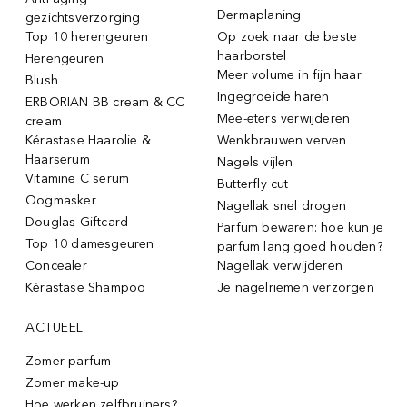
Dermaplaning
gezichtsverzorging
Top 10 herengeuren
Op zoek naar de beste
haarborstel
Herengeuren
Meer volume in fijn haar
Blush
Ingegroeide haren
ERBORIAN BB cream & CC
Mee-eters verwijderen
cream
Kérastase Haarolie &
Wenkbrauwen verven
Haarserum
Nagels vijlen
Vitamine C serum
Butterfly cut
Oogmasker
Nagellak snel drogen
Douglas Giftcard
Parfum bewaren: hoe kun je
Top 10 damesgeuren
parfum lang goed houden?
Concealer
Nagellak verwijderen
Kérastase Shampoo
Je nagelriemen verzorgen
ACTUEEL
Zomer parfum
Zomer make-up
Hoe werken zelfbruiners?