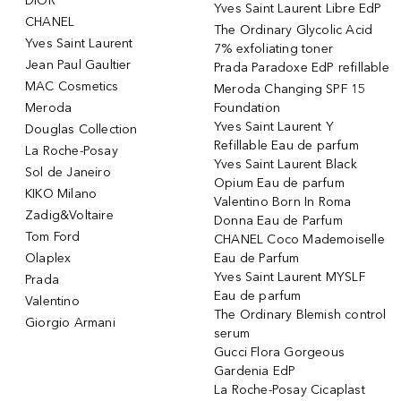
DIOR
Yves Saint Laurent Libre EdP
CHANEL
The Ordinary Glycolic Acid
Yves Saint Laurent
7% exfoliating toner
Jean Paul Gaultier
Prada Paradoxe EdP refillable
MAC Cosmetics
Meroda Changing SPF 15
Meroda
Foundation
Yves Saint Laurent Y
Douglas Collection
Refillable Eau de parfum
La Roche-Posay
Yves Saint Laurent Black
Sol de Janeiro
Opium Eau de parfum
KIKO Milano
Valentino Born In Roma
Zadig&Voltaire
Donna Eau de Parfum
Tom Ford
CHANEL Coco Mademoiselle
Olaplex
Eau de Parfum
Yves Saint Laurent MYSLF
Prada
Eau de parfum
Valentino
The Ordinary Blemish control
Giorgio Armani
serum
Gucci Flora Gorgeous
Gardenia EdP
La Roche-Posay Cicaplast