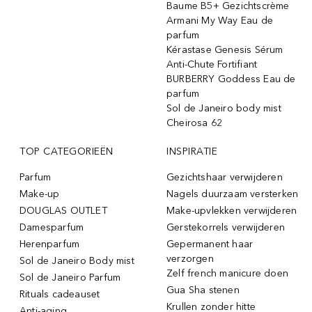
Baume B5+ Gezichtscrème
Armani My Way Eau de
parfum
Kérastase Genesis Sérum
Anti-Chute Fortifiant
BURBERRY Goddess Eau de
parfum
Sol de Janeiro body mist
Cheirosa 62
TOP CATEGORIEËN
INSPIRATIE
Parfum
Gezichtshaar verwijderen
Make-up
Nagels duurzaam versterken
DOUGLAS OUTLET
Make-upvlekken verwijderen
Damesparfum
Gerstekorrels verwijderen
Herenparfum
Gepermanent haar
verzorgen
Sol de Janeiro Body mist
Zelf french manicure doen
Sol de Janeiro Parfum
Gua Sha stenen
Rituals cadeauset
Krullen zonder hitte
Anti-aging