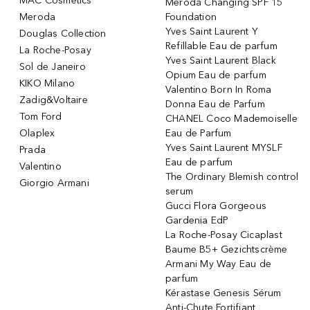
MAC Cosmetics
Meroda Changing SPF 15
Meroda
Foundation
Yves Saint Laurent Y
Douglas Collection
Refillable Eau de parfum
La Roche-Posay
Yves Saint Laurent Black
Sol de Janeiro
Opium Eau de parfum
KIKO Milano
Valentino Born In Roma
Zadig&Voltaire
Donna Eau de Parfum
Tom Ford
CHANEL Coco Mademoiselle
Olaplex
Eau de Parfum
Yves Saint Laurent MYSLF
Prada
Eau de parfum
Valentino
The Ordinary Blemish control
Giorgio Armani
serum
Gucci Flora Gorgeous
Gardenia EdP
La Roche-Posay Cicaplast
Baume B5+ Gezichtscrème
Armani My Way Eau de
parfum
Kérastase Genesis Sérum
Anti-Chute Fortifiant