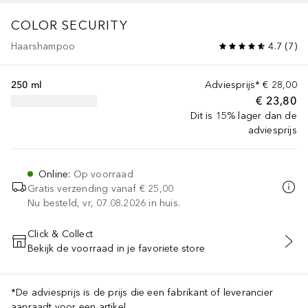
COLOR SECURITY
Haarshampoo
4.7
(
7
)
250 ml
Adviesprijs*
€ 28,00
€ 23,80
Dit is 15% lager dan de
adviesprijs
Online
:
Op voorraad
Gratis verzending vanaf
€ 25,00
Nu besteld, vr, 07.08.2026 in huis.
Click & Collect
Bekijk de voorraad in je favoriete store
VOEG TOE AAN WINKELMANDJE
*De adviesprijs is de prijs die een fabrikant of leverancier
aanraadt voor een artikel