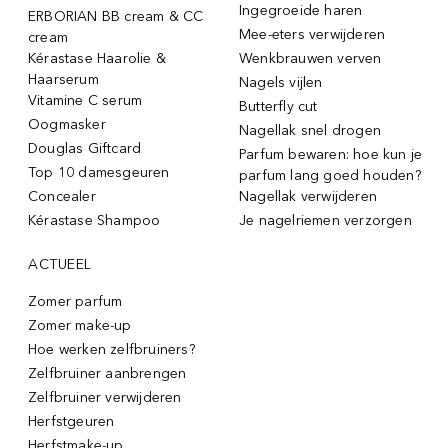
Ingegroeide haren
ERBORIAN BB cream & CC
Mee-eters verwijderen
cream
Kérastase Haarolie &
Wenkbrauwen verven
Haarserum
Nagels vijlen
Vitamine C serum
Butterfly cut
Oogmasker
Nagellak snel drogen
Douglas Giftcard
Parfum bewaren: hoe kun je
Top 10 damesgeuren
parfum lang goed houden?
Concealer
Nagellak verwijderen
Kérastase Shampoo
Je nagelriemen verzorgen
ACTUEEL
Zomer parfum
Zomer make-up
Hoe werken zelfbruiners?
Zelfbruiner aanbrengen
Zelfbruiner verwijderen
Herfstgeuren
Herfstmake-up