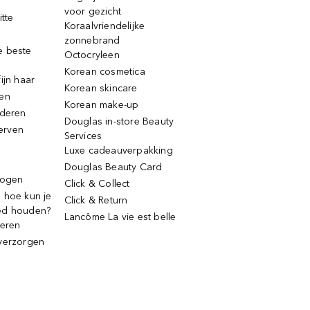
voor gezicht
itte
Koraalvriendelijke
zonnebrand
e beste
Octocryleen
Korean cosmetica
ijn haar
Korean skincare
ren
Korean make-up
jderen
Douglas in-store Beauty
erven
Services
Luxe cadeauverpakking
Douglas Beauty Card
rogen
Click & Collect
 hoe kun je
Click & Return
ed houden?
Lancôme La vie est belle
deren
verzorgen