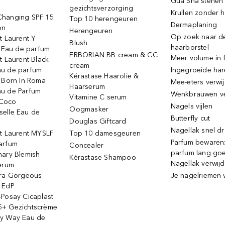
Gua Sha stenen
gezichtsverzorging
Krullen zonder h
hanging SPF 15
Top 10 herengeuren
Dermaplaning
on
Herengeuren
Op zoek naar d
t Laurent Y
Blush
haarborstel
e Eau de parfum
ERBORIAN BB cream & CC
Meer volume in f
t Laurent Black
cream
u de parfum
Ingegroeide ha
Kérastase Haarolie &
o Born In Roma
Mee-eters verwi
Haarserum
u de Parfum
Wenkbrauwen v
Vitamine C serum
Coco
Nagels vijlen
Oogmasker
elle Eau de
Butterfly cut
Douglas Giftcard
Nagellak snel d
nt Laurent MYSLF
Top 10 damesgeuren
Parfum bewaren:
arfum
Concealer
parfum lang go
nary Blemish
Kérastase Shampoo
Nagellak verwij
serum
ora Gorgeous
Je nagelriemen 
 EdP
-Posay Cicaplast
+ Gezichtscrème
y Way Eau de