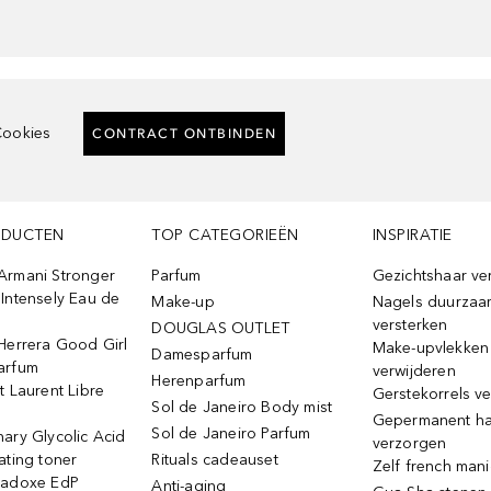
ookies
CONTRACT ONTBINDEN
ODUCTEN
TOP CATEGORIEËN
INSPIRATIE
Armani Stronger
Parfum
Gezichtshaar ve
Intensely Eau de
Make-up
Nagels duurzaa
versterken
DOUGLAS OUTLET
Herrera Good Girl
Make-upvlekken
Damesparfum
arfum
verwijderen
Herenparfum
t Laurent Libre
Gerstekorrels v
Sol de Janeiro Body mist
Gepermanent h
Sol de Janeiro Parfum
ary Glycolic Acid
verzorgen
ating toner
Rituals cadeauset
Zelf french man
radoxe EdP
Anti-aging