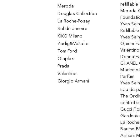
refillable
Meroda
Meroda C
Douglas Collection
Foundati
La Roche-Posay
Yves Sain
Sol de Janeiro
Refillabl
KIKO Milano
Yves Sain
Zadig&Voltaire
Opium Ea
Valentin
Tom Ford
Donna Ea
Olaplex
CHANEL 
Prada
Mademois
Valentino
Parfum
Giorgio Armani
Yves Sai
Eau de p
The Ordi
control 
Gucci Fl
Gardenia
La Roche
Baume B5
Armani M