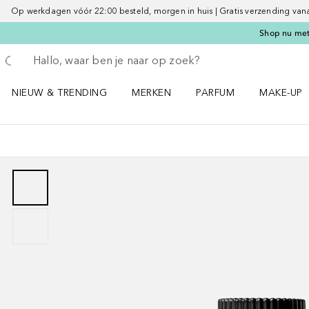
Op werkdagen vóór 22:00 besteld, morgen in huis | Gratis verzending vanaf 
Shop nu met 
Ga terug
Zoekopdracht uitvoeren
NIEUW & TRENDING
MERKEN
PARFUM
MAKE-UP
Open NIEUW & TRENDING menu
Open MERKEN menu
Open PARFUM menu
Open MAK