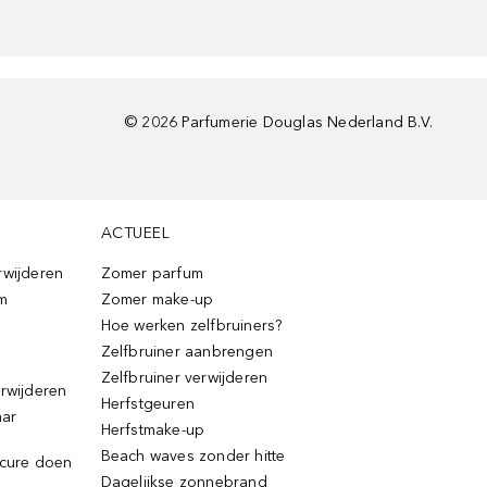
©
2026
Parfumerie Douglas Nederland B.V.
ACTUEEL
rwijderen
Zomer parfum
m
Zomer make-up
Hoe werken zelfbruiners?
Zelfbruiner aanbrengen
Zelfbruiner verwijderen
erwijderen
Herfstgeuren
aar
Herfstmake-up
Beach waves zonder hitte
icure doen
Dagelijkse zonnebrand