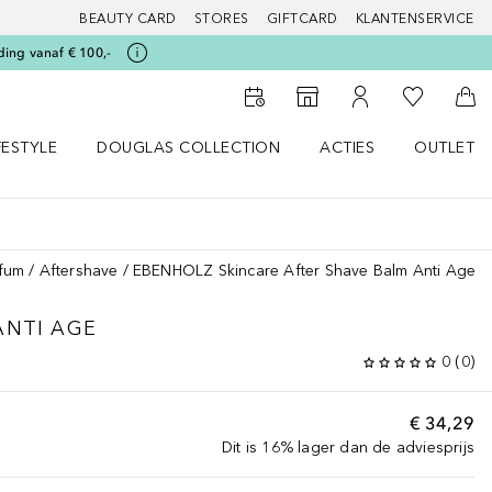
BEAUTY CARD
STORES
GIFTCARD
KLANTENSERVICE
ding vanaf € 100,-
Naar Mijn W
Naar Storefinder
Naar Mijn Account
Naa
FESTYLE
DOUGLAS COLLECTION
ACTIES
OUTLET
enu
en LIFESTYLE menu
Open DOUGLAS COLLECTION menu
Open ACTIES menu
fum
Aftershave
EBENHOLZ Skincare After Shave Balm Anti Age
ANTI AGE
0
(
0
)
€ 34,29
Dit is 16% lager dan de adviesprijs