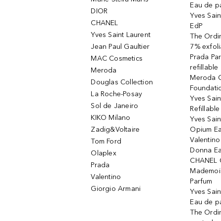
Eau de p
DIOR
Yves Sain
CHANEL
EdP
Yves Saint Laurent
The Ordin
Jean Paul Gaultier
7% exfoli
Prada Pa
MAC Cosmetics
refillable
Meroda
Meroda C
Douglas Collection
Foundati
La Roche-Posay
Yves Sain
Sol de Janeiro
Refillabl
KIKO Milano
Yves Sain
Zadig&Voltaire
Opium Ea
Valentin
Tom Ford
Donna Ea
Olaplex
CHANEL 
Prada
Mademois
Valentino
Parfum
Giorgio Armani
Yves Sai
Eau de p
The Ordi