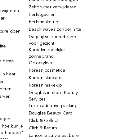
Zelfbruiner verwijderen
erwijderen
Herfstgeuren
aar
Herfstmake-up
Beach waves zonder hitte
icure doen
Dagelijkse zonnebrand
voor gezicht
itte
Koraalvriendelijke
zonnebrand
e beste
Octocryleen
Korean cosmetica
ijn haar
Korean skincare
ren
Korean make-up
jderen
Douglas in-store Beauty
erven
Services
Luxe cadeauverpakking
Douglas Beauty Card
rogen
Click & Collect
 hoe kun je
Click & Return
ed houden?
Lancôme La vie est belle