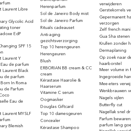
arfum
verwijderen
Herenparfum
t Laurent Libre
Gerstekorrels v
Sol de Janeiro Body mist
Gepermanent h
Sol de Janeiro Parfum
ary Glycolic Acid
verzorgen
ating toner
Rituals cadeauset
Zelf french man
radoxe EdP
Anti-aging
Gua Sha stenen
gezichtsverzorging
Krullen zonder h
hanging SPF 15
Top 10 herengeuren
Dermaplaning
on
Herengeuren
Op zoek naar d
t Laurent Y
Blush
haarborstel
e Eau de parfum
ERBORIAN BB cream & CC
Meer volume in f
t Laurent Black
cream
u de parfum
Ingegroeide ha
Kérastase Haarolie &
o Born In Roma
Mee-eters verwi
Haarserum
u de Parfum
Wenkbrauwen v
Vitamine C serum
Coco
Nagels vijlen
Oogmasker
elle Eau de
Butterfly cut
Douglas Giftcard
Nagellak snel d
nt Laurent MYSLF
Top 10 damesgeuren
Parfum bewaren:
arfum
Concealer
parfum lang go
nary Blemish
Kérastase Shampoo