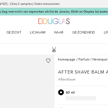
€25,- | Kies 2 samples | Gratis retourneren
 bag met mini's van topmerken als Sol de Janeiro, OUAI en Olaplex bij beste
Naar Douglas Home
GEZICHT
LICHAAM
HAAR
GEZONDHEID
LI
E-UP menu
Open GEZICHT menu
Open LICHAAM menu
Open HAAR menu
Open GEZONDHEID m
Op
homepage
Parfum
Herenpar
AFTER SHAVE BALM 
Aftershave
60 ml