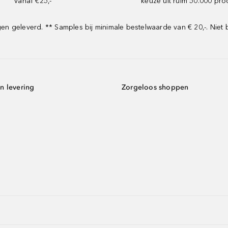
vanaf €25,-
keuze uit ruim 50.000 pr
 geleverd. ** Samples bij minimale bestelwaarde van € 20,-. Niet 
n levering
Zorgeloos shoppen