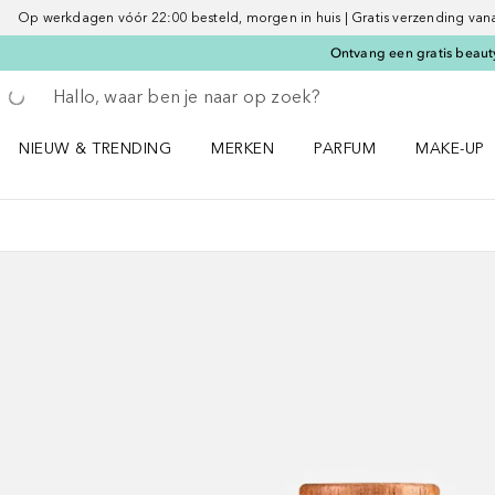
Op werkdagen vóór 22:00 besteld, morgen in huis | Gratis verzending vanaf 
Ontvang een gratis beauty
Ga terug
Zoekopdracht uitvoeren
NIEUW & TRENDING
MERKEN
PARFUM
MAKE-UP
Open NIEUW & TRENDING menu
Open MERKEN menu
Open PARFUM menu
Open MAK