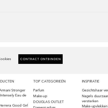
ookies
CONTRACT ONTBINDEN
ODUCTEN
TOP CATEGORIEËN
INSPIRATIE
Armani Stronger
Parfum
Gezichtshaar ve
Intensely Eau de
Make-up
Nagels duurzaa
versterken
DOUGLAS OUTLET
Herrera Good Girl
Make-upvlekken
Damesparfum