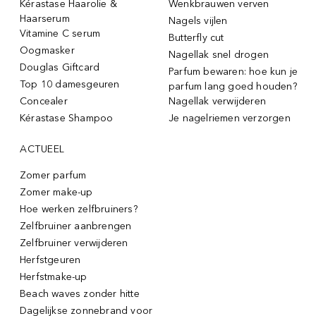
Kérastase Haarolie &
Wenkbrauwen verven
Haarserum
Nagels vijlen
Vitamine C serum
Butterfly cut
Oogmasker
Nagellak snel drogen
Douglas Giftcard
Parfum bewaren: hoe kun je
Top 10 damesgeuren
parfum lang goed houden?
Concealer
Nagellak verwijderen
Kérastase Shampoo
Je nagelriemen verzorgen
ACTUEEL
Zomer parfum
Zomer make-up
Hoe werken zelfbruiners?
Zelfbruiner aanbrengen
Zelfbruiner verwijderen
Herfstgeuren
Herfstmake-up
Beach waves zonder hitte
Dagelijkse zonnebrand voor