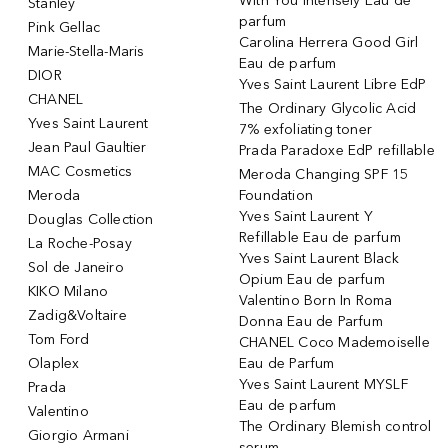
With You Intensely Eau de
Stanley
parfum
Pink Gellac
Carolina Herrera Good Girl
Marie-Stella-Maris
Eau de parfum
DIOR
Yves Saint Laurent Libre EdP
CHANEL
The Ordinary Glycolic Acid
Yves Saint Laurent
7% exfoliating toner
Jean Paul Gaultier
Prada Paradoxe EdP refillable
MAC Cosmetics
Meroda Changing SPF 15
Meroda
Foundation
Yves Saint Laurent Y
Douglas Collection
Refillable Eau de parfum
La Roche-Posay
Yves Saint Laurent Black
Sol de Janeiro
Opium Eau de parfum
KIKO Milano
Valentino Born In Roma
Zadig&Voltaire
Donna Eau de Parfum
Tom Ford
CHANEL Coco Mademoiselle
Olaplex
Eau de Parfum
Yves Saint Laurent MYSLF
Prada
Eau de parfum
Valentino
The Ordinary Blemish control
Giorgio Armani
serum