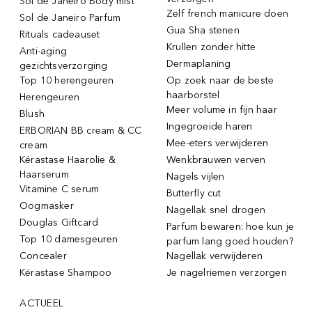
Sol de Janeiro Body mist
Zelf french manicure doen
Sol de Janeiro Parfum
Gua Sha stenen
Rituals cadeauset
Krullen zonder hitte
Anti-aging
Dermaplaning
gezichtsverzorging
Top 10 herengeuren
Op zoek naar de beste
haarborstel
Herengeuren
Meer volume in fijn haar
Blush
Ingegroeide haren
ERBORIAN BB cream & CC
Mee-eters verwijderen
cream
Kérastase Haarolie &
Wenkbrauwen verven
Haarserum
Nagels vijlen
Vitamine C serum
Butterfly cut
Oogmasker
Nagellak snel drogen
Douglas Giftcard
Parfum bewaren: hoe kun je
Top 10 damesgeuren
parfum lang goed houden?
Concealer
Nagellak verwijderen
Kérastase Shampoo
Je nagelriemen verzorgen
ACTUEEL