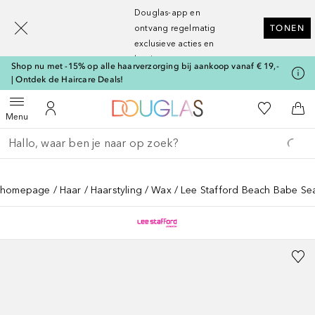
[navigation.slideout.screenreader]
Douglas-app en
ontvang regelmatig
TONEN
exclusieve acties en
kortingen
Shop nu met -15% op alle haarverzorging bij aankoop vanaf € 19,-
| Ontdek de Haircare Deals!
Naar Douglas Home
Naar Mijn W
Open menu
Naar Mijn Account
Naa
Menu
Ga terug
Zoekopdracht uitvoeren
homepage
Haar
Haarstyling
Wax
Lee Stafford Beach Babe Sea