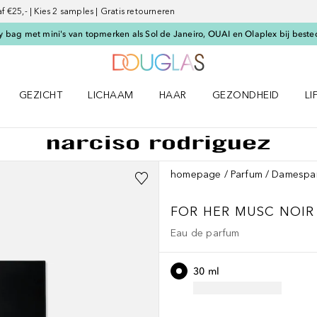
€25,- | Kies 2 samples | Gratis retourneren
 bag met mini's van topmerken als Sol de Janeiro, OUAI en Olaplex bij beste
Naar Douglas Home
GEZICHT
LICHAAM
HAAR
GEZONDHEID
LI
E-UP menu
Open GEZICHT menu
Open LICHAAM menu
Open HAAR menu
Open GEZONDHEID m
Op
homepage
Parfum
Damespa
FOR HER
MUSC NOIR
Eau de parfum
30 ml