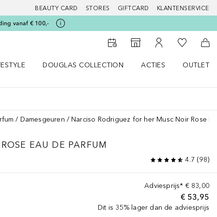
BEAUTY CARD
STORES
GIFTCARD
KLANTENSERVICE
ding vanaf € 100,-
Naar Mijn W
Naar Storefinder
Naar Mijn Account
Naa
FESTYLE
DOUGLAS COLLECTION
ACTIES
OUTLET
enu
en LIFESTYLE menu
Open DOUGLAS COLLECTION menu
Open ACTIES menu
rfum
Damesgeuren
Narciso Rodriguez for her Musc Noir Rose E
 ROSE EAU DE PARFUM
4.7
(
98
)
Adviesprijs*
€ 83,00
€ 53,95
Dit is 35% lager dan de adviesprijs