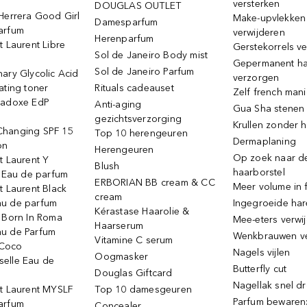
versterken
DOUGLAS OUTLET
Herrera Good Girl
Make-upvlekken
Damesparfum
arfum
verwijderen
Herenparfum
t Laurent Libre
Gerstekorrels v
Sol de Janeiro Body mist
Gepermanent h
Sol de Janeiro Parfum
ary Glycolic Acid
verzorgen
ating toner
Rituals cadeauset
Zelf french man
radoxe EdP
Anti-aging
Gua Sha stenen
gezichtsverzorging
Krullen zonder h
hanging SPF 15
Top 10 herengeuren
Dermaplaning
on
Herengeuren
Op zoek naar d
t Laurent Y
Blush
haarborstel
e Eau de parfum
ERBORIAN BB cream & CC
Meer volume in f
t Laurent Black
cream
u de parfum
Ingegroeide ha
Kérastase Haarolie &
o Born In Roma
Mee-eters verwi
Haarserum
u de Parfum
Wenkbrauwen v
Vitamine C serum
Coco
Nagels vijlen
Oogmasker
elle Eau de
Butterfly cut
Douglas Giftcard
Nagellak snel d
nt Laurent MYSLF
Top 10 damesgeuren
Parfum bewaren:
arfum
Concealer