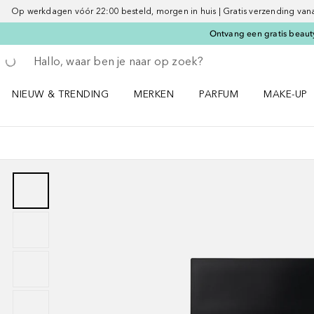
Op werkdagen vóór 22:00 besteld, morgen in huis | Gratis verzending vanaf 
Ontvang een gratis beauty
Ga terug
Zoekopdracht uitvoeren
NIEUW & TRENDING
MERKEN
PARFUM
MAKE-UP
Open NIEUW & TRENDING menu
Open MERKEN menu
Open PARFUM menu
Open MAK