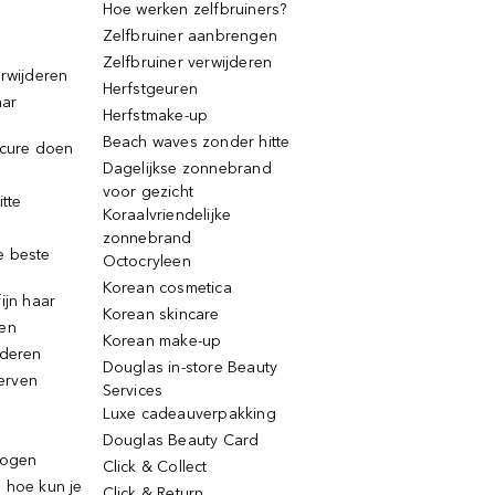
Hoe werken zelfbruiners?
Zelfbruiner aanbrengen
Zelfbruiner verwijderen
erwijderen
Herfstgeuren
aar
Herfstmake-up
Beach waves zonder hitte
icure doen
Dagelijkse zonnebrand
voor gezicht
itte
Koraalvriendelijke
zonnebrand
e beste
Octocryleen
Korean cosmetica
ijn haar
Korean skincare
ren
Korean make-up
jderen
Douglas in-store Beauty
erven
Services
Luxe cadeauverpakking
Douglas Beauty Card
rogen
Click & Collect
 hoe kun je
Click & Return