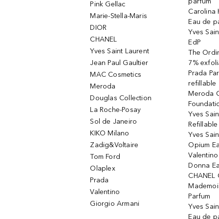
parfum
Pink Gellac
Carolina 
Marie-Stella-Maris
Eau de p
DIOR
Yves Sain
CHANEL
EdP
Yves Saint Laurent
The Ordin
Jean Paul Gaultier
7% exfoli
Prada Pa
MAC Cosmetics
refillable
Meroda
Meroda C
Douglas Collection
Foundati
La Roche-Posay
Yves Sain
Sol de Janeiro
Refillabl
KIKO Milano
Yves Sain
Zadig&Voltaire
Opium Ea
Valentin
Tom Ford
Donna Ea
Olaplex
CHANEL 
Prada
Mademois
Valentino
Parfum
Giorgio Armani
Yves Sai
Eau de p