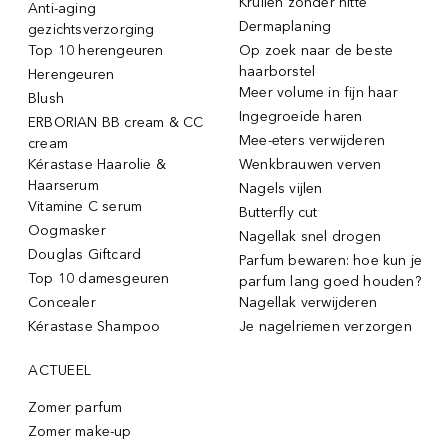
Krullen zonder hitte
Anti-aging
Dermaplaning
gezichtsverzorging
Top 10 herengeuren
Op zoek naar de beste
haarborstel
Herengeuren
Meer volume in fijn haar
Blush
Ingegroeide haren
ERBORIAN BB cream & CC
Mee-eters verwijderen
cream
Kérastase Haarolie &
Wenkbrauwen verven
Haarserum
Nagels vijlen
Vitamine C serum
Butterfly cut
Oogmasker
Nagellak snel drogen
Douglas Giftcard
Parfum bewaren: hoe kun je
Top 10 damesgeuren
parfum lang goed houden?
Concealer
Nagellak verwijderen
Kérastase Shampoo
Je nagelriemen verzorgen
ACTUEEL
Zomer parfum
Zomer make-up