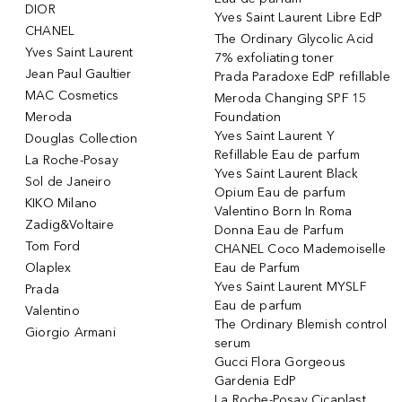
DIOR
Yves Saint Laurent Libre EdP
CHANEL
The Ordinary Glycolic Acid
Yves Saint Laurent
7% exfoliating toner
Jean Paul Gaultier
Prada Paradoxe EdP refillable
MAC Cosmetics
Meroda Changing SPF 15
Meroda
Foundation
Yves Saint Laurent Y
Douglas Collection
Refillable Eau de parfum
La Roche-Posay
Yves Saint Laurent Black
Sol de Janeiro
Opium Eau de parfum
KIKO Milano
Valentino Born In Roma
Zadig&Voltaire
Donna Eau de Parfum
Tom Ford
CHANEL Coco Mademoiselle
Olaplex
Eau de Parfum
Yves Saint Laurent MYSLF
Prada
Eau de parfum
Valentino
The Ordinary Blemish control
Giorgio Armani
serum
Gucci Flora Gorgeous
Gardenia EdP
La Roche-Posay Cicaplast