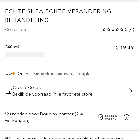
ECHTE SHEA ECHTE VERANDERING
BEHANDELING
Conditioner
0
(
0
)
240 ml
€ 19,49
Online
:
Binnenkort nieuw bij Douglas
Click & Collect
Bekijk de voorraad in je favoriete store
Verzonden door Douglas-partner (2-4
werkdagen)
*De adviesprijs is de prijs die een fabrikant of leverancier