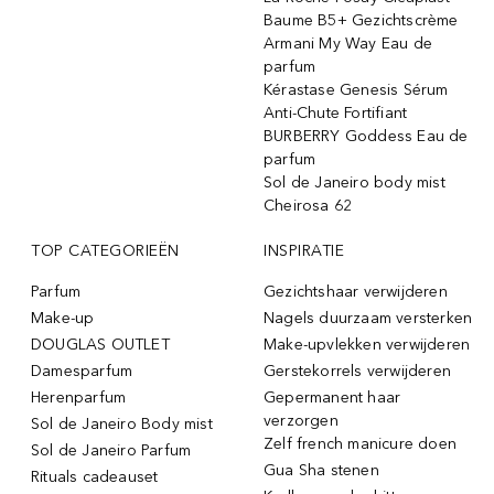
Baume B5+ Gezichtscrème
Armani My Way Eau de
parfum
Kérastase Genesis Sérum
Anti-Chute Fortifiant
BURBERRY Goddess Eau de
parfum
Sol de Janeiro body mist
Cheirosa 62
TOP CATEGORIEËN
INSPIRATIE
Parfum
Gezichtshaar verwijderen
Make-up
Nagels duurzaam versterken
DOUGLAS OUTLET
Make-upvlekken verwijderen
Damesparfum
Gerstekorrels verwijderen
Herenparfum
Gepermanent haar
verzorgen
Sol de Janeiro Body mist
Zelf french manicure doen
Sol de Janeiro Parfum
Gua Sha stenen
Rituals cadeauset