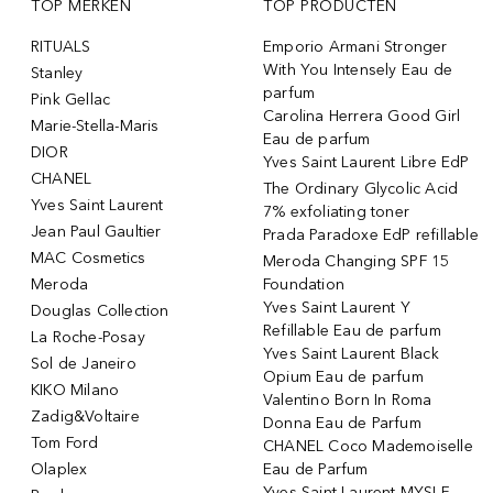
TOP MERKEN
TOP PRODUCTEN
RITUALS
Emporio Armani Stronger
With You Intensely Eau de
Stanley
parfum
Pink Gellac
Carolina Herrera Good Girl
Marie-Stella-Maris
Eau de parfum
DIOR
Yves Saint Laurent Libre EdP
CHANEL
The Ordinary Glycolic Acid
Yves Saint Laurent
7% exfoliating toner
Jean Paul Gaultier
Prada Paradoxe EdP refillable
MAC Cosmetics
Meroda Changing SPF 15
Meroda
Foundation
Yves Saint Laurent Y
Douglas Collection
Refillable Eau de parfum
La Roche-Posay
Yves Saint Laurent Black
Sol de Janeiro
Opium Eau de parfum
KIKO Milano
Valentino Born In Roma
Zadig&Voltaire
Donna Eau de Parfum
Tom Ford
CHANEL Coco Mademoiselle
Olaplex
Eau de Parfum
Yves Saint Laurent MYSLF