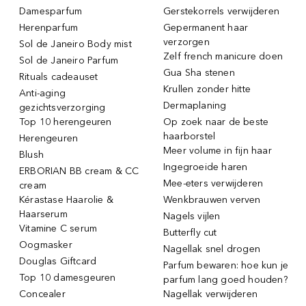
Damesparfum
Gerstekorrels verwijderen
Herenparfum
Gepermanent haar
verzorgen
Sol de Janeiro Body mist
Zelf french manicure doen
Sol de Janeiro Parfum
Gua Sha stenen
Rituals cadeauset
Krullen zonder hitte
Anti-aging
Dermaplaning
gezichtsverzorging
Top 10 herengeuren
Op zoek naar de beste
haarborstel
Herengeuren
Meer volume in fijn haar
Blush
Ingegroeide haren
ERBORIAN BB cream & CC
Mee-eters verwijderen
cream
Kérastase Haarolie &
Wenkbrauwen verven
Haarserum
Nagels vijlen
Vitamine C serum
Butterfly cut
Oogmasker
Nagellak snel drogen
Douglas Giftcard
Parfum bewaren: hoe kun je
Top 10 damesgeuren
parfum lang goed houden?
Concealer
Nagellak verwijderen