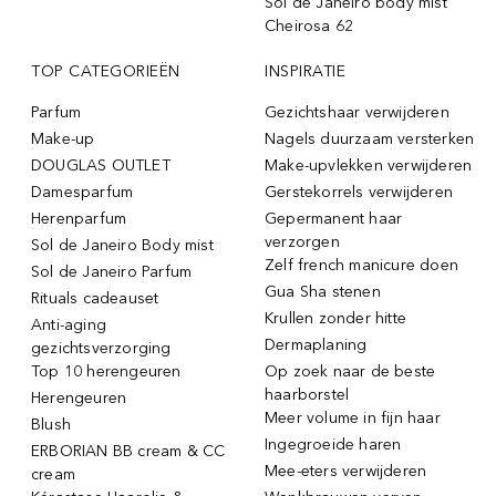
Sol de Janeiro body mist
Cheirosa 62
TOP CATEGORIEËN
INSPIRATIE
Parfum
Gezichtshaar verwijderen
Make-up
Nagels duurzaam versterken
DOUGLAS OUTLET
Make-upvlekken verwijderen
Damesparfum
Gerstekorrels verwijderen
Herenparfum
Gepermanent haar
verzorgen
Sol de Janeiro Body mist
Zelf french manicure doen
Sol de Janeiro Parfum
Gua Sha stenen
Rituals cadeauset
Krullen zonder hitte
Anti-aging
Dermaplaning
gezichtsverzorging
Top 10 herengeuren
Op zoek naar de beste
haarborstel
Herengeuren
Meer volume in fijn haar
Blush
Ingegroeide haren
ERBORIAN BB cream & CC
Mee-eters verwijderen
cream