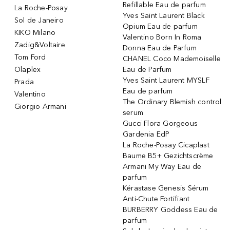
Refillable Eau de parfum
La Roche-Posay
Yves Saint Laurent Black
Sol de Janeiro
Opium Eau de parfum
KIKO Milano
Valentino Born In Roma
Zadig&Voltaire
Donna Eau de Parfum
Tom Ford
CHANEL Coco Mademoiselle
Olaplex
Eau de Parfum
Yves Saint Laurent MYSLF
Prada
Eau de parfum
Valentino
The Ordinary Blemish control
Giorgio Armani
serum
Gucci Flora Gorgeous
Gardenia EdP
La Roche-Posay Cicaplast
Baume B5+ Gezichtscrème
Armani My Way Eau de
parfum
Kérastase Genesis Sérum
Anti-Chute Fortifiant
BURBERRY Goddess Eau de
parfum