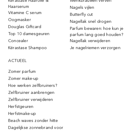
Kérastase Haarolie &
Wenkbrauwen verven
Haarserum
Nagels vijlen
Vitamine C serum
Butterfly cut
Oogmasker
Nagellak snel drogen
Douglas Giftcard
Parfum bewaren: hoe kun je
Top 10 damesgeuren
parfum lang goed houden?
Concealer
Nagellak verwijderen
Kérastase Shampoo
Je nagelriemen verzorgen
ACTUEEL
Zomer parfum
Zomer make-up
Hoe werken zelfbruiners?
Zelfbruiner aanbrengen
Zelfbruiner verwijderen
Herfstgeuren
Herfstmake-up
Beach waves zonder hitte
Dagelijkse zonnebrand voor