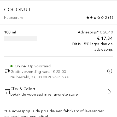
COCONUT
Haarserum
2
(
1
)
100 ml
Adviesprijs*
€ 20,40
€ 17,34
Dit is 15% lager dan de
adviesprijs
Online
:
Op voorraad
Gratis verzending vanaf
€ 25,00
Nu besteld, za, 08.08.2026 in huis.
Click & Collect
Bekijk de voorraad in je favoriete store
VOEG TOE AAN WINKELMANDJE
*De adviesprijs is de prijs die een fabrikant of leverancier
aanraadt voor een artikel