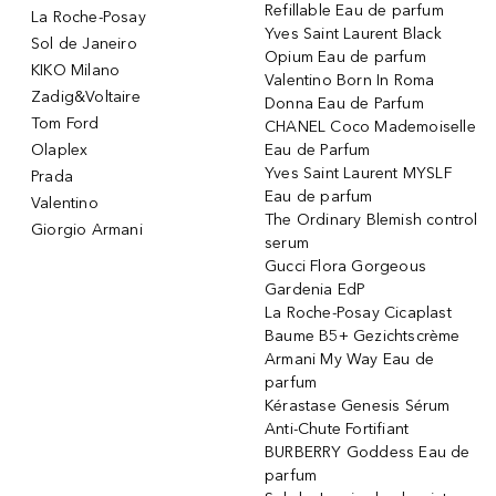
Refillable Eau de parfum
La Roche-Posay
Yves Saint Laurent Black
Sol de Janeiro
Opium Eau de parfum
KIKO Milano
Valentino Born In Roma
Zadig&Voltaire
Donna Eau de Parfum
Tom Ford
CHANEL Coco Mademoiselle
Olaplex
Eau de Parfum
Yves Saint Laurent MYSLF
Prada
Eau de parfum
Valentino
The Ordinary Blemish control
Giorgio Armani
serum
Gucci Flora Gorgeous
Gardenia EdP
La Roche-Posay Cicaplast
Baume B5+ Gezichtscrème
Armani My Way Eau de
parfum
Kérastase Genesis Sérum
Anti-Chute Fortifiant
BURBERRY Goddess Eau de
parfum