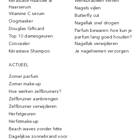
Kérastase Haarolie &
Wenkbrauwen verven
Haarserum
Nagels vijlen
Vitamine C serum
Butterfly cut
Oogmasker
Nagellak snel drogen
Douglas Giftcard
Parfum bewaren: hoe kun je
Top 10 damesgeuren
parfum lang goed houden?
Concealer
Nagellak verwijderen
Kérastase Shampoo
Je nagelriemen verzorgen
ACTUEEL
Zomer parfum
Zomer make-up
Hoe werken zelfbruiners?
Zelfbruiner aanbrengen
Zelfbruiner verwijderen
Herfstgeuren
Herfstmake-up
Beach waves zonder hitte
Dagelijkse zonnebrand voor