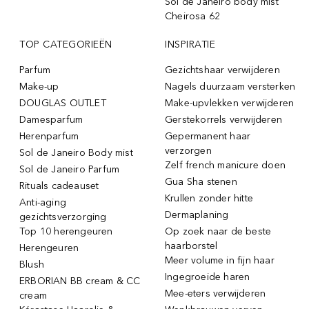
Sol de Janeiro body mist
Cheirosa 62
TOP CATEGORIEËN
INSPIRATIE
Parfum
Gezichtshaar verwijderen
Make-up
Nagels duurzaam versterken
DOUGLAS OUTLET
Make-upvlekken verwijderen
Damesparfum
Gerstekorrels verwijderen
Herenparfum
Gepermanent haar
verzorgen
Sol de Janeiro Body mist
Zelf french manicure doen
Sol de Janeiro Parfum
Gua Sha stenen
Rituals cadeauset
Krullen zonder hitte
Anti-aging
Dermaplaning
gezichtsverzorging
Top 10 herengeuren
Op zoek naar de beste
haarborstel
Herengeuren
Meer volume in fijn haar
Blush
Ingegroeide haren
ERBORIAN BB cream & CC
Mee-eters verwijderen
cream