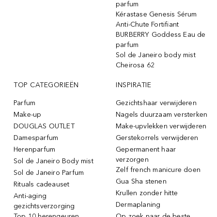
parfum
Kérastase Genesis Sérum
Anti-Chute Fortifiant
BURBERRY Goddess Eau de
parfum
Sol de Janeiro body mist
Cheirosa 62
TOP CATEGORIEËN
INSPIRATIE
Parfum
Gezichtshaar verwijderen
Make-up
Nagels duurzaam versterken
DOUGLAS OUTLET
Make-upvlekken verwijderen
Damesparfum
Gerstekorrels verwijderen
Herenparfum
Gepermanent haar
verzorgen
Sol de Janeiro Body mist
Zelf french manicure doen
Sol de Janeiro Parfum
Gua Sha stenen
Rituals cadeauset
Krullen zonder hitte
Anti-aging
Dermaplaning
gezichtsverzorging
Top 10 herengeuren
Op zoek naar de beste