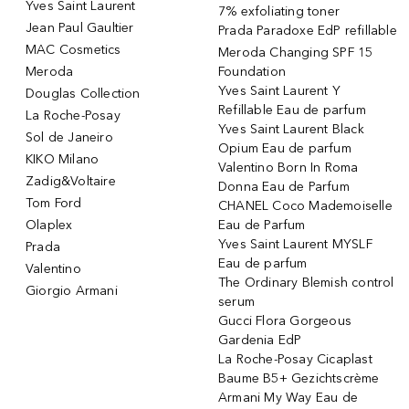
Yves Saint Laurent
7% exfoliating toner
Jean Paul Gaultier
Prada Paradoxe EdP refillable
MAC Cosmetics
Meroda Changing SPF 15
Meroda
Foundation
Yves Saint Laurent Y
Douglas Collection
Refillable Eau de parfum
La Roche-Posay
Yves Saint Laurent Black
Sol de Janeiro
Opium Eau de parfum
KIKO Milano
Valentino Born In Roma
Zadig&Voltaire
Donna Eau de Parfum
Tom Ford
CHANEL Coco Mademoiselle
Olaplex
Eau de Parfum
Yves Saint Laurent MYSLF
Prada
Eau de parfum
Valentino
The Ordinary Blemish control
Giorgio Armani
serum
Gucci Flora Gorgeous
Gardenia EdP
La Roche-Posay Cicaplast
Baume B5+ Gezichtscrème
Armani My Way Eau de