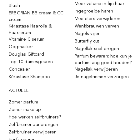
Meer volume in fijn haar
Blush
Ingegroeide haren
ERBORIAN BB cream & CC
Mee-eters verwijderen
cream
Kérastase Haarolie &
Wenkbrauwen verven
Haarserum
Nagels vijlen
Vitamine C serum
Butterfly cut
Oogmasker
Nagellak snel drogen
Douglas Giftcard
Parfum bewaren: hoe kun je
Top 10 damesgeuren
parfum lang goed houden?
Concealer
Nagellak verwijderen
Kérastase Shampoo
Je nagelriemen verzorgen
ACTUEEL
Zomer parfum
Zomer make-up
Hoe werken zelfbruiners?
Zelfbruiner aanbrengen
Zelfbruiner verwijderen
Herfstgeuren