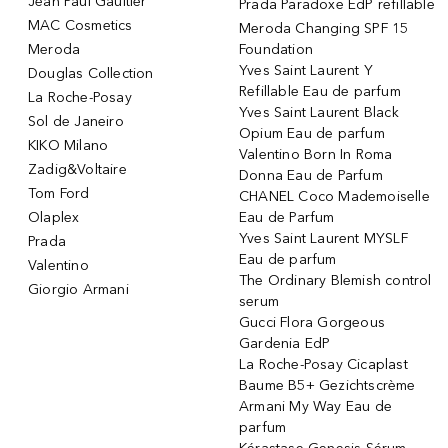
Jean Paul Gaultier
Prada Paradoxe EdP refillable
MAC Cosmetics
Meroda Changing SPF 15
Meroda
Foundation
Yves Saint Laurent Y
Douglas Collection
Refillable Eau de parfum
La Roche-Posay
Yves Saint Laurent Black
Sol de Janeiro
Opium Eau de parfum
KIKO Milano
Valentino Born In Roma
Zadig&Voltaire
Donna Eau de Parfum
Tom Ford
CHANEL Coco Mademoiselle
Olaplex
Eau de Parfum
Yves Saint Laurent MYSLF
Prada
Eau de parfum
Valentino
The Ordinary Blemish control
Giorgio Armani
serum
Gucci Flora Gorgeous
Gardenia EdP
La Roche-Posay Cicaplast
Baume B5+ Gezichtscrème
Armani My Way Eau de
parfum