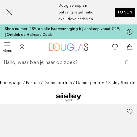
[navigation.slideout.screenreader]
Douglas-app en
ontvang regelmatig
TONEN
exclusieve acties en
kortingen
Shop nu met -15% op alle haarverzorging bij aankoop vanaf € 19,-
| Ontdek de Haircare Deals!
Naar Douglas Home
Naar Mijn W
Open menu
Naar Mijn Account
Naa
Menu
Ga terug
Zoekopdracht uitvoeren
homepage
Parfum
Damesparfum
Damesgeuren
Sisley Soir d