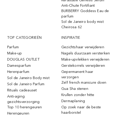
Kérastase Genesis Sérum
Anti-Chute Fortifiant
BURBERRY Goddess Eau de
parfum
Sol de Janeiro body mist
Cheirosa 62
TOP CATEGORIEËN
INSPIRATIE
Parfum
Gezichtshaar verwijderen
Make-up
Nagels duurzaam versterken
DOUGLAS OUTLET
Make-upvlekken verwijderen
Damesparfum
Gerstekorrels verwijderen
Herenparfum
Gepermanent haar
verzorgen
Sol de Janeiro Body mist
Zelf french manicure doen
Sol de Janeiro Parfum
Gua Sha stenen
Rituals cadeauset
Krullen zonder hitte
Anti-aging
Dermaplaning
gezichtsverzorging
Top 10 herengeuren
Op zoek naar de beste
haarborstel
Herengeuren