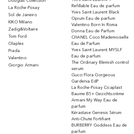
Douglas Collection
Refillable Eau de parfum
La Roche-Posay
Yves Saint Laurent Black
Sol de Janeiro
Opium Eau de parfum
KIKO Milano
Valentino Born In Roma
Zadig&Voltaire
Donna Eau de Parfum
Tom Ford
CHANEL Coco Mademoiselle
Olaplex
Eau de Parfum
Yves Saint Laurent MYSLF
Prada
Eau de parfum
Valentino
The Ordinary Blemish control
Giorgio Armani
serum
Gucci Flora Gorgeous
Gardenia EdP
La Roche-Posay Cicaplast
Baume B5+ Gezichtscrème
Armani My Way Eau de
parfum
Kérastase Genesis Sérum
Anti-Chute Fortifiant
BURBERRY Goddess Eau de
parfum