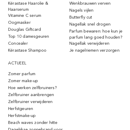
Kérastase Haarolie &
Wenkbrauwen verven
Haarserum
Nagels vijlen
Vitamine C serum
Butterfly cut
Oogmasker
Nagellak snel drogen
Douglas Giftcard
Parfum bewaren: hoe kun je
Top 10 damesgeuren
parfum lang goed houden?
Concealer
Nagellak verwijderen
Kérastase Shampoo
Je nagelriemen verzorgen
ACTUEEL
Zomer parfum
Zomer make-up
Hoe werken zelfbruiners?
Zelfbruiner aanbrengen
Zelfbruiner verwijderen
Herfstgeuren
Herfstmake-up
Beach waves zonder hitte
Dagelijkse zonnebrand voor