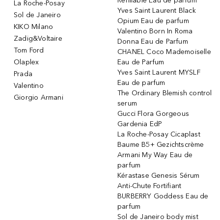
Refillable Eau de parfum
La Roche-Posay
Yves Saint Laurent Black
Sol de Janeiro
Opium Eau de parfum
KIKO Milano
Valentino Born In Roma
Zadig&Voltaire
Donna Eau de Parfum
Tom Ford
CHANEL Coco Mademoiselle
Olaplex
Eau de Parfum
Yves Saint Laurent MYSLF
Prada
Eau de parfum
Valentino
The Ordinary Blemish control
Giorgio Armani
serum
Gucci Flora Gorgeous
Gardenia EdP
La Roche-Posay Cicaplast
Baume B5+ Gezichtscrème
Armani My Way Eau de
parfum
Kérastase Genesis Sérum
Anti-Chute Fortifiant
BURBERRY Goddess Eau de
parfum
Sol de Janeiro body mist