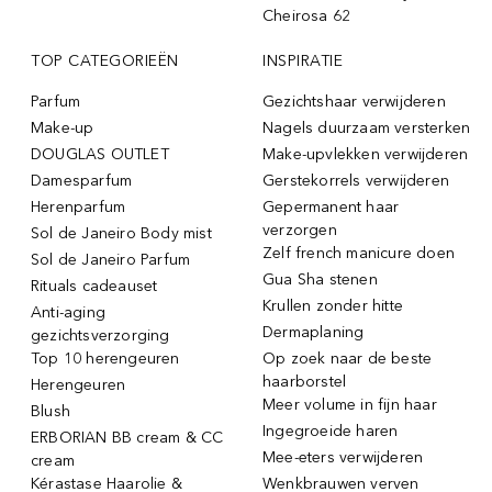
Cheirosa 62
TOP CATEGORIEËN
INSPIRATIE
Parfum
Gezichtshaar verwijderen
Make-up
Nagels duurzaam versterken
DOUGLAS OUTLET
Make-upvlekken verwijderen
Damesparfum
Gerstekorrels verwijderen
Herenparfum
Gepermanent haar
verzorgen
Sol de Janeiro Body mist
Zelf french manicure doen
Sol de Janeiro Parfum
Gua Sha stenen
Rituals cadeauset
Krullen zonder hitte
Anti-aging
Dermaplaning
gezichtsverzorging
Top 10 herengeuren
Op zoek naar de beste
haarborstel
Herengeuren
Meer volume in fijn haar
Blush
Ingegroeide haren
ERBORIAN BB cream & CC
Mee-eters verwijderen
cream
Kérastase Haarolie &
Wenkbrauwen verven