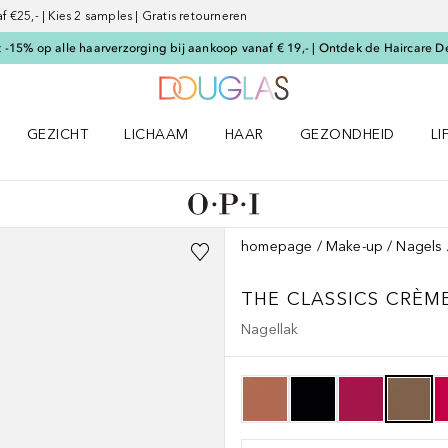
€25,- | Kies 2 samples | Gratis retourneren
-15% op alle haarverzorging bij aankoop vanaf € 19,- | Ontdek de Haircare D
Naar Douglas Home
GEZICHT
LICHAAM
HAAR
GEZONDHEID
LI
E-UP menu
Open GEZICHT menu
Open LICHAAM menu
Open HAAR menu
Open GEZONDHEID m
Op
homepage
Make-up
Nagels
THE CLASSICS CRÈM
Nagellak