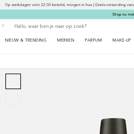
Op werkdagen vóór 22:00 besteld, morgen in huis | Gratis verzending vanaf 
Shop nu met 
Ga terug
Zoekopdracht uitvoeren
NIEUW & TRENDING
MERKEN
PARFUM
MAKE-UP
Open NIEUW & TRENDING menu
Open MERKEN menu
Open PARFUM menu
Open MAK