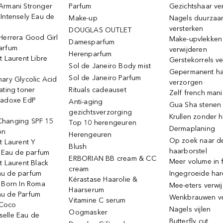
Armani Stronger
Parfum
Gezichtshaar ve
Intensely Eau de
Make-up
Nagels duurzaa
versterken
DOUGLAS OUTLET
Herrera Good Girl
Make-upvlekken
Damesparfum
arfum
verwijderen
Herenparfum
t Laurent Libre
Gerstekorrels v
Sol de Janeiro Body mist
Gepermanent h
Sol de Janeiro Parfum
ary Glycolic Acid
verzorgen
ating toner
Rituals cadeauset
Zelf french man
radoxe EdP
Anti-aging
Gua Sha stenen
gezichtsverzorging
Krullen zonder h
hanging SPF 15
Top 10 herengeuren
Dermaplaning
on
Herengeuren
Op zoek naar d
t Laurent Y
Blush
haarborstel
e Eau de parfum
ERBORIAN BB cream & CC
Meer volume in f
t Laurent Black
cream
u de parfum
Ingegroeide ha
Kérastase Haarolie &
o Born In Roma
Mee-eters verwi
Haarserum
u de Parfum
Wenkbrauwen v
Vitamine C serum
Coco
Nagels vijlen
Oogmasker
elle Eau de
Butterfly cut