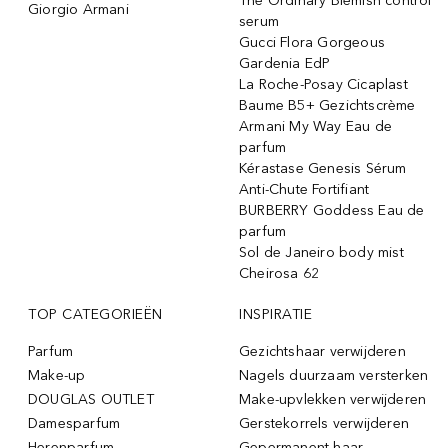
The Ordinary Blemish control
Giorgio Armani
serum
Gucci Flora Gorgeous
Gardenia EdP
La Roche-Posay Cicaplast
Baume B5+ Gezichtscrème
Armani My Way Eau de
parfum
Kérastase Genesis Sérum
Anti-Chute Fortifiant
BURBERRY Goddess Eau de
parfum
Sol de Janeiro body mist
Cheirosa 62
TOP CATEGORIEËN
INSPIRATIE
Parfum
Gezichtshaar verwijderen
Make-up
Nagels duurzaam versterken
DOUGLAS OUTLET
Make-upvlekken verwijderen
Damesparfum
Gerstekorrels verwijderen
Herenparfum
Gepermanent haar