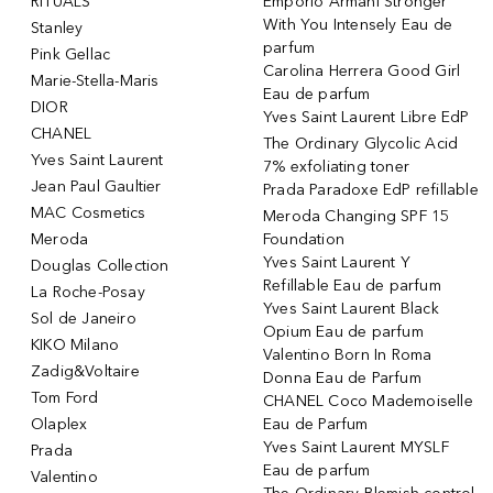
RITUALS
Emporio Armani Stronger
With You Intensely Eau de
Stanley
parfum
Pink Gellac
Carolina Herrera Good Girl
Marie-Stella-Maris
Eau de parfum
DIOR
Yves Saint Laurent Libre EdP
CHANEL
The Ordinary Glycolic Acid
Yves Saint Laurent
7% exfoliating toner
Jean Paul Gaultier
Prada Paradoxe EdP refillable
MAC Cosmetics
Meroda Changing SPF 15
Meroda
Foundation
Yves Saint Laurent Y
Douglas Collection
Refillable Eau de parfum
La Roche-Posay
Yves Saint Laurent Black
Sol de Janeiro
Opium Eau de parfum
KIKO Milano
Valentino Born In Roma
Zadig&Voltaire
Donna Eau de Parfum
Tom Ford
CHANEL Coco Mademoiselle
Olaplex
Eau de Parfum
Yves Saint Laurent MYSLF
Prada
Eau de parfum
Valentino