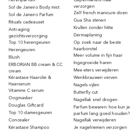
verzorgen
Sol de Janeiro Body mist
Zelf french manicure doen
Sol de Janeiro Parfum
Gua Sha stenen
Rituals cadeauset
Krullen zonder hitte
Anti-aging
Dermaplaning
gezichtsverzorging
Top 10 herengeuren
Op zoek naar de beste
haarborstel
Herengeuren
Meer volume in fijn haar
Blush
Ingegroeide haren
ERBORIAN BB cream & CC
Mee-eters verwijderen
cream
Kérastase Haarolie &
Wenkbrauwen verven
Haarserum
Nagels vijlen
Vitamine C serum
Butterfly cut
Oogmasker
Nagellak snel drogen
Douglas Giftcard
Parfum bewaren: hoe kun je
Top 10 damesgeuren
parfum lang goed houden?
Concealer
Nagellak verwijderen
Kérastase Shampoo
Je nagelriemen verzorgen