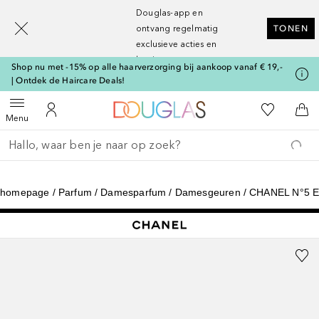
[navigation.slideout.screenreader]
Douglas-app en
ontvang regelmatig
TONEN
exclusieve acties en
kortingen
Shop nu met -15% op alle haarverzorging bij aankoop vanaf € 19,-
| Ontdek de Haircare Deals!
Naar Douglas Home
Naar Mijn W
Open menu
Naar Mijn Account
Naa
Menu
Ga terug
Zoekopdracht uitvoeren
homepage
Parfum
Damesparfum
Damesgeuren
CHANEL N°5 