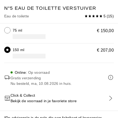
N°5
EAU DE TOILETTE VERSTUIVER
Eau de toilette
5
(
15
)
75 ml
€ 150,00
150 ml
€ 207,00
Online
:
Op voorraad
Gratis verzending
Nu besteld, ma, 10.08.2026 in huis.
Click & Collect
Bekijk de voorraad in je favoriete store
VOEG TOE AAN WINKELMANDJE
*De adviesprijs is de prijs die een fabrikant of leverancier