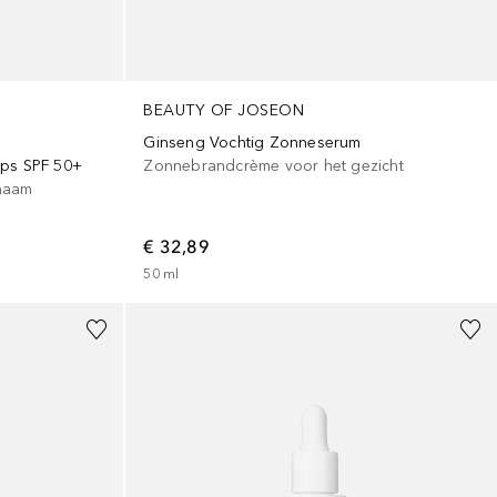
BEAUTY OF JOSEON
Ginseng Vochtig Zonneserum
rps SPF 50+
Zonnebrandcrème voor het gezicht
haam
€ 32,89
50
ml