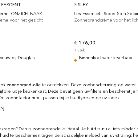
 PERCENT
SISLEY
herm - ONZICHTBAAR
Les Essentiels Super Soin Solai
me voor het gezicht
Zonnebrandcrème voor het lic
€ 176,00
1
Stuk
nieuw bij Douglas
Binnenkort weer leverbaar
 ook
zonnebrand-olie
te ontdekken. Deze zonbescherming op water- e
ijfolie uit je keukenkast. Deze bevat géén uv-filters en beschermt je
. De zonnefactor moet passen bij je huidtype en de uv-index.
ON
 gekregen? Dan is zonnebrandolie ideaal. Je huid is nu al iets minde
e huid te beschermen tegen de schadelijke invloed van uv-straling: h