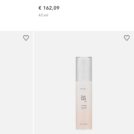
€ 162,09
40
ml