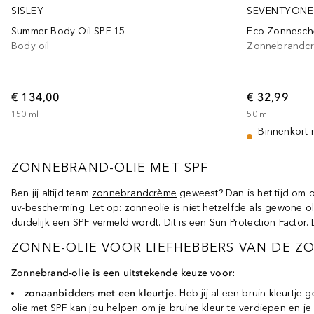
SEVENTYONE
SISLEY
Eco Zonnesc
Summer Body Oil SPF 15
Zonnebrandcrè
Body oil
€ 32,99
€ 134,00
50
ml
150
ml
Binnenkort 
ZONNEBRAND-OLIE MET SPF
Ben jij altijd team
zonnebrandcrème
geweest? Dan is het tijd om
uv-bescherming. Let op: zonneolie is niet hetzelfde als gewone ol
duidelijk een SPF vermeld wordt. Dit is een Sun Protection Factor
ZONNE-OLIE VOOR LIEFHEBBERS VAN DE Z
Zonnebrand-olie is een uitstekende keuze voor:
zonaanbidders met een kleurtje.
Heb jij al een bruin kleurtje
olie met SPF kan jou helpen om je bruine kleur te verdiepen en j