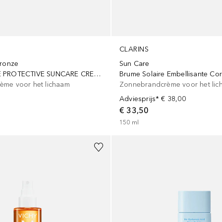
CLARINS
Bronze
Sun Care
SILKY BRONZE PROTECTIVE SUNCARE CREAM FOR FACE 30
Brume Solaire Embellisante Co
ème voor het lichaam
Zonnebrandcrème voor het lic
Adviesprijs*
€ 38,00
€ 33,50
150
ml