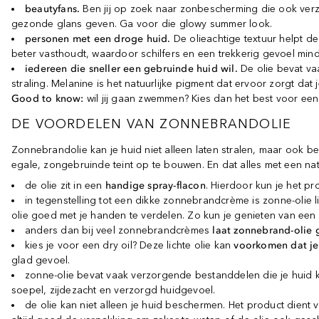
beautyfans.
Ben jij op zoek naar zonbescherming die ook verz
gezonde glans geven. Ga voor die glowy summer look.
personen met een droge huid.
De olieachtige textuur helpt de
beter vasthoudt, waardoor schilfers en een trekkerig gevoel min
iedereen die sneller een gebruinde huid wil.
De olie bevat va
straling. Melanine is het natuurlijke pigment dat ervoor zorgt dat j
Good to know:
wil jij gaan zwemmen? Kies dan het best voor een 
DE VOORDELEN VAN ZONNEBRANDOLIE
Zonnebrandolie kan je huid niet alleen laten stralen, maar ook be
egale, zongebruinde teint op te bouwen. En dat alles met een natuu
de olie zit in een
handige spray-flacon
. Hierdoor kun je het pr
in tegenstelling tot een dikke zonnebrandcrème is zonne-olie 
olie goed met je handen te verdelen. Zo kun je genieten van een g
anders dan bij veel zonnebrandcrèmes
laat zonnebrand-olie 
kies je voor een dry oil? Deze lichte olie kan
voorkomen dat je
glad gevoel.
zonne-olie bevat vaak verzorgende bestanddelen die je huid
soepel, zijdezacht en verzorgd huidgevoel.
de olie kan niet alleen je huid beschermen. Het product dient