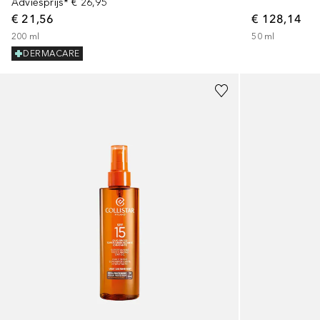
Adviesprijs*
€ 26,95
€ 21,56
€ 128,14
200
ml
50
ml
DERMACARE