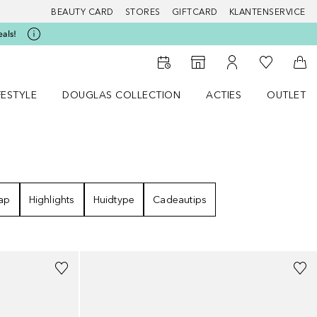
BEAUTY CARD
STORES
GIFTCARD
KLANTENSERVICE
eals!
Naar Mijn W
Naar Storefinder
Naar Mijn Account
Naa
FESTYLE
DOUGLAS COLLECTION
ACTIES
OUTLET
enu
en LIFESTYLE menu
Open DOUGLAS COLLECTION menu
Open ACTIES menu
ap
Highlights
Huidtype
Cadeautips