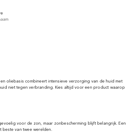
re
haam
n oliebasis combineert intensieve verzorging van de huid met
 huid niet tegen verbranding. Kies altijd voor een product waarop
r gevoelig voor de zon, maar zonbescherming blijft belangrijk. Een
et beste van twee werelden.