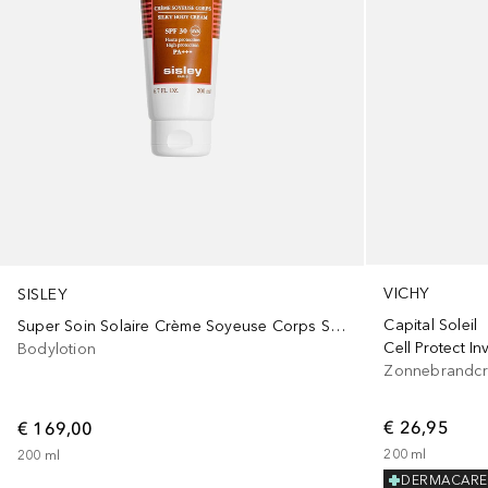
VICHY
SISLEY
Capital Soleil
Super Soin Solaire Crème Soyeuse Corps SPF30
Cell Protect In
Bodylotion
Zonnebrandcr
€ 26,95
€ 169,00
200
ml
200
ml
DERMACARE