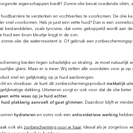
orgende eigenschappen biedt? Zonne-olie bevat voedende oliën, zoa
 huidbarrière te versterken en vochtverlies te voorkomen. De olie k
der snel voorkomen. Heb je juist een vette huid? Dan is een zonneb
ak bestanddelen, zoals tyrosine, dat soms gekoppeld wordt aan de n
e huid een bruin kleurtje krijgt in de zon.
zonne-olie die waterresistent is. Of gebruik een zonbeschermingspro
scherming bieden tegen schadelijke uv-straling. Je moet natuurlijk w
rlijke glans. Maar er is meer. Wij zetten alle voordelen voor je op e
oduct snel en gelijkmatig op je huid aanbrengen.
licht en vloeibaar. Je kunt dit zonbeschermingsproduct
makkelijk ui
elijkmatige dekking. Uitsmeren zorgt er ook voor dat de olie beter i
geen witte waas op je huid achter.
 huid plakkerig aanvoelt of gaat glimmen
. Daardoor blijft er mind
 kunnen
hydrateren
en soms ook een
antioxidatieve werking
hebben.
 vaak ook als
zonbescherming voor je haar
. Ideaal als je zorgeloos 