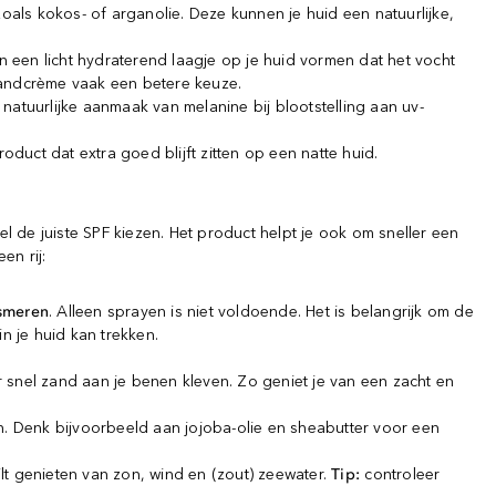
ls kokos- of arganolie. Deze kunnen je huid een natuurlijke,
an een licht hydraterend laagje op je huid vormen dat het vocht
randcrème vaak een betere keuze.
atuurlijke aanmaak van melanine bij blootstelling aan uv-
duct dat extra goed blijft zitten op een natte huid.
el de juiste SPF kiezen. Het product helpt je ook om sneller een
en rij:
tsmeren
. Alleen sprayen is niet voldoende. Het is belangrijk om de
n je huid kan trekken.
er snel zand aan je benen kleven. Zo geniet je van een zacht en
 Denk bijvoorbeeld aan jojoba-olie en sheabutter voor een
wilt genieten van zon, wind en (zout) zeewater.
Tip:
controleer