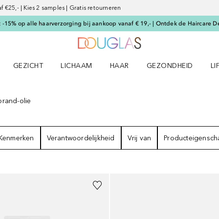
€25,- | Kies 2 samples | Gratis retourneren
-15% op alle haarverzorging bij aankoop vanaf € 19,- | Ontdek de Haircare D
Naar Douglas Home
GEZICHT
LICHAAM
HAAR
GEZONDHEID
LI
E-UP menu
Open GEZICHT menu
Open LICHAAM menu
Open HAAR menu
Open GEZONDHEID m
Op
rand-olie
EN
Kenmerken
Verantwoordelijkheid
Vrij van
Producteigensch