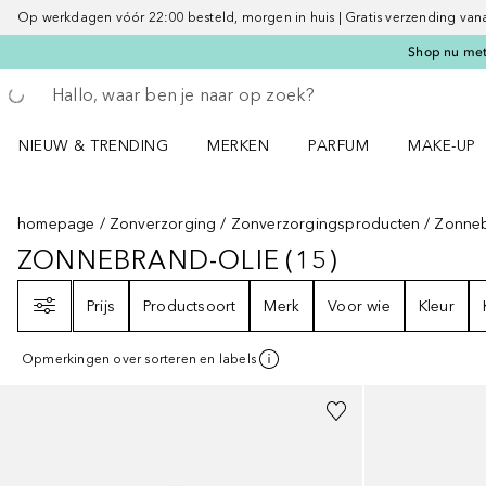
Op werkdagen vóór 22:00 besteld, morgen in huis | Gratis verzending vanaf 
Shop nu met 
Ga terug
Zoekopdracht uitvoeren
NIEUW & TRENDING
MERKEN
PARFUM
MAKE-UP
Open NIEUW & TRENDING menu
Open MERKEN menu
Open PARFUM menu
Open MAK
homepage
Zonverzorging
Zonverzorgingsproducten
Zonneb
ZONNEBRAND-OLIE
(
15
)
ZONNEBRAND-OLIE
15
RESULTAT
Filter
Prijs
Productsoort
Merk
Voor wie
Kleur
Opmerkingen over sorteren en labels