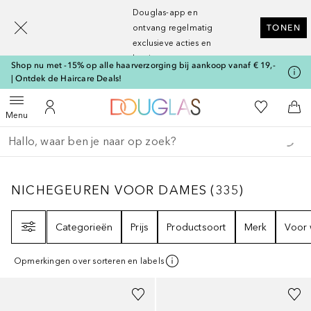
[navigation.slideout.screenreader]
Douglas-app en
ontvang regelmatig
TONEN
exclusieve acties en
kortingen
Shop nu met -15% op alle haarverzorging bij aankoop vanaf € 19,-
| Ontdek de Haircare Deals!
Naar Douglas Home
Naar Mijn W
Open menu
Naar Mijn Account
Naa
Menu
Ga terug
Zoekopdracht uitvoeren
NICHEGEUREN VOOR DAMES
335
RESULTA
NICHEGEUREN VOOR DAMES
(
335
)
Filter
Categorieën
Prijs
Productsoort
Merk
Voor 
Opmerkingen over sorteren en labels
Gesponsord
Gesponsord