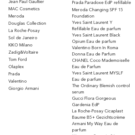
Jean Paul Gaultier
Prada Paradoxe EdP refillable
MAC Cosmetics
Meroda Changing SPF 15
Meroda
Foundation
Yves Saint Laurent Y
Douglas Collection
Refillable Eau de parfum
La Roche-Posay
Yves Saint Laurent Black
Sol de Janeiro
Opium Eau de parfum
KIKO Milano
Valentino Born In Roma
Zadig&Voltaire
Donna Eau de Parfum
Tom Ford
CHANEL Coco Mademoiselle
Olaplex
Eau de Parfum
Yves Saint Laurent MYSLF
Prada
Eau de parfum
Valentino
The Ordinary Blemish control
Giorgio Armani
serum
Gucci Flora Gorgeous
Gardenia EdP
La Roche-Posay Cicaplast
Baume B5+ Gezichtscrème
Armani My Way Eau de
parfum