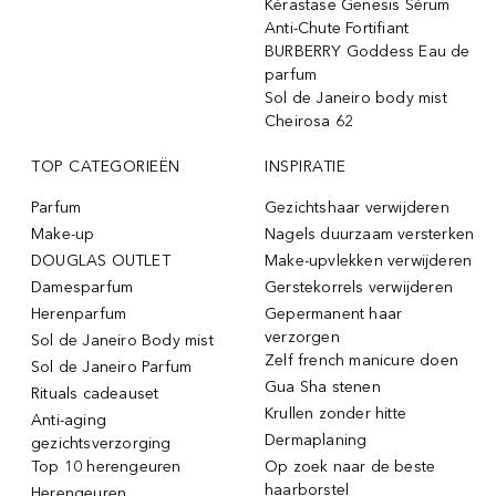
Kérastase Genesis Sérum
Anti-Chute Fortifiant
BURBERRY Goddess Eau de
parfum
Sol de Janeiro body mist
Cheirosa 62
TOP CATEGORIEËN
INSPIRATIE
Parfum
Gezichtshaar verwijderen
Make-up
Nagels duurzaam versterken
DOUGLAS OUTLET
Make-upvlekken verwijderen
Damesparfum
Gerstekorrels verwijderen
Herenparfum
Gepermanent haar
verzorgen
Sol de Janeiro Body mist
Zelf french manicure doen
Sol de Janeiro Parfum
Gua Sha stenen
Rituals cadeauset
Krullen zonder hitte
Anti-aging
Dermaplaning
gezichtsverzorging
Top 10 herengeuren
Op zoek naar de beste
haarborstel
Herengeuren