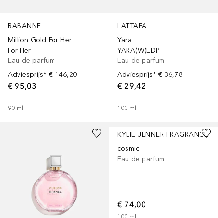
RABANNE
LATTAFA
Million Gold For Her
Yara
For Her
YARA(W)EDP
Eau de parfum
Eau de parfum
Adviesprijs*
€ 146,20
Adviesprijs*
€ 36,78
€ 95,03
€ 29,42
90
ml
100
ml
KYLIE JENNER FRAGRANCE
cosmic
Eau de parfum
€ 74,00
100
ml