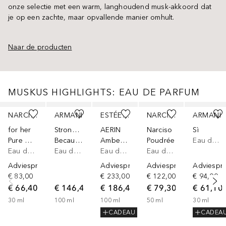
onze selectie met een warm, langhoudend musk-akkoord dat
je op een zachte, maar opvallende manier omhult.
Naar de producten
MUSKUS HIGHLIGHTS: EAU DE PARFUM
Slider overslaan
NARCISO RODRIGUEZ
ARMANI
ESTÉE LAUDER
NARCISO RODRIGUEZ
ARMANI
for her
Stronger With You
AERIN
Narciso
Sì
Pure Musc Eau de Parfum
Because It’s You
Amber Musk Eau de Parfum
Poudrée
Eau de parfum
Eau de parfum
Eau de parfum
Eau de parfum
Eau de parfum
Adviesprijs*
Adviesprijs*
Adviesprijs*
Adviespri
€ 83,00
€ 233,00
€ 122,00
€ 94,00
€ 66,40
€ 146,49
€ 186,40
€ 79,30
€ 61,10
30
ml
100
ml
100
ml
50
ml
30
ml
CADEAU
CADEA