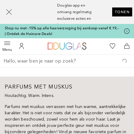
[navigation.slideout.screenreader]
Douglas-app en
ontvang regelmatig
TONEN
exclusieve acties en
kortingen
Shop nu met -15% op alle haarverzorging bij aankoop vanaf € 19,-
| Ontdek de Haircare Deals!
Naar Douglas Home
Naar Mijn W
Open menu
Naar Mijn Account
Naa
Menu
Ga terug
Zoekopdracht uitvoeren
PARFUMS MET MUSKUS
Houtachtig. Warm. Intens.
Parfums met muskus verrassen met hun warme, aantrekkelijke
karakter. Het is niet voor niets dat ze als bijzonder verleidelijk
worden beschouwd, zowel voor hem als voor haar. Laat je
inspireren en ontdek jouw perfecte geur met muskus voor
bijzondere gelegenheden! Vind je nieuwe favoriete parfum in