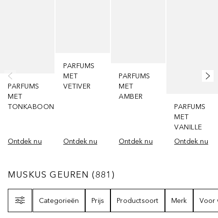
PARFUMS
MET
PARFUMS
PARFUMS
VETIVER
MET
MET
AMBER
TONKABOON
PARFUMS
MET
VANILLE
Ontdek nu
Ontdek nu
Ontdek nu
Ontdek nu
MUSKUS GEUREN
881
RESULTATEN
MUSKUS GEUREN
(
881
)
Filter
Categorieën
Prijs
Productsoort
Merk
Voor 