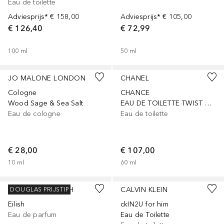
Eau de toilette
Adviesprijs*
€ 158,00
Adviesprijs*
€ 105,00
€ 126,40
€ 72,99
100
ml
50
ml
JO MALONE LONDON
CHANEL
Cologne
CHANCE
Wood Sage & Sea Salt
EAU DE TOILETTE TWIST AND SPRAY
Eau de cologne
Eau de toilette
€ 28,00
€ 107,00
10
ml
60
ml
Gesponsord
Gesponsord
EILISH BILLIE EILISH
CALVIN KLEIN
DOUGLAS PRIJSTIP
Eilish
ckIN2U for him
Eau de parfum
Eau de Toilette