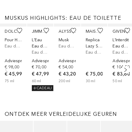
MUSKUS HIGHLIGHTS: EAU DE TOILETTE
Slider overslaan
DOLCE&GABBANA
JIMMY CHOO
ALYSSA ASHLEY
MAISON MARGIELA
GIVENCHY
Pour Homme
L'Eau
Musk
Replica
L’Interdit
Eau de toilette
Eau de Toilette
Eau de toilette
Lazy Sunday Morning
Eau de Toilette
Eau de toilette
Eau de toilette
Eau de toilette
Adviesprijs*
Adviesprijs*
Adviesprijs*
Adviespri
€ 98,00
€ 70,00
€ 54,00
€ 104,50
€ 45,99
€ 47,99
€ 43,20
€ 75,00
€ 83,60
75
ml
60
ml
200
ml
30
ml
50
ml
CADEAU
ONTDEK MEER VERLEIDELIJKE GEUREN
Slider overslaan