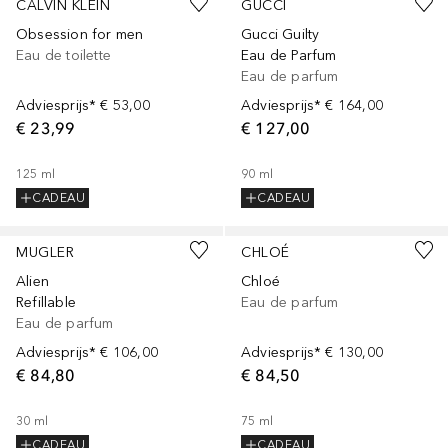
CALVIN KLEIN
GUCCI
Obsession for men
Gucci Guilty
Eau de toilette
Eau de Parfum
Eau de parfum
Adviesprijs*
€ 53,00
Adviesprijs*
€ 164,00
€ 23,99
€ 127,00
125
ml
90
ml
CADEAU
CADEAU
Gesponsord
Gesponsord
MUGLER
CHLOÉ
Alien
Chloé
Refillable
Eau de parfum
Eau de parfum
Adviesprijs*
€ 106,00
Adviesprijs*
€ 130,00
€ 84,80
€ 84,50
30
ml
75
ml
CADEAU
CADEAU