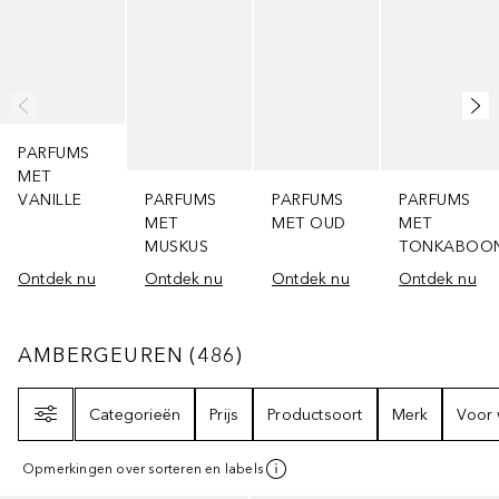
PARFUMS
MET
VANILLE
PARFUMS
PARFUMS
PARFUMS
MET
MET OUD
MET
MUSKUS
TONKABOO
Ontdek nu
Ontdek nu
Ontdek nu
Ontdek nu
AMBERGEUREN
486
RESULTATEN
AMBERGEUREN
(
486
)
Filter
Categorieën
Prijs
Productsoort
Merk
Voor 
Opmerkingen over sorteren en labels
Gesponsord
Gesponsord