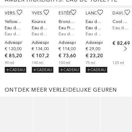
Slider overslaan
VERSACE
YVES SAINT LAURENT
ESTÉE LAUDER
LANCASTER
DAVIDOFF
Yellow Diamond
Kouros
Bronze Goddess
Eau de Lancaster
Cool Water
Eau de Toilette
Eau de Toilette Spray
Eau Fraîche
Eau de Toilette
Eau de toilette
Eau de toilette
Eau de toilette
Eau de toilette
Eau de toilette
Adviesprijs*
Adviesprijs*
Adviesprijs*
Adviesprijs*
€ 82,49
€ 120,00
€ 134,00
€ 114,00
€ 29,00
€ 85,20
€ 107,20
€ 73,60
€ 23,20
90
ml
100
ml
100
ml
75
ml
125
ml
CADEAU
CADEAU
CADEAU
CADEAU
ONTDEK MEER VERLEIDELIJKE GEUREN
Slider overslaan