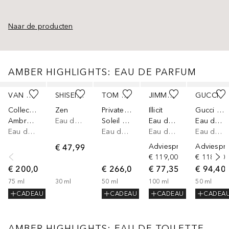
Naar de producten
AMBER HIGHLIGHTS: EAU DE PARFUM
Slider overslaan
VAN CLEEF & ARPELS
SHISEIDO
TOM FORD
JIMMY CHOO
GUCCI
Collection Extraordinaire
Zen
Private Blend Fragrances
Illicit
Gucci Guilty
Ambre Impérial
Eau de parfum
Soleil Blanc
Eau de Parfum
Eau de Parfum
Eau de parfum
Eau de parfum
Eau de parfum
Eau de parfum
€ 47,99
Adviesprijs*
Adviespri
€ 119,00
€ 118,00
€ 200,00
€ 266,00
€ 77,35
€ 94,40
75
ml
30
ml
50
ml
100
ml
50
ml
CADEAU
CADEAU
CADEAU
CADEA
AMBER HIGHLIGHTS: EAU DE TOILETTE