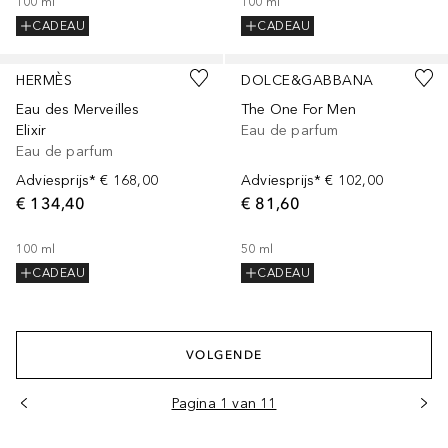
100
ml
100
ml
CADEAU
CADEAU
Gesponsord
Gesponsord
HERMÈS
DOLCE&GABBANA
Eau des Merveilles
The One For Men
Elixir
Eau de parfum
Eau de parfum
Adviesprijs*
€ 168,00
Adviesprijs*
€ 102,00
€ 134,40
€ 81,60
100
ml
50
ml
CADEAU
CADEAU
VOLGENDE
Pagina 1 van 11