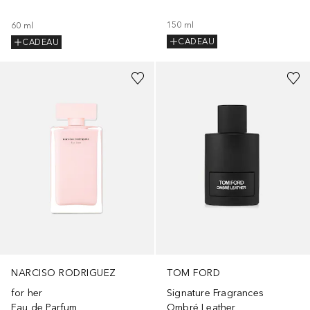
150
ml
60
ml
CADEAU
CADEAU
NARCISO RODRIGUEZ
TOM FORD
for her
Signature Fragrances
Eau de Parfum
Ombré Leather