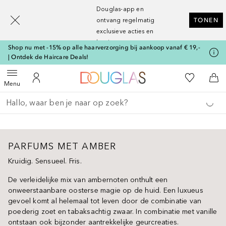
[navigation.slideout.screenreader]
Douglas-app en
ontvang regelmatig
TONEN
exclusieve acties en
kortingen
Shop nu met -15% op alle haarverzorging bij aankoop vanaf € 19,-
| Ontdek de Haircare Deals!
Naar Douglas Home
Naar Mijn W
Open menu
Naar Mijn Account
Naa
Menu
Ga terug
Zoekopdracht uitvoeren
PARFUMS MET AMBER
Kruidig. Sensueel. Fris.
De verleidelijke mix van ambernoten onthult een
onweerstaanbare oosterse magie op de huid. Een luxueus
gevoel komt al helemaal tot leven door de combinatie van
poederig zoet en tabaksachtig zwaar. In combinatie met vanille
ontstaan ook bijzonder aantrekkelijke geurcreaties.