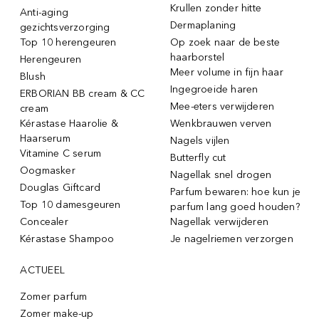
Krullen zonder hitte
Anti-aging
Dermaplaning
gezichtsverzorging
Top 10 herengeuren
Op zoek naar de beste
haarborstel
Herengeuren
Meer volume in fijn haar
Blush
Ingegroeide haren
ERBORIAN BB cream & CC
Mee-eters verwijderen
cream
Kérastase Haarolie &
Wenkbrauwen verven
Haarserum
Nagels vijlen
Vitamine C serum
Butterfly cut
Oogmasker
Nagellak snel drogen
Douglas Giftcard
Parfum bewaren: hoe kun je
Top 10 damesgeuren
parfum lang goed houden?
Concealer
Nagellak verwijderen
Kérastase Shampoo
Je nagelriemen verzorgen
ACTUEEL
Zomer parfum
Zomer make-up