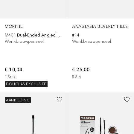
MORPHE
ANASTASIA BEVERLY HILLS
M401 Dual-Ended Angled Brow Brush & Spoolie
#14
Wenkbrauwpenseel
Wenkbrauwpenseel
€ 10,04
€ 25,00
1
Stuk
5.6
g
DOUGLAS EXCLUSIEF
+
1
AANBIEDING