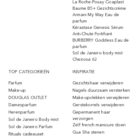
La Roche-Posay Cicaplast
Baume B5+ Gezichtscrème
Armani My Way Eau de
parfum
Kérastase Genesis Sérum
Anti-Chute Fortifiant
BURBERRY Goddess Eau de
parfum
Sol de Janeiro body mist
Cheirosa 62
TOP CATEGORIEËN
INSPIRATIE
Parfum
Gezichtshaar verwijderen
Make-up
Nagels duurzaam versterken
DOUGLAS OUTLET
Make-upvlekken verwijderen
Damesparfum
Gerstekorrels verwijderen
Herenparfum
Gepermanent haar
verzorgen
Sol de Janeiro Body mist
Zelf french manicure doen
Sol de Janeiro Parfum
Gua Sha stenen
Rituals cadeauset