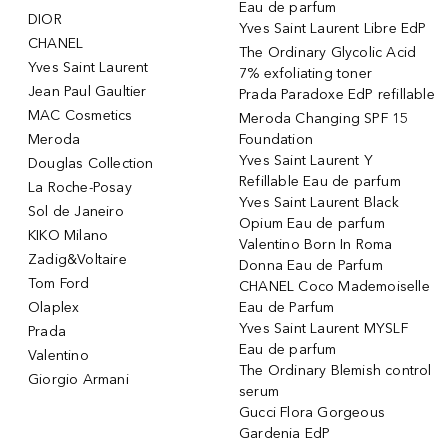
Eau de parfum
DIOR
Yves Saint Laurent Libre EdP
CHANEL
The Ordinary Glycolic Acid
Yves Saint Laurent
7% exfoliating toner
Jean Paul Gaultier
Prada Paradoxe EdP refillable
MAC Cosmetics
Meroda Changing SPF 15
Meroda
Foundation
Yves Saint Laurent Y
Douglas Collection
Refillable Eau de parfum
La Roche-Posay
Yves Saint Laurent Black
Sol de Janeiro
Opium Eau de parfum
KIKO Milano
Valentino Born In Roma
Zadig&Voltaire
Donna Eau de Parfum
Tom Ford
CHANEL Coco Mademoiselle
Olaplex
Eau de Parfum
Yves Saint Laurent MYSLF
Prada
Eau de parfum
Valentino
The Ordinary Blemish control
Giorgio Armani
serum
Gucci Flora Gorgeous
Gardenia EdP