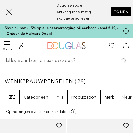
[navigation.slideout.screenreader]
Douglas-app en
ontvang regelmatig
TONEN
exclusieve acties en
kortingen
Shop nu met -15% op alle haarverzorging bij aankoop vanaf € 19,-
| Ontdek de Haircare Deals!
Naar Douglas Home
Naar Mijn W
Open menu
Naar Mijn Account
Naa
Menu
Ga terug
Zoekopdracht uitvoeren
WENKBRAUWPENSELEN
28
RESULTATEN
WENKBRAUWPENSELEN
(
28
)
Filter
Categorieën
Prijs
Productsoort
Merk
Kleur
Opmerkingen over sorteren en labels