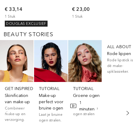
€ 33,14
€ 23,00
1
Stuk
1
Stuk
DOUGLAS EXCLUSIEF
BEAUTY STORIES
Slider overslaan
ALL ABOUT
Rode lippen
Rode lipstick is
dé make-
upklassieker.
GET INSPIRED
TUTORIAL
TUTORIAL
Skinification
Make-up
Groene ogen
van make-up
perfect voor
make-up
1
bruine ogen
Combineer
Laat je groene
minuten
make-up en
ogen stralen
Laat je bruine
verzorging.
ogen stralen.