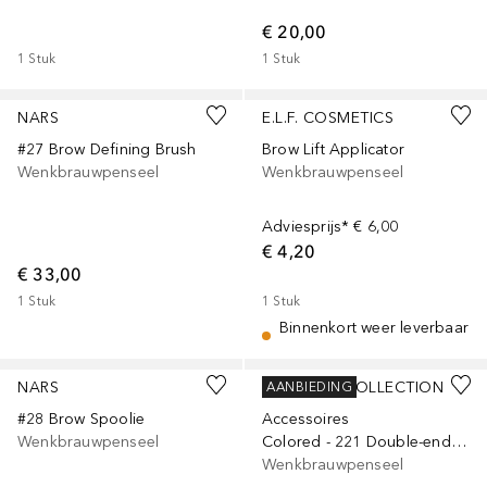
€ 20,00
1
Stuk
1
Stuk
NARS
E.L.F. COSMETICS
#27 Brow Defining Brush
Brow Lift Applicator
Wenkbrauwpenseel
Wenkbrauwpenseel
Adviesprijs*
€ 6,00
€ 4,20
€ 33,00
1
Stuk
1
Stuk
Binnenkort weer leverbaar
NARS
DOUGLAS COLLECTION
AANBIEDING
#28 Brow Spoolie
Accessoires
Wenkbrauwpenseel
Colored - 221 Double-ended Brow Brush
Wenkbrauwpenseel