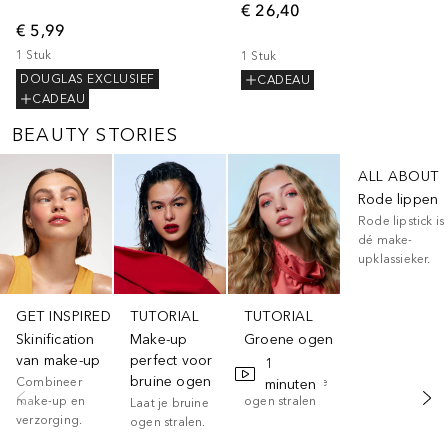
€ 26,40
€ 5,99
1
Stuk
1
Stuk
DOUGLAS EXCLUSIEF
CADEAU
CADEAU
BEAUTY STORIES
Slider overslaan
ALL ABOUT
Rode lippen
Rode lipstick is
dé make-
upklassieker.
GET INSPIRED
TUTORIAL
TUTORIAL
Skinification
Make-up
Groene ogen
van make-up
perfect voor
make-up
1
bruine ogen
Combineer
Laat je groene
minuten
make-up en
ogen stralen
Laat je bruine
verzorging.
ogen stralen.