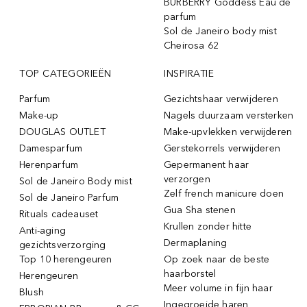
BURBERRY Goddess Eau de
parfum
Sol de Janeiro body mist
Cheirosa 62
TOP CATEGORIEËN
INSPIRATIE
Parfum
Gezichtshaar verwijderen
Make-up
Nagels duurzaam versterken
DOUGLAS OUTLET
Make-upvlekken verwijderen
Damesparfum
Gerstekorrels verwijderen
Herenparfum
Gepermanent haar
verzorgen
Sol de Janeiro Body mist
Zelf french manicure doen
Sol de Janeiro Parfum
Gua Sha stenen
Rituals cadeauset
Krullen zonder hitte
Anti-aging
Dermaplaning
gezichtsverzorging
Top 10 herengeuren
Op zoek naar de beste
haarborstel
Herengeuren
Meer volume in fijn haar
Blush
Ingegroeide haren