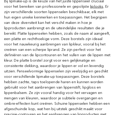
Bij lipmake-up is de keuze van het juiste lippenseel cruciaal
voor het bereiken van professionele en gepolijste
liplooks
. Er
zijn verschillende soorten lippenselen beschikbaar, elk met
hun eigen unieke kenmerken en toepassingen. Het begrijpen
van deze diversiteit kan het verschil maken in hoe je
lipproducten aanbrengt en de uiteindelijke resultaten die je
bereikt. Platte lippenselen hebben, zoals de naam al aangeeft,
een platte en rechthoekige vorm. Deze borstels zijn ideaal
voor het nauwkeurig aanbrengen van lipkleur, vooral bij het
creëren van een scherpe liprand. Ze zijn perfect voor het
definiëren van de lipcontouren en het vullen van de lippen met
kleur. De platte borstel zorgt voor een gelijkmatige en
consistente dekking, waardoor je lippen er vol en levendig
uitzien. Penseelvormige lippenselen zijn veelzijdig en geschikt
voor verschillende lipmake-up toepassingen. Deze borstels
hebben zachte, taps toelopende haren en kunnen worden
gebruikt voor het aanbrengen van lippenstift, lipgloss en
lippenbalsem. Ze zijn vooral handig voor het vervagen en
mengen van kleuren, waardoor je subtiele overgangen en
ombre-effecten kunt creëren. Schuine lippenselen hebben een
afgeschuinde kop, wat hen bij uitstek geschikt maakt voor
precisie-contouren en het aanbrengen van lipproducten met