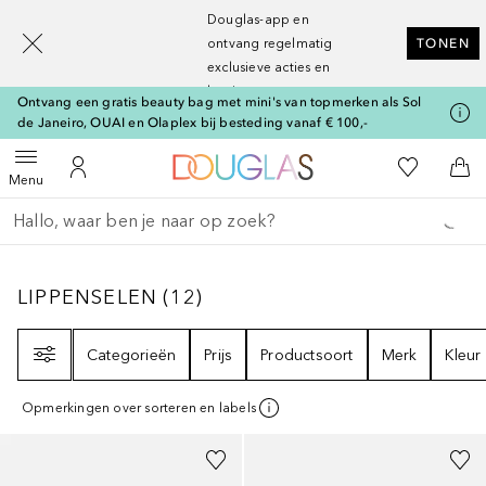
[navigation.slideout.screenreader]
Douglas-app en
ontvang regelmatig
TONEN
exclusieve acties en
kortingen
Ontvang een gratis beauty bag met mini's van topmerken als Sol
de Janeiro, OUAI en Olaplex bij besteding vanaf € 100,-
Naar Douglas Home
Naar Mijn W
Open menu
Naar Mijn Account
Naa
Menu
Ga terug
Zoekopdracht uitvoeren
LIPPENSELEN
12
RESULTATEN
LIPPENSELEN
(
12
)
Filter
Categorieën
Prijs
Productsoort
Merk
Kleur
Opmerkingen over sorteren en labels