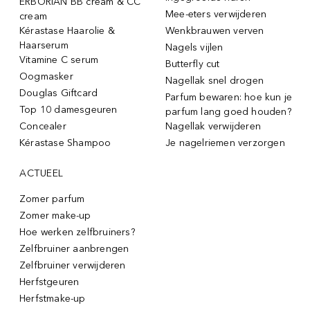
ERBORIAN BB cream & CC
Mee-eters verwijderen
cream
Kérastase Haarolie &
Wenkbrauwen verven
Haarserum
Nagels vijlen
Vitamine C serum
Butterfly cut
Oogmasker
Nagellak snel drogen
Douglas Giftcard
Parfum bewaren: hoe kun je
Top 10 damesgeuren
parfum lang goed houden?
Concealer
Nagellak verwijderen
Kérastase Shampoo
Je nagelriemen verzorgen
ACTUEEL
Zomer parfum
Zomer make-up
Hoe werken zelfbruiners?
Zelfbruiner aanbrengen
Zelfbruiner verwijderen
Herfstgeuren
Herfstmake-up