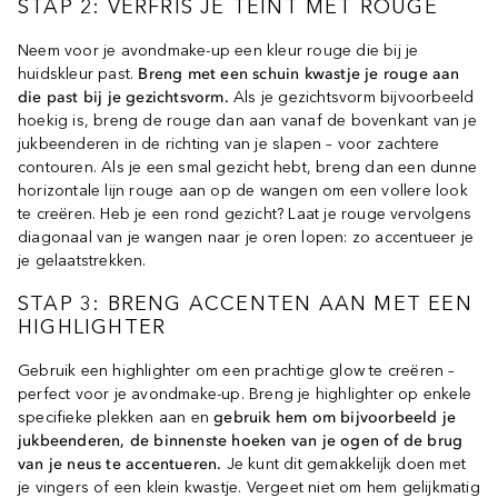
STAP 2: VERFRIS JE TEINT MET ROUGE
Neem voor je avondmake-up een kleur rouge die bij je
huidskleur past.
Breng met een schuin kwastje je rouge aan
die past bij je gezichtsvorm.
Als je gezichtsvorm bijvoorbeeld
hoekig is, breng de rouge dan aan vanaf de bovenkant van je
jukbeenderen in de richting van je slapen – voor zachtere
contouren. Als je een smal gezicht hebt, breng dan een dunne
horizontale lijn rouge aan op de wangen om een vollere look
te creëren. Heb je een rond gezicht? Laat je rouge vervolgens
diagonaal van je wangen naar je oren lopen: zo accentueer je
je gelaatstrekken.
STAP 3: BRENG ACCENTEN AAN MET EEN
HIGHLIGHTER
Gebruik een highlighter om een prachtige glow te creëren –
perfect voor je avondmake-up. Breng je highlighter op enkele
specifieke plekken aan en
gebruik hem om bijvoorbeeld je
jukbeenderen, de binnenste hoeken van je ogen of de brug
van je neus te accentueren.
Je kunt dit gemakkelijk doen met
je vingers of een klein kwastje. Vergeet niet om hem gelijkmatig