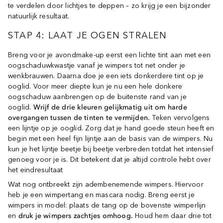
te verdelen door lichtjes te deppen – zo krijg je een bijzonder
natuurlijk resultaat.
STAP 4: LAAT JE OGEN STRALEN
Breng voor je avondmake-up eerst een lichte tint aan met een
oogschaduwkwastje vanaf je wimpers tot net onder je
wenkbrauwen. Daarna doe je een iets donkerdere tint op je
ooglid. Voor meer diepte kun je nu een hele donkere
oogschaduw aanbrengen op de buitenste rand van je
ooglid.
Wrijf de drie kleuren gelijkmatig uit om harde
overgangen tussen de tinten te vermijden.
Teken vervolgens
een lijntje op je ooglid. Zorg dat je hand goede steun heeft en
begin met een heel fijn lijntje aan de basis van de wimpers. Nu
kun je het lijntje beetje bij beetje verbreden totdat het intensief
genoeg voor je is. Dit betekent dat je altijd controle hebt over
het eindresultaat
Wat nog ontbreekt zijn adembenemende wimpers. Hiervoor
heb je een wimpertang en mascara nodig. Breng eerst je
wimpers in model: plaats de tang op de bovenste wimperlijn
en
druk je wimpers zachtjes omhoog.
Houd hem daar drie tot