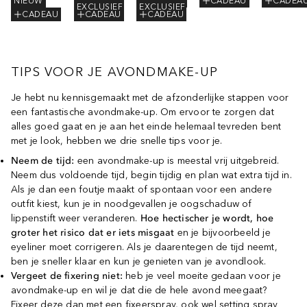
NIEUW
CADEAU
CADEA
EXCLUSIEF
EXCLUSIEF
CADEAU
CADEAU
CADEAU
TIPS VOOR JE AVONDMAKE-UP
Je hebt nu kennisgemaakt met de afzonderlijke stappen voor
een fantastische avondmake-up. Om ervoor te zorgen dat
alles goed gaat en je aan het einde helemaal tevreden bent
met je look, hebben we drie snelle tips voor je.
Neem de tijd:
een avondmake-up is meestal vrij uitgebreid.
Neem dus voldoende tijd, begin tijdig en plan wat extra tijd in.
Als je dan een foutje maakt of spontaan voor een andere
outfit kiest, kun je in noodgevallen je oogschaduw of
lippenstift weer veranderen.
Hoe hectischer je wordt, hoe
groter het risico dat er iets misgaat
en je bijvoorbeeld je
eyeliner moet corrigeren. Als je daarentegen de tijd neemt,
ben je sneller klaar en kun je genieten van je avondlook.
Vergeet de fixering niet:
heb je veel moeite gedaan voor je
avondmake-up en wil je dat die de hele avond meegaat?
Fixeer deze dan met een fixeerspray, ook wel setting spray