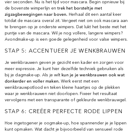
vier seconden. Nu is het tijd voor mascara. Begin opnieuw bij
de bovenste wimperlijn en
trek het borsteltje met
zigzagbewegingen naar boven.
Herhaal dit een aantal keer
totdat de mascara overal zit. Vergeet niet om ook mascara aan
te brengen op je onderste wimpers. Dat lukt het beste met het
puntje van de mascara. Wil je nog vollere, langere wimpers?
Avondmake-up is een goede gelegenheid voor valse wimpers.
STAP 5: ACCENTUEER JE WENKBRAUWEN
Je wenkbrauwen geven je gezicht een kader en zorgen voor
meer expressie. Je kunt hier dezelfde techniek gebruiken als
bij je dagmake-up. Als je wilt
kun je je wenkbrauwen ook wat
donkerder en voller maken.
Werk eerst met een
wenkbrauwpotlood en teken kleine haartjes op de plekken
waar je wenkbrauwen niet doorlopen. Fixeer het resultaat
vervolgens met een transparante of gekleurde wenkbrauwgel.
STAP 6: CREËER PERFECTE RODE LIPPEN
Hoe ingetogener je oogmake-up, hoe spannender je je lippen
kunt opmaken. Wat dacht je bijvoorbeeld van sensueel rode