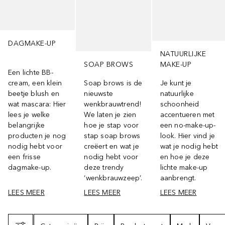
DAGMAKE-UP
NATUURLIJKE
SOAP BROWS
MAKE-UP
Een lichte BB-
cream, een klein
Soap brows is de
Je kunt je
beetje blush en
nieuwste
natuurlijke
wat mascara: Hier
wenkbrauwtrend!
schoonheid
lees je welke
We laten je zien
accentueren met
belangrijke
hoe je stap voor
een no-make-up-
producten je nog
stap soap brows
look. Hier vind je
nodig hebt voor
creëert en wat je
wat je nodig hebt
een frisse
nodig hebt voor
en hoe je deze
dagmake-up.
deze trendy
lichte make-up
‘wenkbrauwzeep’.
aanbrengt.
LEES MEER
LEES MEER
LEES MEER
Filter