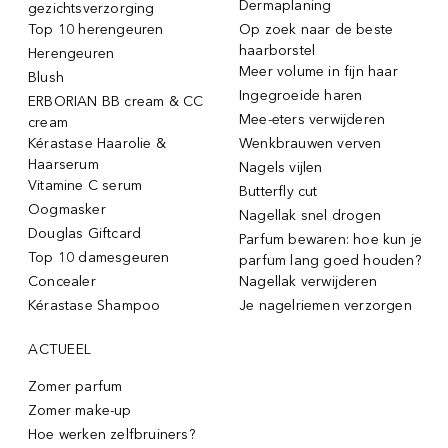
Dermaplaning
gezichtsverzorging
Top 10 herengeuren
Op zoek naar de beste
haarborstel
Herengeuren
Meer volume in fijn haar
Blush
Ingegroeide haren
ERBORIAN BB cream & CC
Mee-eters verwijderen
cream
Kérastase Haarolie &
Wenkbrauwen verven
Haarserum
Nagels vijlen
Vitamine C serum
Butterfly cut
Oogmasker
Nagellak snel drogen
Douglas Giftcard
Parfum bewaren: hoe kun je
Top 10 damesgeuren
parfum lang goed houden?
Concealer
Nagellak verwijderen
Kérastase Shampoo
Je nagelriemen verzorgen
ACTUEEL
Zomer parfum
Zomer make-up
Hoe werken zelfbruiners?