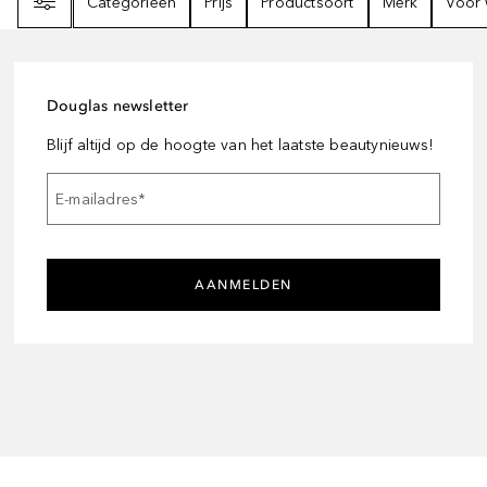
Categorieën
Prijs
Productsoort
Merk
Voor 
Douglas newsletter
Blijf altijd op de hoogte van het laatste beautynieuws!
E-mailadres
*
AANMELDEN