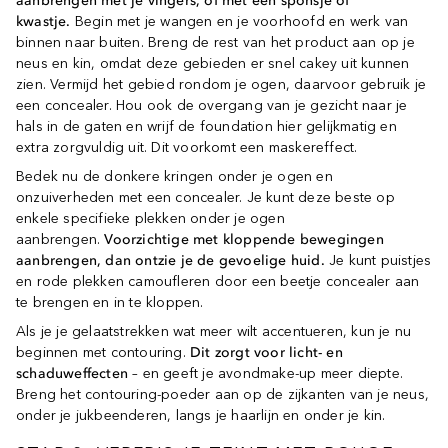
aanbrengen met je vingers, of met een sponsje of
kwastje.
Begin met je wangen en je voorhoofd en werk van
binnen naar buiten. Breng de rest van het product aan op je
neus en kin, omdat deze gebieden er snel cakey uit kunnen
zien. Vermijd het gebied rondom je ogen, daarvoor gebruik je
een concealer. Hou ook de overgang van je gezicht naar je
hals in de gaten en wrijf de foundation hier gelijkmatig en
extra zorgvuldig uit. Dit voorkomt een maskereffect.
Bedek nu de donkere kringen onder je ogen en
onzuiverheden met een concealer. Je kunt deze beste op
enkele specifieke plekken onder je ogen
aanbrengen.
Voorzichtige met kloppende bewegingen
aanbrengen, dan ontzie je de gevoelige huid.
Je kunt puistjes
en rode plekken camoufleren door een beetje concealer aan
te brengen en in te kloppen.
Als je je gelaatstrekken wat meer wilt accentueren, kun je nu
beginnen met contouring.
Dit zorgt voor licht- en
schaduweffecten
– en geeft je avondmake-up meer diepte.
Breng het contouring-poeder aan op de zijkanten van je neus,
onder je jukbeenderen, langs je haarlijn en onder je kin.