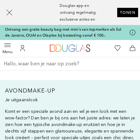
[navigation.slideout.screenreader]
Douglas-app en
ontvang regelmatig
TONEN
exclusieve acties en
kortingen
Ontvang een gratis beauty bag met mini's van topmerken als Sol
de Janeiro, OUAI en Olaplex bij besteding vanaf € 100,-
Naar Douglas Home
Naar Mijn W
Open menu
Naar Mijn Account
Naa
Menu
Ga terug
Zoekopdracht uitvoeren
AVONDMAKE-UP
Je uitgaanslook
Komt er een speciale avond aan en wil je een look met een
wow-factor? Dan ben je bij ons aan het juiste adres: we laten je
zien hoe een typische avondmake-up eruitziet en hoe je in
slechts vijf stappen een glamoureuze, elegante en spannende
look creëert – perfect voor speciale uitjes zoals een chic diner,