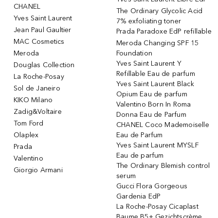
CHANEL
The Ordinary Glycolic Acid
Yves Saint Laurent
7% exfoliating toner
Jean Paul Gaultier
Prada Paradoxe EdP refillable
MAC Cosmetics
Meroda Changing SPF 15
Meroda
Foundation
Yves Saint Laurent Y
Douglas Collection
Refillable Eau de parfum
La Roche-Posay
Yves Saint Laurent Black
Sol de Janeiro
Opium Eau de parfum
KIKO Milano
Valentino Born In Roma
Zadig&Voltaire
Donna Eau de Parfum
Tom Ford
CHANEL Coco Mademoiselle
Olaplex
Eau de Parfum
Yves Saint Laurent MYSLF
Prada
Eau de parfum
Valentino
The Ordinary Blemish control
Giorgio Armani
serum
Gucci Flora Gorgeous
Gardenia EdP
La Roche-Posay Cicaplast
Baume B5+ Gezichtscrème