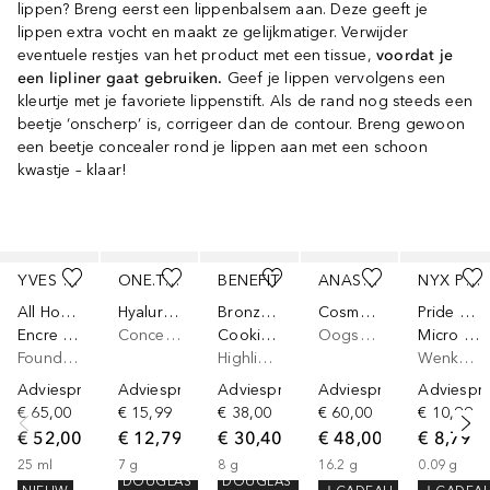
lippen? Breng eerst een lippenbalsem aan. Deze geeft je
lippen extra vocht en maakt ze gelijkmatiger. Verwijder
eventuele restjes van het product met een tissue,
voordat je
een lipliner gaat gebruiken.
Geef je lippen vervolgens een
kleurtje met je favoriete lippenstift. Als de rand nog steeds een
beetje ‘onscherp’ is, corrigeer dan de contour. Breng gewoon
een beetje concealer rond je lippen aan met een schoon
kwastje – klaar!
Slider overslaan
YVES SAINT LAURENT
ONE.TWO.FREE!
BENEFIT
ANASTASIA BEVERLY HILLS
NYX PROFESSIONAL MAKEUP
All Hours
Hyaluronic Power
Bronzer & Blush Collection
Cosmos Palette
Pride Makeup
Encre de Peau
Concealer
Cookie Powder
Oogschaduw
Micro Brow Pencil
Foundation
Highlighter
Wenkbrauwpotlood
Adviesprijs*
Adviesprijs*
Adviesprijs*
Adviesprijs*
Adviespri
€ 65,00
€ 15,99
€ 38,00
€ 60,00
€ 10,99
€ 52,00
€ 12,79
€ 30,40
€ 48,00
€ 8,79
25
ml
7
g
8
g
16.2
g
0.09
g
DOUGLAS
DOUGLAS