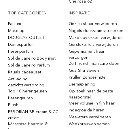
Cheirosa 62
TOP CATEGORIEËN
INSPIRATIE
Parfum
Gezichtshaar verwijderen
Make-up
Nagels duurzaam versterken
DOUGLAS OUTLET
Make-upvlekken verwijderen
Damesparfum
Gerstekorrels verwijderen
Herenparfum
Gepermanent haar
verzorgen
Sol de Janeiro Body mist
Zelf french manicure doen
Sol de Janeiro Parfum
Gua Sha stenen
Rituals cadeauset
Krullen zonder hitte
Anti-aging
Dermaplaning
gezichtsverzorging
Top 10 herengeuren
Op zoek naar de beste
haarborstel
Herengeuren
Meer volume in fijn haar
Blush
Ingegroeide haren
ERBORIAN BB cream & CC
Mee-eters verwijderen
cream
Kérastase Haarolie &
Wenkbrauwen verven