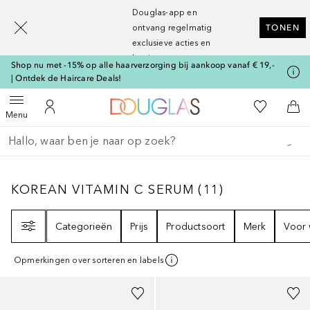
[navigation.slideout.screenreader]
Douglas-app en
ontvang regelmatig
TONEN
exclusieve acties en
kortingen
Shop nu met -15% op alle haarverzorging bij aankoop vanaf € 19,-
| Ontdek de Haircare Deals!
Naar Douglas Home
Naar Mijn W
Open menu
Naar Mijn Account
Naa
Menu
Ga terug
Zoekopdracht uitvoeren
KOREAN VITAMIN C SERUM
11
RESULTATE
KOREAN VITAMIN C SERUM
(
11
)
Filter
Categorieën
Prijs
Productsoort
Merk
Voor 
Opmerkingen over sorteren en labels