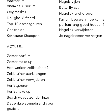
Haarserum
Nagels vijlen
Vitamine C serum
Butterfly cut
Oogmasker
Nagellak snel drogen
Douglas Giftcard
Parfum bewaren: hoe kun je
Top 10 damesgeuren
parfum lang goed houden?
Concealer
Nagellak verwijderen
Kérastase Shampoo
Je nagelriemen verzorgen
ACTUEEL
Zomer parfum
Zomer make-up
Hoe werken zelfbruiners?
Zelfbruiner aanbrengen
Zelfbruiner verwijderen
Herfstgeuren
Herfstmake-up
Beach waves zonder hitte
Dagelijkse zonnebrand voor
gezicht