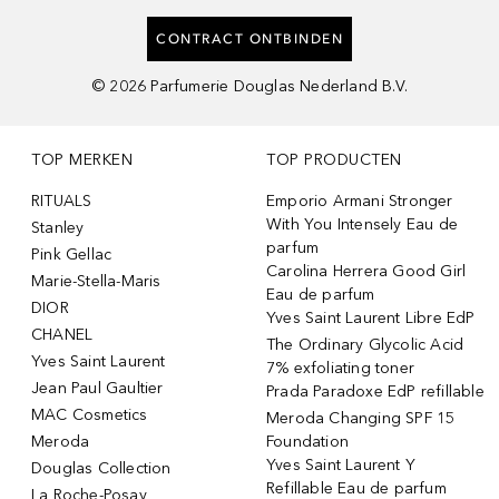
CONTRACT ONTBINDEN
©
2026
Parfumerie Douglas Nederland B.V.
TOP MERKEN
TOP PRODUCTEN
RITUALS
Emporio Armani Stronger
With You Intensely Eau de
Stanley
parfum
Pink Gellac
Carolina Herrera Good Girl
Marie-Stella-Maris
Eau de parfum
DIOR
Yves Saint Laurent Libre EdP
CHANEL
The Ordinary Glycolic Acid
Yves Saint Laurent
7% exfoliating toner
Jean Paul Gaultier
Prada Paradoxe EdP refillable
MAC Cosmetics
Meroda Changing SPF 15
Meroda
Foundation
Yves Saint Laurent Y
Douglas Collection
Refillable Eau de parfum
La Roche-Posay