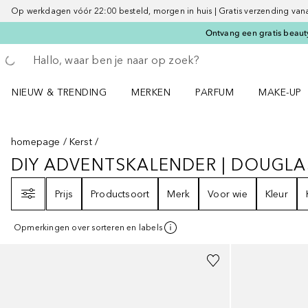
Op werkdagen vóór 22:00 besteld, morgen in huis | Gratis verzending vanaf 
Ontvang een gratis beauty
Ga terug
Zoekopdracht uitvoeren
NIEUW & TRENDING
MERKEN
PARFUM
MAKE-UP
Open NIEUW & TRENDING menu
Open MERKEN menu
Open PARFUM menu
Open MAK
homepage
Kerst
DIY ADVENTSKALENDER | DOUGLA
DIY ADVENTSKALENDER | DOUG
Filter
Prijs
Productsoort
Merk
Voor wie
Kleur
Opmerkingen over sorteren en labels