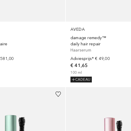
AVEDA
damage remedy™
aire
daily hair repair
e
Haarserum
 581,00
Adviesprijs*
€ 49,00
€ 41,65
100
ml
CADEAU