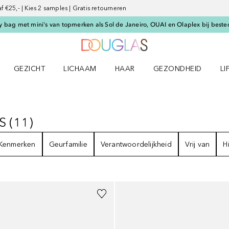
€25,- | Kies 2 samples | Gratis retourneren
 bag met mini's van topmerken als Sol de Janeiro, OUAI en Olaplex bij beste
Naar Douglas Home
GEZICHT
LICHAAM
HAAR
GEZONDHEID
LI
E-UP menu
Open GEZICHT menu
Open LICHAAM menu
Open HAAR menu
Open GEZONDHEID m
Op
S
(
11
)
LAS
11
RESULTATEN
Kenmerken
Geurfamilie
Verantwoordelijkheid
Vrij van
H