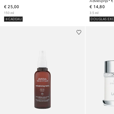
Adviesprijs*
€
€ 25,00
€ 14,80
150
ml
3.5
ml
CADEAU
DOUGLAS EXC