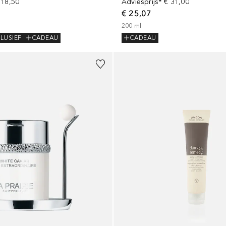
 18,50
Adviesprijs*
€ 31,00
€ 25,07
200
ml
LUSIEF
CADEAU
CADEAU