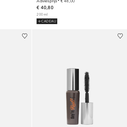
Adviesprijs*
€ 48,00
€ 40,80
200
ml
CADEAU