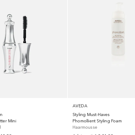
AVEDA
on
Styling Must-Haves
ter Mini
Phomollient Styling Foam
l
Haarmousse