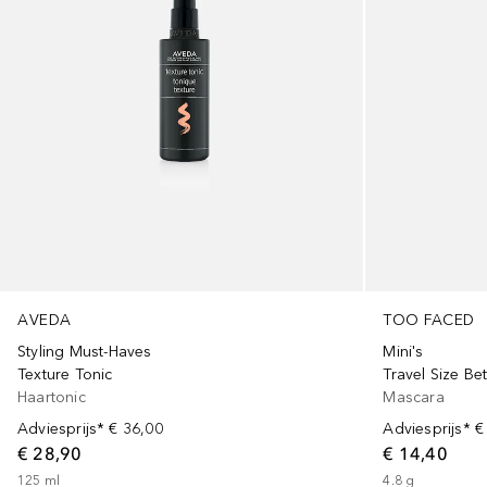
AVEDA
TOO FACED
Styling Must-Haves
Mini's
Texture Tonic
Travel Size B
Haartonic
Mascara
Adviesprijs*
€ 36,00
Adviesprijs*
€
€ 28,90
€ 14,40
125
ml
4.8
g