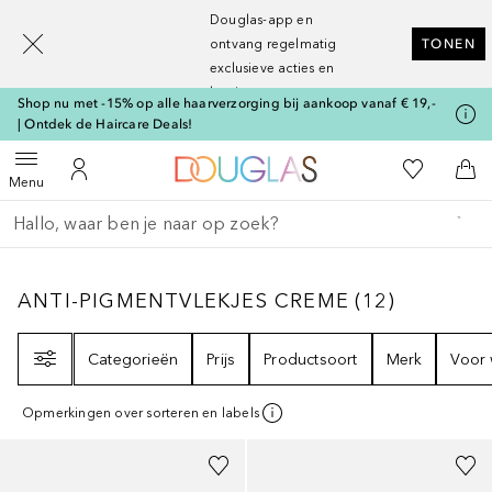
[navigation.slideout.screenreader]
Douglas-app en
ontvang regelmatig
TONEN
exclusieve acties en
kortingen
Shop nu met -15% op alle haarverzorging bij aankoop vanaf € 19,-
| Ontdek de Haircare Deals!
Naar Douglas Home
Naar Mijn W
Open menu
Naar Mijn Account
Naa
Menu
Ga terug
Zoekopdracht uitvoeren
ANTI-PIGMENTVLEKJES CREME
12
RESULT
ANTI-PIGMENTVLEKJES CREME
(
12
)
Filter
Categorieën
Prijs
Productsoort
Merk
Voor 
Opmerkingen over sorteren en labels