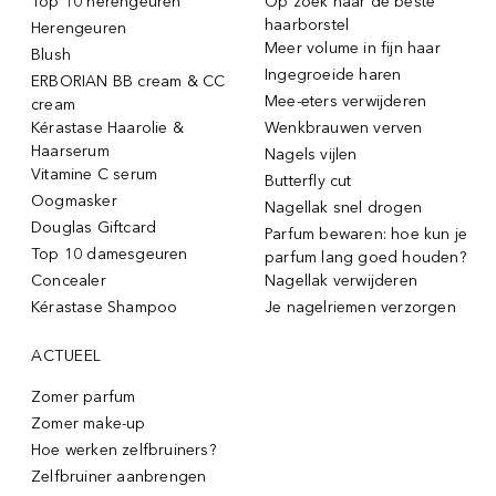
Top 10 herengeuren
Op zoek naar de beste
haarborstel
Herengeuren
Meer volume in fijn haar
Blush
Ingegroeide haren
ERBORIAN BB cream & CC
Mee-eters verwijderen
cream
Kérastase Haarolie &
Wenkbrauwen verven
Haarserum
Nagels vijlen
Vitamine C serum
Butterfly cut
Oogmasker
Nagellak snel drogen
Douglas Giftcard
Parfum bewaren: hoe kun je
Top 10 damesgeuren
parfum lang goed houden?
Concealer
Nagellak verwijderen
Kérastase Shampoo
Je nagelriemen verzorgen
ACTUEEL
Zomer parfum
Zomer make-up
Hoe werken zelfbruiners?
Zelfbruiner aanbrengen