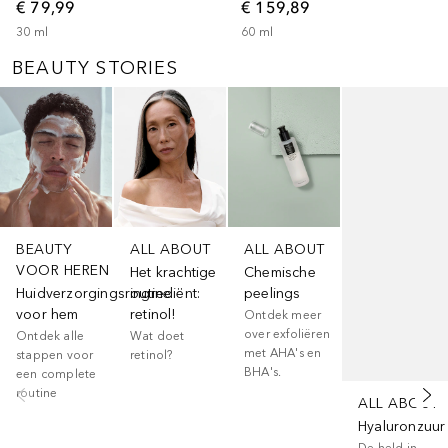
€ 79,99
€ 159,89
30
ml
60
ml
BEAUTY STORIES
Slider overslaan
BEAUTY
ALL ABOUT
ALL ABOUT
VOOR HEREN
Het krachtige
Chemische
Huidverzorgingsroutine
ingrediënt:
peelings
voor hem
retinol!
Ontdek meer
over exfoliëren
Ontdek alle
Wat doet
met AHA's en
stappen voor
retinol?
BHA's.
een complete
routine
ALL ABOUT
Hyaluronzuur