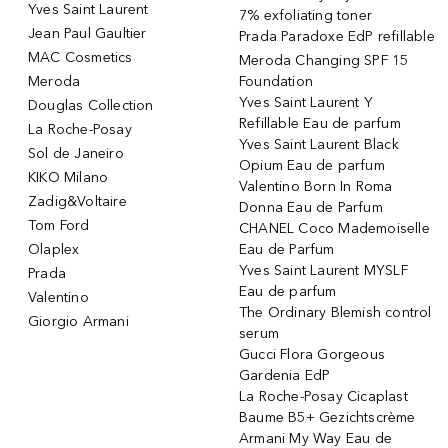
Yves Saint Laurent
7% exfoliating toner
Jean Paul Gaultier
Prada Paradoxe EdP refillable
MAC Cosmetics
Meroda Changing SPF 15
Meroda
Foundation
Yves Saint Laurent Y
Douglas Collection
Refillable Eau de parfum
La Roche-Posay
Yves Saint Laurent Black
Sol de Janeiro
Opium Eau de parfum
KIKO Milano
Valentino Born In Roma
Zadig&Voltaire
Donna Eau de Parfum
Tom Ford
CHANEL Coco Mademoiselle
Olaplex
Eau de Parfum
Yves Saint Laurent MYSLF
Prada
Eau de parfum
Valentino
The Ordinary Blemish control
Giorgio Armani
serum
Gucci Flora Gorgeous
Gardenia EdP
La Roche-Posay Cicaplast
Baume B5+ Gezichtscrème
Armani My Way Eau de