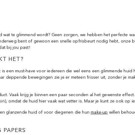
uid wat te glimmend wordt? Geen zorgen, we hebben het perfecte wa
 onderweg bent of gewoon een snelle opfrisbeurt nodig hebt, onze blo
at bij jou past!
KT HET?
 is een must-have voor iedereen die wel eens een glimmende huid he
aar deppende bewegingen zie je er meteen frisser uit, zonder je mak
duct. Vaak krijg je binnen een paar seconden al het gewenste effect
n), omdat de huid hier vaak wat vetter is. Maar je kunt ze ook op 
 een glanzende huid of voor diegenen die hun
make-up
willen behoude
G PAPERS