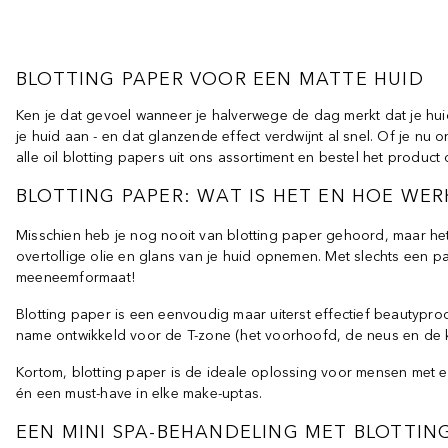
BLOTTING PAPER VOOR EEN MATTE HUID
Ken je dat gevoel wanneer je halverwege de dag merkt dat je h
je huid aan - en dat glanzende effect verdwijnt al snel. Of je nu
alle oil blotting papers uit ons assortiment en bestel het product d
BLOTTING PAPER: WAT IS HET EN HOE WER
Misschien heb je nog nooit van blotting paper gehoord, maar het
overtollige olie en glans van je huid opnemen. Met slechts een p
meeneemformaat!
Blotting paper is een eenvoudig maar uiterst effectief beautypro
name ontwikkeld voor de T-zone (het voorhoofd, de neus en de ki
Kortom, blotting paper is de ideale oplossing voor mensen met
én een must-have in elke make-uptas.
EEN MINI SPA-BEHANDELING MET BLOTTIN