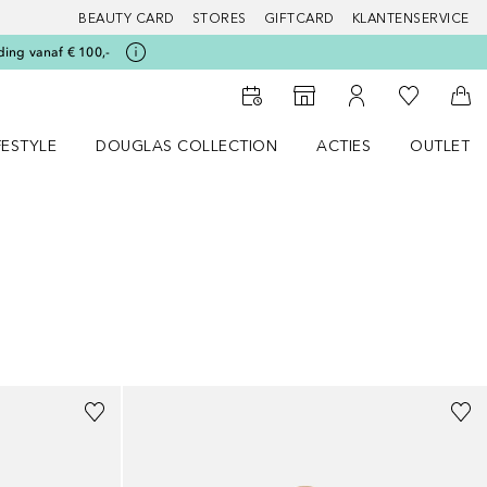
BEAUTY CARD
STORES
GIFTCARD
KLANTENSERVICE
ding vanaf € 100,-
Naar Mijn W
Naar Storefinder
Naar Mijn Account
Naa
FESTYLE
DOUGLAS COLLECTION
ACTIES
OUTLET
enu
en LIFESTYLE menu
Open DOUGLAS COLLECTION menu
Open ACTIES menu