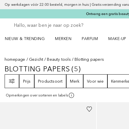
Op werkdagen vóór 22:00 besteld, morgen in huis | Gratis verzending vanaf 
Ontvang een gratis beauty
Ga terug
Zoekopdracht uitvoeren
NIEUW & TRENDING
MERKEN
PARFUM
MAKE-UP
Open NIEUW & TRENDING menu
Open MERKEN menu
Open PARFUM menu
Open MAK
homepage
Gezicht
Beauty tools
Blotting papers
BLOTTING PAPERS
(
5
)
BLOTTING PAPERS
5
RESULTATEN
Filter
Prijs
Productsoort
Merk
Voor wie
Kenmerk
Opmerkingen over sorteren en labels