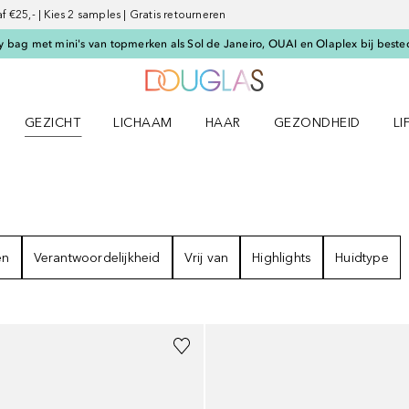
€25,- | Kies 2 samples | Gratis retourneren
 bag met mini's van topmerken als Sol de Janeiro, OUAI en Olaplex bij beste
Naar Douglas Home
GEZICHT
LICHAAM
HAAR
GEZONDHEID
LI
E-UP menu
Open GEZICHT menu
Open LICHAAM menu
Open HAAR menu
Open GEZONDHEID m
Op
en
Verantwoordelijkheid
Vrij van
Highlights
Huidtype