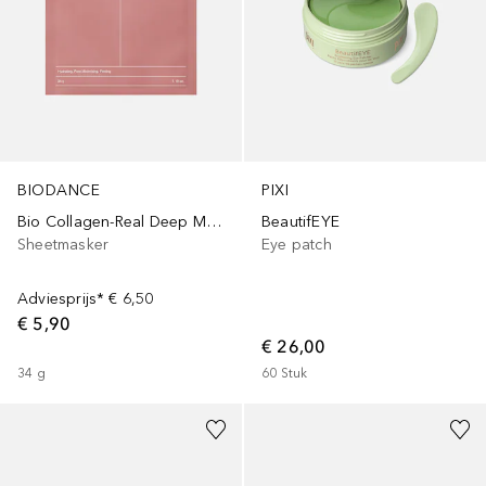
BIODANCE
PIXI
Bio Collagen-Real Deep Mask
BeautifEYE
Sheetmasker
Eye patch
Adviesprijs*
€ 6,50
€ 5,90
€ 26,00
34
g
60
Stuk