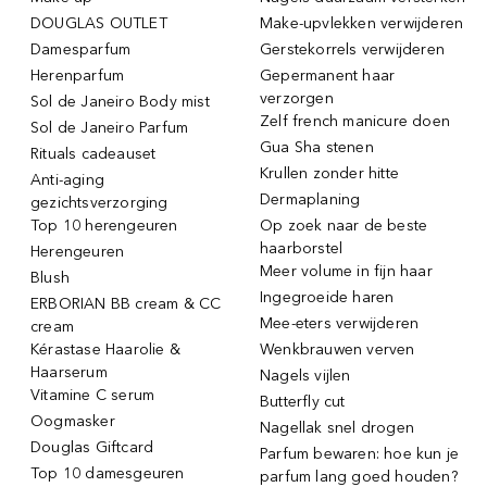
DOUGLAS OUTLET
Make-upvlekken verwijderen
Damesparfum
Gerstekorrels verwijderen
Herenparfum
Gepermanent haar
verzorgen
Sol de Janeiro Body mist
Zelf french manicure doen
Sol de Janeiro Parfum
Gua Sha stenen
Rituals cadeauset
Krullen zonder hitte
Anti-aging
Dermaplaning
gezichtsverzorging
Top 10 herengeuren
Op zoek naar de beste
haarborstel
Herengeuren
Meer volume in fijn haar
Blush
Ingegroeide haren
ERBORIAN BB cream & CC
Mee-eters verwijderen
cream
Kérastase Haarolie &
Wenkbrauwen verven
Haarserum
Nagels vijlen
Vitamine C serum
Butterfly cut
Oogmasker
Nagellak snel drogen
Douglas Giftcard
Parfum bewaren: hoe kun je
Top 10 damesgeuren
parfum lang goed houden?