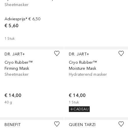
Sheetmasker
Adviesprijs*
€ 6,50
€ 5,60
1
Stuk
DR. JART+
DR. JART+
Cryo Rubber™
Cryo Rubber™
Firming Mask
Moisture Mask
Sheetmasker
Hydraterend masker
€ 14,00
€ 14,00
40
g
1
Stuk
CADEAU
BENEFIT
QUEEN TARZI