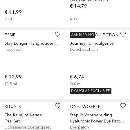
€ 14,79
€ 11,99
7
ml
4.3
g
ESSIE
DOUGLAS COLLECTION
AANBIEDING
Stay Longer - langhoudende topcoat
Journey To Indulgence
Top coat
Doucheschuim
€ 12,99
€ 6,74
13.5
ml
200
ml
DOUGLAS EXCLUSIEF
RITUALS
ONE.TWO.FREE!
The Ritual of Karma
Stap 2: Voorbereiding
Trial Set
Hyaluronic Power Eye Patches
Lichaamsverzorgingsset
Eye patch