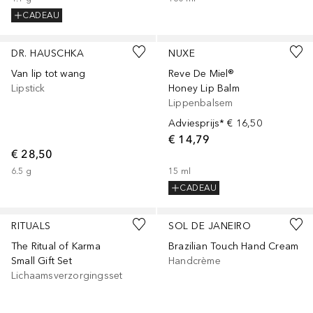
CADEAU
+
1
DR. HAUSCHKA
NUXE
Van lip tot wang
Reve De Miel®
Lipstick
Honey Lip Balm
Lippenbalsem
Adviesprijs*
€ 16,50
€ 14,79
€ 28,50
6.5
g
15
ml
CADEAU
RITUALS
SOL DE JANEIRO
The Ritual of Karma
Brazilian Touch Hand Cream
Small Gift Set
Handcrème
Lichaamsverzorgingsset