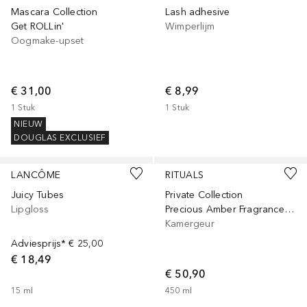
Mascara Collection
Lash adhesive
Get ROLLin'
Wimperlijm
Oogmake-upset
€ 31,00
€ 8,99
1
Stuk
1
Stuk
NIEUW
DOUGLAS EXCLUSIEF
+
8
LANCÔME
RITUALS
Juicy Tubes
Private Collection
Lipgloss
Precious Amber Fragrance Sticks
Kamergeur
Adviesprijs*
€ 25,00
€ 18,49
€ 50,90
15
ml
450
ml
Gesponsord
Gesponsord