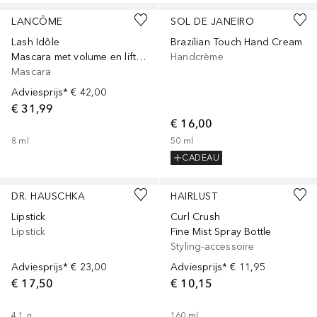
LANCÔME
SOL DE JANEIRO
Lash Idôle
Brazilian Touch Hand Cream
Mascara met volume en lifting-effect voor langere wimpers zonder klontjes
Handcrème
Mascara
Adviesprijs*
€ 42,00
€ 31,99
€ 16,00
8
ml
50
ml
CADEAU
+
7
DR. HAUSCHKA
HAIRLUST
Lipstick
Curl Crush
Lipstick
Fine Mist Spray Bottle
Styling-accessoire
Adviesprijs*
€ 23,00
Adviesprijs*
€ 11,95
€ 17,50
€ 10,15
4.1
g
160
ml