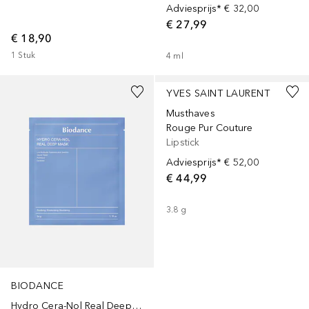
Adviesprijs*
€ 32,00
€ 27,99
€ 18,90
1
Stuk
4
ml
+
19
YVES SAINT LAURENT
Musthaves
Rouge Pur Couture
Lipstick
Adviesprijs*
€ 52,00
€ 44,99
3.8
g
BIODANCE
Hydro Cera-Nol Real Deep Mask