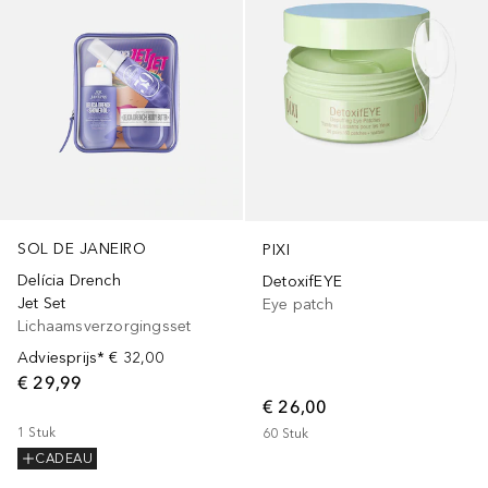
SOL DE JANEIRO
PIXI
Delícia Drench
DetoxifEYE
Jet Set
Eye patch
Lichaamsverzorgingsset
Adviesprijs*
€ 32,00
€ 29,99
€ 26,00
1
Stuk
60
Stuk
CADEAU
+
25