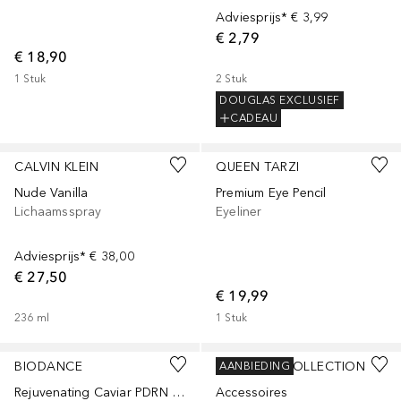
Adviesprijs*
€ 3,99
€ 2,79
€ 18,90
1
Stuk
2
Stuk
DOUGLAS EXCLUSIEF
CADEAU
+
2
CALVIN KLEIN
QUEEN TARZI
Nude Vanilla
Premium Eye Pencil
Lichaamsspray
Eyeliner
Adviesprijs*
€ 38,00
€ 27,50
€ 19,99
236
ml
1
Stuk
BIODANCE
DOUGLAS COLLECTION
AANBIEDING
Rejuvenating Caviar PDRN Real Deep Mask
Accessoires