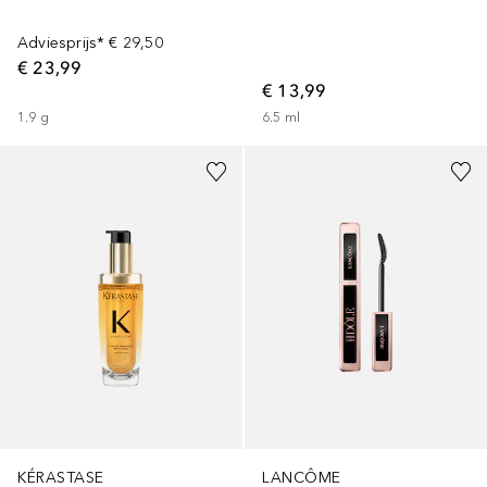
Adviesprijs*
€ 29,50
€ 23,99
€ 13,99
1.9
g
6.5
ml
KÉRASTASE
LANCÔME