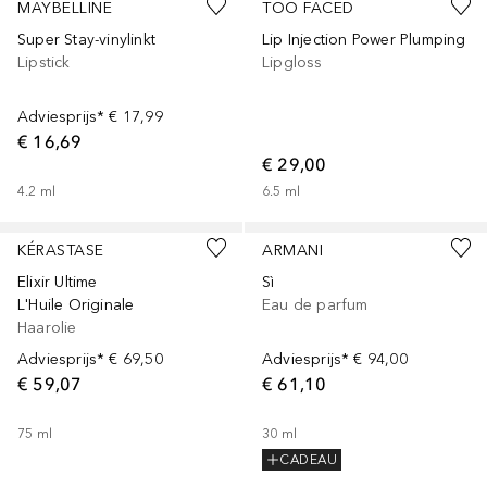
MAYBELLINE
TOO FACED
Super Stay-vinylinkt
Lip Injection Power Plumping
Lipstick
Lipgloss
Adviesprijs*
€ 17,99
€ 16,69
€ 29,00
4.2
ml
6.5
ml
Gesponsord
Gesponsord
KÉRASTASE
ARMANI
Elixir Ultime
Sì
L'Huile Originale
Eau de parfum
Haarolie
Adviesprijs*
€ 69,50
Adviesprijs*
€ 94,00
€ 59,07
€ 61,10
75
ml
30
ml
CADEAU