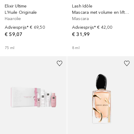
Elixir Ultime
Lash Idôle
L'Huile Originale
Mascara met volume en lifting-effect voor langere wimpers zonder klontjes
Haarolie
Mascara
Adviesprijs*
€ 69,50
Adviesprijs*
€ 42,00
€ 59,07
€ 31,99
75
ml
8
ml