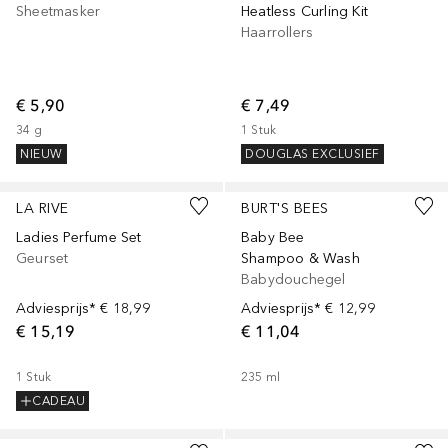
Sheetmasker
Heatless Curling Kit
Haarrollers
€ 5,90
€ 7,49
34
g
1
Stuk
NIEUW
DOUGLAS EXCLUSIEF
LA RIVE
BURT'S BEES
Ladies Perfume Set
Baby Bee
Geurset
Shampoo & Wash
Babydouchegel
Adviesprijs*
€ 18,99
Adviesprijs*
€ 12,99
€ 15,19
€ 11,04
1
Stuk
235
ml
CADEAU
+
9