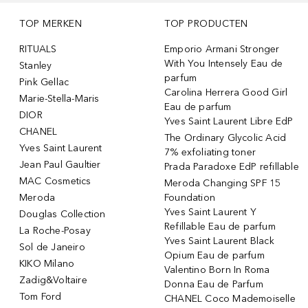
TOP MERKEN
TOP PRODUCTEN
RITUALS
Emporio Armani Stronger
With You Intensely Eau de
Stanley
parfum
Pink Gellac
Carolina Herrera Good Girl
Marie-Stella-Maris
Eau de parfum
DIOR
Yves Saint Laurent Libre EdP
CHANEL
The Ordinary Glycolic Acid
Yves Saint Laurent
7% exfoliating toner
Jean Paul Gaultier
Prada Paradoxe EdP refillable
MAC Cosmetics
Meroda Changing SPF 15
Meroda
Foundation
Yves Saint Laurent Y
Douglas Collection
Refillable Eau de parfum
La Roche-Posay
Yves Saint Laurent Black
Sol de Janeiro
Opium Eau de parfum
KIKO Milano
Valentino Born In Roma
Zadig&Voltaire
Donna Eau de Parfum
Tom Ford
CHANEL Coco Mademoiselle