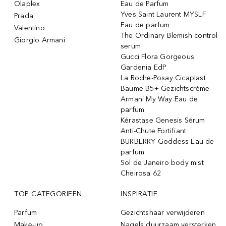
Olaplex
Eau de Parfum
Yves Saint Laurent MYSLF
Prada
Eau de parfum
Valentino
The Ordinary Blemish control
Giorgio Armani
serum
Gucci Flora Gorgeous
Gardenia EdP
La Roche-Posay Cicaplast
Baume B5+ Gezichtscrème
Armani My Way Eau de
parfum
Kérastase Genesis Sérum
Anti-Chute Fortifiant
BURBERRY Goddess Eau de
parfum
Sol de Janeiro body mist
Cheirosa 62
TOP CATEGORIEËN
INSPIRATIE
Parfum
Gezichtshaar verwijderen
Make-up
Nagels duurzaam versterken