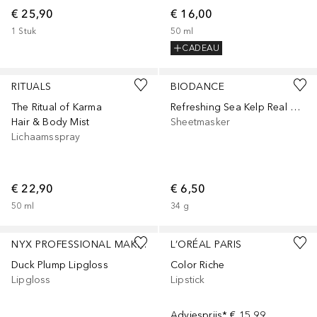
€ 25,90
€ 16,00
1
Stuk
50
ml
CADEAU
RITUALS
BIODANCE
The Ritual of Karma
Refreshing Sea Kelp Real Deep Mask
Hair & Body Mist
Sheetmasker
Lichaamsspray
€ 22,90
€ 6,50
50
ml
34
g
+
13
+
8
NYX PROFESSIONAL MAKEUP
L’ORÉAL PARIS
Duck Plump Lipgloss
Color Riche
Lipgloss
Lipstick
Adviesprijs*
€ 15,99