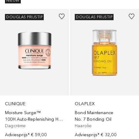
NIEUW
DOUGLAS PRIJSTIP
DOUGLAS PRIJSTIP
OLAPLEX
CLINIQUE
Bond Maintenance
Moisture Surge™
No. 7 Bonding Oil
100H Auto-Replenishing Hydrator
Haarolie
Dagcrème
Adviesprijs*
€ 32,00
Adviesprijs*
€ 59,00