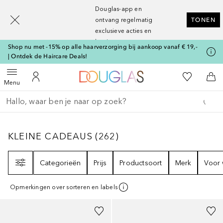
[navigation.slideout.screenreader]
Douglas-app en
ontvang regelmatig
TONEN
exclusieve acties en
kortingen
Shop nu met -15% op alle haarverzorging bij aankoop vanaf € 19,-
| Ontdek de Haircare Deals!
Naar Douglas Home
Naar Mijn W
Open menu
Naar Mijn Account
Naa
Menu
Ga terug
Zoekopdracht uitvoeren
KLEINE CADEAUS
262
RESULTATEN
KLEINE CADEAUS
(
262
)
Filter
Categorieën
Prijs
Productsoort
Merk
Voor 
Opmerkingen over sorteren en labels
+
8
Gesponsord
+
19
Gesponsord