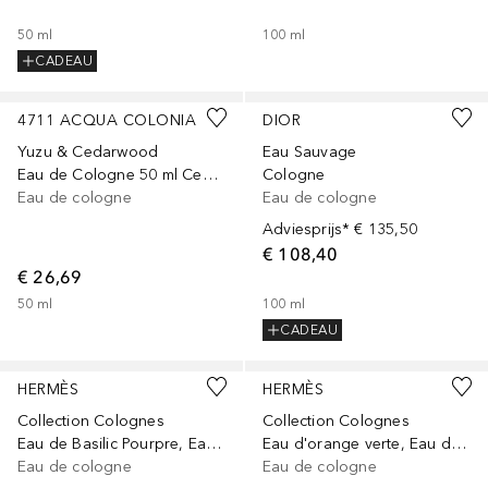
50
ml
100
ml
CADEAU
4711 ACQUA COLONIA
DIOR
Yuzu & Cedarwood
Eau Sauvage
Eau de Cologne 50 ml Cederhout & Yuzu
Cologne
Eau de cologne
Eau de cologne
Adviesprijs*
€ 135,50
€ 108,40
€ 26,69
50
ml
100
ml
CADEAU
HERMÈS
HERMÈS
Collection Colognes
Collection Colognes
Eau de Basilic Pourpre, Eau de Cologne, 50 ml
Eau d'orange verte, Eau de Cologne, 100 ml
Eau de cologne
Eau de cologne