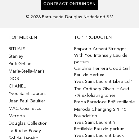
CONTRACT ONTBINDEN
©
2026
Parfumerie Douglas Nederland B.V.
TOP MERKEN
TOP PRODUCTEN
RITUALS
Emporio Armani Stronger
With You Intensely Eau de
Stanley
parfum
Pink Gellac
Carolina Herrera Good Girl
Marie-Stella-Maris
Eau de parfum
DIOR
Yves Saint Laurent Libre EdP
CHANEL
The Ordinary Glycolic Acid
Yves Saint Laurent
7% exfoliating toner
Jean Paul Gaultier
Prada Paradoxe EdP refillable
MAC Cosmetics
Meroda Changing SPF 15
Meroda
Foundation
Yves Saint Laurent Y
Douglas Collection
Refillable Eau de parfum
La Roche-Posay
Yves Saint Laurent Black
Sol de Janeiro