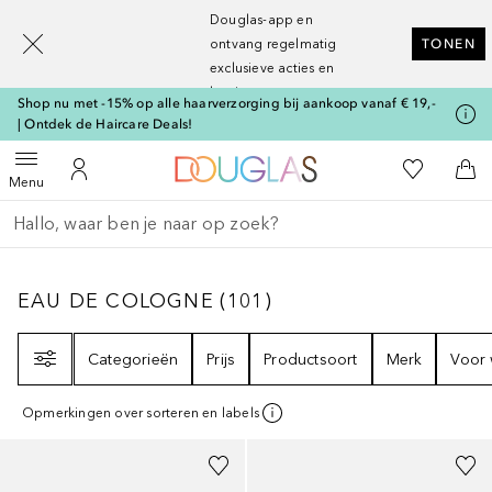
[navigation.slideout.screenreader]
Douglas-app en
ontvang regelmatig
TONEN
exclusieve acties en
kortingen
Shop nu met -15% op alle haarverzorging bij aankoop vanaf € 19,-
| Ontdek de Haircare Deals!
Naar Douglas Home
Naar Mijn W
Open menu
Naar Mijn Account
Naa
Menu
Ga terug
Zoekopdracht uitvoeren
EAU DE COLOGNE
101
RESULTATEN
EAU DE COLOGNE
(
101
)
Filter
Categorieën
Prijs
Productsoort
Merk
Voor 
Opmerkingen over sorteren en labels
Gesponsord
Gesponsord