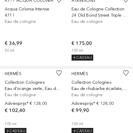
4711 ACQUA COLONIA
ATKINSONS
Acqua Colonia Intense
Eau de Cologne Collection
4711
24 Old Bond Street Triple Extract
Eau de cologne
Eau de cologne
€ 36,99
€ 175,00
50
ml
100
ml
CADEAU
Gesponsord
Gesponsord
HERMÈS
HERMÈS
Collection Colognes
Collection Colognes
Eau d'orange verte, Eau de Cologne, 100 ml
Eau de rhubarbe écarlate, Eau de Cologne, 100 ml
Eau de cologne
Eau de cologne
Adviesprijs*
€ 128,00
Adviesprijs*
€ 128,00
€ 102,40
€ 99,90
100
ml
100
ml
CADEAU
CADEAU