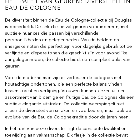
HET PALET VAN GEUREN: DIVERSITEIT IN
EAU DE COLOGNE
De diversiteit binnen de Eau de Cologne-collectie bij Douglas
is opmerkelijk. De selectie omvat geuren voor iedereen, met
subtiele nuances die passen bij verschillende
persoonlijkheden en gelegenheden. Van de heldere en
energieke noten die perfect zijn voor dagelijks gebruik tot de
verfijnde en diepere tonen die geschikt zijn voor avondlijke
aangelegenheden, de collectie biedt een compleet palet van
geuren.
Voor de moderne man zijn er verfrissende colognes met
houtachtige ondertonen, die een perfecte balans vinden
tussen kracht en verfijning. Vrouwen kunnen kiezen uit een
assortiment van bloemige en fruitige Eau de Colognes die een
subtiele elegantie uitstralen. De collectie weerspiegelt niet
alleen de diversiteit van smaken en voorkeuren, maar ook de
evolutie van de Eau de Cologne-traditie door de jaren heen.
In het hart van deze diversiteit ligt de constante kwaliteit en
toewijding aan vakmanschap. Elk flesje in de collectie bevat