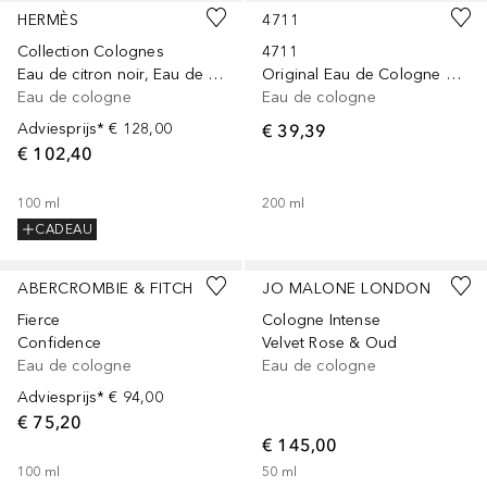
HERMÈS
4711
Collection Colognes
4711
Eau de citron noir, Eau de Cologne, 200 ml
Original Eau de Cologne molanusflacon
Eau de cologne
Eau de cologne
Adviesprijs*
€ 128,00
€ 39,39
€ 102,40
100
ml
200
ml
CADEAU
ABERCROMBIE & FITCH
JO MALONE LONDON
Fierce
Cologne Intense
Confidence
Velvet Rose & Oud
Eau de cologne
Eau de cologne
Adviesprijs*
€ 94,00
€ 75,20
€ 145,00
100
ml
50
ml