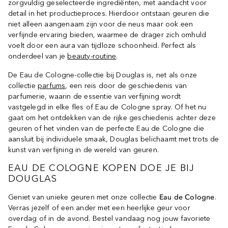
zorgvuldig geselecteerde ingrediënten, met aandacht voor
detail in het productieproces. Hierdoor ontstaan geuren die
niet alleen aangenaam zijn voor de neus maar ook een
verfijnde ervaring bieden, waarmee de drager zich omhuld
voelt door een aura van tijdloze schoonheid. Perfect als
onderdeel van je
beauty-routine
.
De Eau de Cologne-collectie bij Douglas is, net als onze
collectie
parfums
, een reis door de geschiedenis van
parfumerie, waarin de essentie van verfijning wordt
vastgelegd in elke fles of Eau de Cologne spray. Of het nu
gaat om het ontdekken van de rijke geschiedenis achter deze
geuren of het vinden van de perfecte Eau de Cologne die
aansluit bij individuele smaak, Douglas belichaamt met trots de
kunst van verfijning in de wereld van geuren.
EAU DE COLOGNE KOPEN DOE JE BIJ
DOUGLAS
Geniet van unieke geuren met onze collectie
Eau de Cologne
.
Verras jezelf of een ander met een heerlijke geur voor
overdag of in de avond. Bestel vandaag nog jouw favoriete