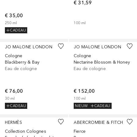
€ 31,59
€ 35,00
250
ml
100
ml
CADEAU
JO MALONE LONDON
JO MALONE LONDON
Cologne
Cologne
Blackberry & Bay
Nectarine Blossom & Honey
Eau de cologne
Eau de cologne
€ 76,00
€ 152,00
30
ml
100
ml
CADEAU
NIEUW
CADEAU
HERMÈS
ABERCROMBIE & FITCH
Collection Colognes
Fierce