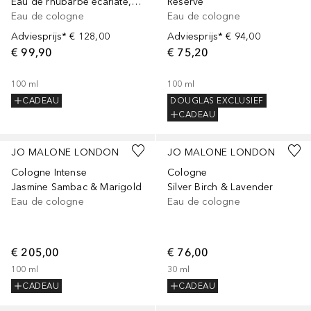
Eau de rhubarbe écarlate, Eau de Cologne, 100 ml
Reserve
Eau de cologne
Eau de cologne
Adviesprijs*
€ 128,00
Adviesprijs*
€ 94,00
€ 99,90
€ 75,20
100
ml
100
ml
CADEAU
DOUGLAS EXCLUSIEF
CADEAU
JO MALONE LONDON
JO MALONE LONDON
Cologne Intense
Cologne
Jasmine Sambac & Marigold
Silver Birch & Lavender
Eau de cologne
Eau de cologne
€ 205,00
€ 76,00
100
ml
30
ml
CADEAU
CADEAU