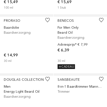
€ 15,49
€ 15,69
100
ml
1
Stuk
PRORASO
BENECOS
Baardolie
For Men Only
Baardverzorging
Beard Oil
Baardverzorging
Adviesprijs*
€ 7,99
€ 6,39
€ 14,99
30
ml
30
ml
CADEAU
DOUGLAS COLLECTION
SANSBEAUTE
Men
8-in-1 Baardtrimmer Mannen - Baard en Lichaam - 0.5-15MM - Bodygroomer - Multigroomer - Waterproof
Energy Light Beard Oil
Trimmer
Baardverzorging