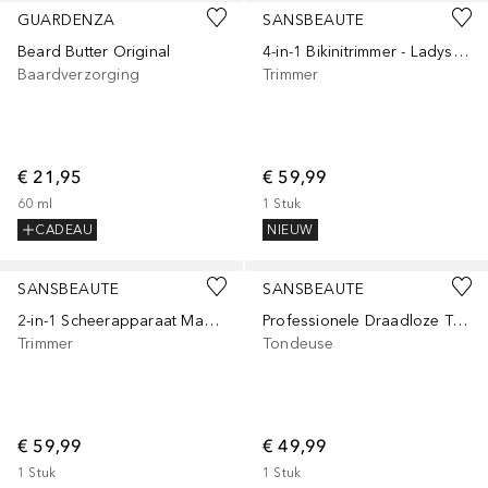
GUARDENZA
SANSBEAUTE
Beard Butter Original
4-in-1 Bikinitrimmer - Ladyshave - Scheerapparaat - Gezicht - Oksels - Benen - Bikinilijn
Baardverzorging
Trimmer
€ 21,95
€ 59,99
60
ml
1
Stuk
CADEAU
NIEUW
SANSBEAUTE
SANSBEAUTE
2-in-1 Scheerapparaat Mannen met Trimmer S1111 + Extra Scheerkop
Professionele Draadloze T-blade Tondeuse - Trimmer - Baardtrimmer - Haartrimmer
Trimmer
Tondeuse
€ 59,99
€ 49,99
1
Stuk
1
Stuk