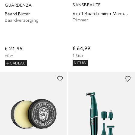
SANSBEAUTE
GUARDENZA
6-in-1 Baardtrimmer Mannen - Baard en Lichaam - 0.5-15MM - Bodygroomer - Multigroomer
Beard Butter
Trimmer
Baardverzorging
€ 64,99
€ 21,95
1
Stuk
60
ml
NIEUW
CADEAU