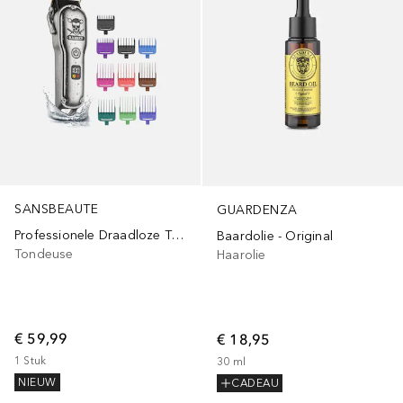
SANSBEAUTE
GUARDENZA
Professionele Draadloze Tondeuse Mannen - Hair Clipper - Haartrimmer - Baardtrimmer - Trimmer - Volledig Waterproof
Baardolie - Original
Tondeuse
Haarolie
€ 59,99
€ 18,95
1
Stuk
30
ml
NIEUW
CADEAU