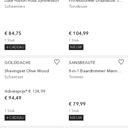
Luxe Fusion Hout Synthetisch
Professionele Draadloze 5-in-1 Tondeuse met Foil Shaver - Haartrimmer - Baardtrimmer
Scheermes
Tondeuse
€ 84,75
€ 104,99
1
Stuk
1
Stuk
CADEAU
NIEUW
GOLDDACHS
SANSBEAUTE
Shavingset Olive Wood
8-in-1 Baardtrimmer Mannen - Baard en Lichaam - 0.5-15MM - Bodygroomer - Multigroomer - Waterproof
Scheerset
Trimmer
Adviesprijs*
€ 134,99
€ 94,49
€ 79,99
1
Stuk
1
Stuk
CADEAU
NIEUW