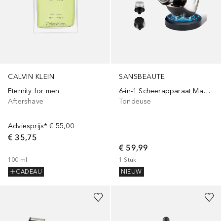
CALVIN KLEIN
SANSBEAUTE
Eternity for men
6-in-1 Scheerapparaat Mannen met Opzetstukken - Head en Face shaver - Waterproof
Aftershave
Tondeuse
Adviesprijs*
€ 55,00
€ 35,75
€ 59,99
100
ml
1
Stuk
CADEAU
NIEUW