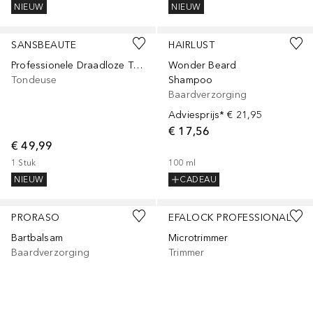
NIEUW
NIEUW
SANSBEAUTE
HAIRLUST
Professionele Draadloze T-blade Tondeuse - Trimmer - Baardtrimmer - Haartrimmer
Wonder Beard
Tondeuse
Shampoo
Baardverzorging
Adviesprijs*
€ 21,95
€ 17,56
€ 49,99
1
Stuk
100
ml
NIEUW
CADEAU
PRORASO
EFALOCK PROFESSIONAL
Bartbalsam
Microtrimmer
Baardverzorging
Trimmer