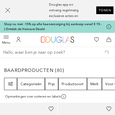
[navigation.slideout.screenreader]
Douglas-app en
ontvang regelmatig
TONEN
exclusieve acties en
kortingen
Shop nu met -15% op alle haarverzorging bij aankoop vanaf € 19,-
| Ontdek de Haircare Deals!
Naar Douglas Home
Naar Mijn W
Open menu
Naar Mijn Account
Naa
Menu
Ga terug
Zoekopdracht uitvoeren
BAARDPRODUCTEN
80
RESULTATEN
BAARDPRODUCTEN
(
80
)
Filter
Categorieën
Prijs
Productsoort
Merk
Voor 
Opmerkingen over sorteren en labels