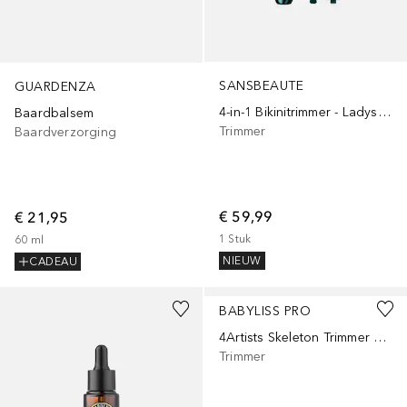
SANSBEAUTE
GUARDENZA
4-in-1 Bikinitrimmer - Ladyshave - Scheerapparaat - Gezicht - Oksels - Benen - Bikinilijn
Baardbalsem
Trimmer
Baardverzorging
€ 59,99
€ 21,95
1
Stuk
60
ml
NIEUW
CADEAU
BABYLISS PRO
4Artists Skeleton Trimmer Gunsteel
Trimmer