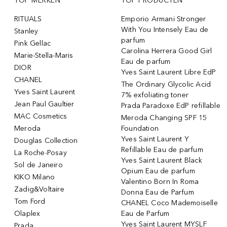
TOP MERKEN
TOP PRODUCTEN
RITUALS
Emporio Armani Stronger
With You Intensely Eau de
Stanley
parfum
Pink Gellac
Carolina Herrera Good Girl
Marie-Stella-Maris
Eau de parfum
DIOR
Yves Saint Laurent Libre EdP
CHANEL
The Ordinary Glycolic Acid
Yves Saint Laurent
7% exfoliating toner
Jean Paul Gaultier
Prada Paradoxe EdP refillable
MAC Cosmetics
Meroda Changing SPF 15
Meroda
Foundation
Yves Saint Laurent Y
Douglas Collection
Refillable Eau de parfum
La Roche-Posay
Yves Saint Laurent Black
Sol de Janeiro
Opium Eau de parfum
KIKO Milano
Valentino Born In Roma
Zadig&Voltaire
Donna Eau de Parfum
Tom Ford
CHANEL Coco Mademoiselle
Olaplex
Eau de Parfum
Yves Saint Laurent MYSLF
Prada