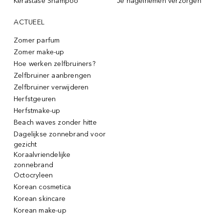
Kérastase Shampoo
Je nagelriemen verzorgen
ACTUEEL
Zomer parfum
Zomer make-up
Hoe werken zelfbruiners?
Zelfbruiner aanbrengen
Zelfbruiner verwijderen
Herfstgeuren
Herfstmake-up
Beach waves zonder hitte
Dagelijkse zonnebrand voor
gezicht
Koraalvriendelijke
zonnebrand
Octocryleen
Korean cosmetica
Korean skincare
Korean make-up