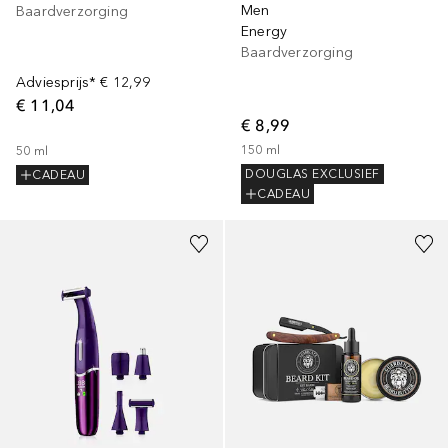
Men
Baardverzorging
Energy
Baardverzorging
Adviesprijs*
€ 12,99
€ 11,04
€ 8,99
150
ml
50
ml
DOUGLAS EXCLUSIEF
CADEAU
CADEAU