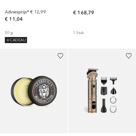
Adviesprijs*
€ 12,99
€ 168,79
€ 11,04
50
g
1
Stuk
CADEAU