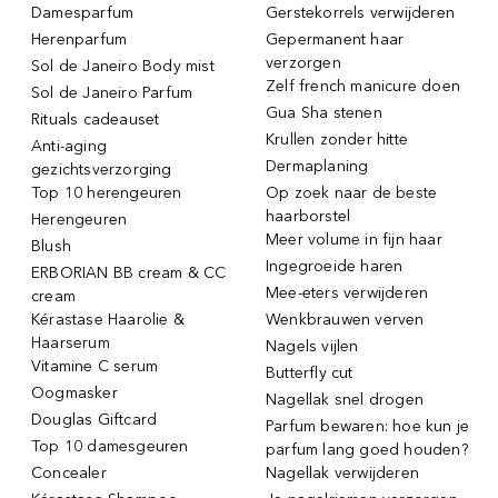
Damesparfum
Gerstekorrels verwijderen
Herenparfum
Gepermanent haar
verzorgen
Sol de Janeiro Body mist
Zelf french manicure doen
Sol de Janeiro Parfum
Gua Sha stenen
Rituals cadeauset
Krullen zonder hitte
Anti-aging
Dermaplaning
gezichtsverzorging
Top 10 herengeuren
Op zoek naar de beste
haarborstel
Herengeuren
Meer volume in fijn haar
Blush
Ingegroeide haren
ERBORIAN BB cream & CC
Mee-eters verwijderen
cream
Kérastase Haarolie &
Wenkbrauwen verven
Haarserum
Nagels vijlen
Vitamine C serum
Butterfly cut
Oogmasker
Nagellak snel drogen
Douglas Giftcard
Parfum bewaren: hoe kun je
Top 10 damesgeuren
parfum lang goed houden?
Concealer
Nagellak verwijderen