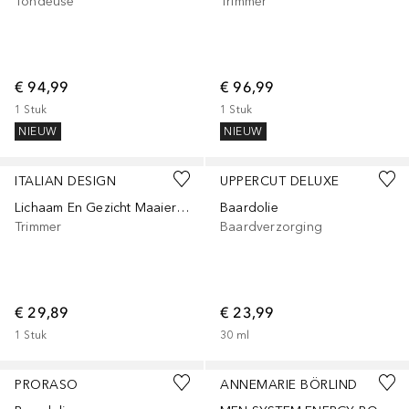
Tondeuse
Trimmer
€ 94,99
€ 96,99
1
Stuk
1
Stuk
NIEUW
NIEUW
ITALIAN DESIGN
UPPERCUT DELUXE
Lichaam En Gezicht Maaier 5260
Baardolie
Trimmer
Baardverzorging
€ 29,89
€ 23,99
1
Stuk
30
ml
PRORASO
ANNEMARIE BÖRLIND