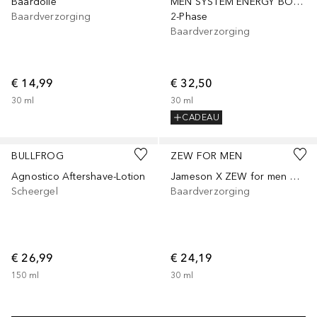
Baardolie
MEN SYSTEM ENERGY BOOST
Baardverzorging
2-Phase
Baardverzorging
€ 14,99
€ 32,50
30
ml
30
ml
CADEAU
BULLFROG
ZEW FOR MEN
Agnostico Aftershave-Lotion
Jameson X ZEW for men Baardolie
Scheergel
Baardverzorging
€ 26,99
€ 24,19
150
ml
30
ml