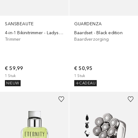
SANSBEAUTE
GUARDENZA
4-in-1 Bikinitrimmer - Ladyshave - Scheerapparaat - Gezicht - Oksels - Benen - Bikinilijn
Baardset - Black edition
Trimmer
Baardverzorging
€ 59,99
€ 50,95
1
Stuk
1
Stuk
NIEUW
CADEAU