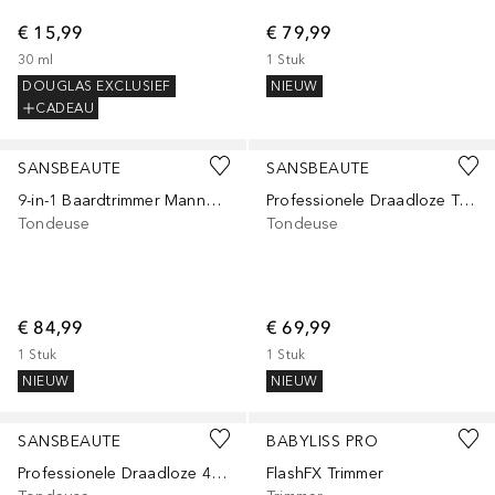
€ 15,99
€ 79,99
30
ml
1
Stuk
DOUGLAS EXCLUSIEF
NIEUW
CADEAU
SANSBEAUTE
SANSBEAUTE
9-in-1 Baardtrimmer Mannen - Baard en Lichaam - 0.5-15MM - Bodygroomer - Multigroomer - Waterproof
Professionele Draadloze T-blade Tondeuse plus Neustrimmer - Trimmer - Baardtrimmer - Haartrimmer
Tondeuse
Tondeuse
€ 84,99
€ 69,99
1
Stuk
1
Stuk
NIEUW
NIEUW
SANSBEAUTE
BABYLISS PRO
Professionele Draadloze 4-in-1 Tondeuse - Haartrimmer - Baardtrimmer
FlashFX Trimmer