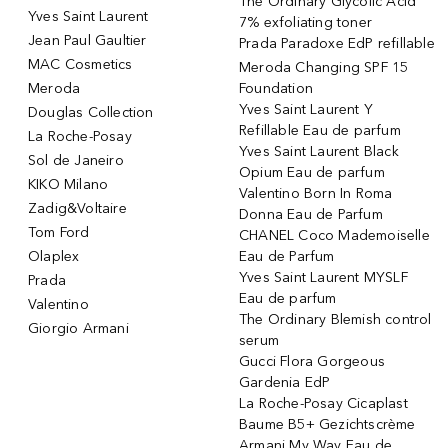
The Ordinary Glycolic Acid
Yves Saint Laurent
7% exfoliating toner
Jean Paul Gaultier
Prada Paradoxe EdP refillable
MAC Cosmetics
Meroda Changing SPF 15
Meroda
Foundation
Yves Saint Laurent Y
Douglas Collection
Refillable Eau de parfum
La Roche-Posay
Yves Saint Laurent Black
Sol de Janeiro
Opium Eau de parfum
KIKO Milano
Valentino Born In Roma
Zadig&Voltaire
Donna Eau de Parfum
Tom Ford
CHANEL Coco Mademoiselle
Olaplex
Eau de Parfum
Yves Saint Laurent MYSLF
Prada
Eau de parfum
Valentino
The Ordinary Blemish control
Giorgio Armani
serum
Gucci Flora Gorgeous
Gardenia EdP
La Roche-Posay Cicaplast
Baume B5+ Gezichtscrème
Armani My Way Eau de