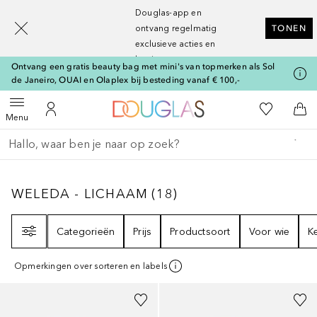
[navigation.slideout.screenreader]
Douglas-app en
ontvang regelmatig
TONEN
exclusieve acties en
kortingen
Ontvang een gratis beauty bag met mini's van topmerken als Sol
de Janeiro, OUAI en Olaplex bij besteding vanaf € 100,-
Naar Douglas Home
Naar Mijn W
Open menu
Naar Mijn Account
Naa
Menu
Ga terug
Zoekopdracht uitvoeren
WELEDA - LICHAAM
18
RESULTATEN
WELEDA - LICHAAM
(
18
)
Filter
Categorieën
Prijs
Productsoort
Voor wie
K
Opmerkingen over sorteren en labels