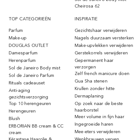
Cheirosa 62
TOP CATEGORIEËN
INSPIRATIE
Parfum
Gezichtshaar verwijderen
Make-up
Nagels duurzaam versterken
DOUGLAS OUTLET
Make-upvlekken verwijderen
Damesparfum
Gerstekorrels verwijderen
Herenparfum
Gepermanent haar
verzorgen
Sol de Janeiro Body mist
Zelf french manicure doen
Sol de Janeiro Parfum
Gua Sha stenen
Rituals cadeauset
Krullen zonder hitte
Anti-aging
Dermaplaning
gezichtsverzorging
Top 10 herengeuren
Op zoek naar de beste
haarborstel
Herengeuren
Meer volume in fijn haar
Blush
Ingegroeide haren
ERBORIAN BB cream & CC
Mee-eters verwijderen
cream
Kérastase Haarolie &
Wenkbrauwen verven