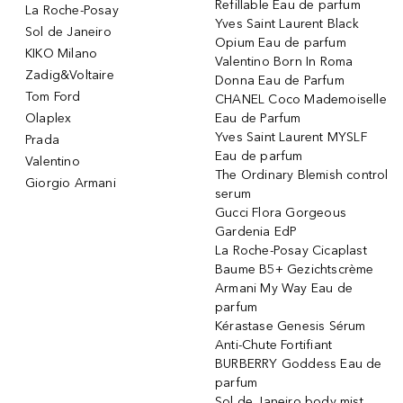
Refillable Eau de parfum
La Roche-Posay
Yves Saint Laurent Black
Sol de Janeiro
Opium Eau de parfum
KIKO Milano
Valentino Born In Roma
Zadig&Voltaire
Donna Eau de Parfum
Tom Ford
CHANEL Coco Mademoiselle
Olaplex
Eau de Parfum
Yves Saint Laurent MYSLF
Prada
Eau de parfum
Valentino
The Ordinary Blemish control
Giorgio Armani
serum
Gucci Flora Gorgeous
Gardenia EdP
La Roche-Posay Cicaplast
Baume B5+ Gezichtscrème
Armani My Way Eau de
parfum
Kérastase Genesis Sérum
Anti-Chute Fortifiant
BURBERRY Goddess Eau de
parfum
Sol de Janeiro body mist