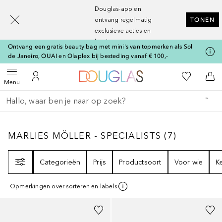
[navigation.slideout.screenreader]
Douglas-app en
ontvang regelmatig
TONEN
exclusieve acties en
kortingen
Ontvang een gratis beauty bag met mini's van topmerken als Sol
de Janeiro, OUAI en Olaplex bij besteding vanaf € 100,-
Naar Douglas Home
Naar Mijn W
Open menu
Naar Mijn Account
Naa
Menu
Ga terug
Zoekopdracht uitvoeren
MARLIES MÖLLER - SPECIALISTS
7
RESULTA
MARLIES MÖLLER - SPECIALISTS
(
7
)
Filter
Categorieën
Prijs
Productsoort
Voor wie
K
Opmerkingen over sorteren en labels