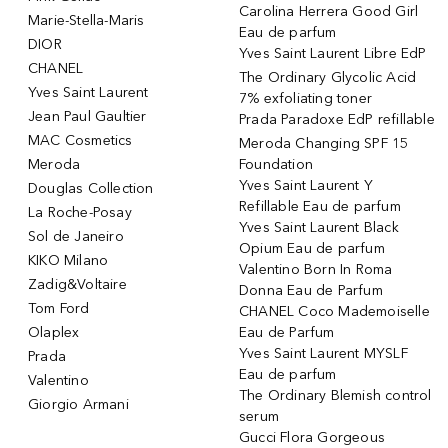
Carolina Herrera Good Girl
Marie-Stella-Maris
Eau de parfum
DIOR
Yves Saint Laurent Libre EdP
CHANEL
The Ordinary Glycolic Acid
Yves Saint Laurent
7% exfoliating toner
Jean Paul Gaultier
Prada Paradoxe EdP refillable
MAC Cosmetics
Meroda Changing SPF 15
Meroda
Foundation
Yves Saint Laurent Y
Douglas Collection
Refillable Eau de parfum
La Roche-Posay
Yves Saint Laurent Black
Sol de Janeiro
Opium Eau de parfum
KIKO Milano
Valentino Born In Roma
Zadig&Voltaire
Donna Eau de Parfum
Tom Ford
CHANEL Coco Mademoiselle
Olaplex
Eau de Parfum
Yves Saint Laurent MYSLF
Prada
Eau de parfum
Valentino
The Ordinary Blemish control
Giorgio Armani
serum
Gucci Flora Gorgeous