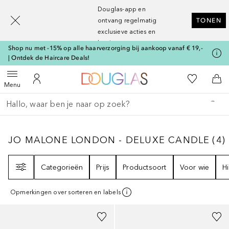
[navigation.slideout.screenreader]
Douglas-app en
ontvang regelmatig
TONEN
exclusieve acties en
kortingen
Shop nu met -15% op alle haarverzorging bij aankoop vanaf € 19,-
| Ontdek de Haircare Deals!
Naar Douglas Home
Naar Mijn W
Open menu
Naar Mijn Account
Naa
Menu
Ga terug
Zoekopdracht uitvoeren
JO MALONE LONDON - DELUXE CANDLE
4
JO MALONE LONDON - DELUXE CANDLE
(
4
)
Filter
Categorieën
Prijs
Productsoort
Voor wie
H
Opmerkingen over sorteren en labels