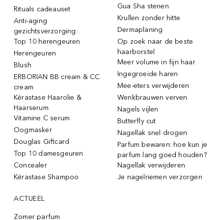
Gua Sha stenen
Rituals cadeauset
Krullen zonder hitte
Anti-aging
Dermaplaning
gezichtsverzorging
Top 10 herengeuren
Op zoek naar de beste
haarborstel
Herengeuren
Meer volume in fijn haar
Blush
Ingegroeide haren
ERBORIAN BB cream & CC
Mee-eters verwijderen
cream
Kérastase Haarolie &
Wenkbrauwen verven
Haarserum
Nagels vijlen
Vitamine C serum
Butterfly cut
Oogmasker
Nagellak snel drogen
Douglas Giftcard
Parfum bewaren: hoe kun je
Top 10 damesgeuren
parfum lang goed houden?
Concealer
Nagellak verwijderen
Kérastase Shampoo
Je nagelriemen verzorgen
ACTUEEL
Zomer parfum