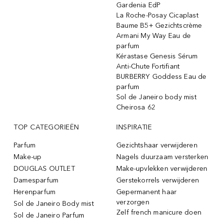
Gardenia EdP
La Roche-Posay Cicaplast
Baume B5+ Gezichtscrème
Armani My Way Eau de
parfum
Kérastase Genesis Sérum
Anti-Chute Fortifiant
BURBERRY Goddess Eau de
parfum
Sol de Janeiro body mist
Cheirosa 62
TOP CATEGORIEËN
INSPIRATIE
Parfum
Gezichtshaar verwijderen
Make-up
Nagels duurzaam versterken
DOUGLAS OUTLET
Make-upvlekken verwijderen
Damesparfum
Gerstekorrels verwijderen
Herenparfum
Gepermanent haar
verzorgen
Sol de Janeiro Body mist
Zelf french manicure doen
Sol de Janeiro Parfum