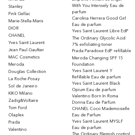
With You Intensely Eau de
Stanley
parfum
Pink Gellac
Carolina Herrera Good Girl
Marie-Stella-Maris
Eau de parfum
DIOR
Yves Saint Laurent Libre EdP
CHANEL
The Ordinary Glycolic Acid
Yves Saint Laurent
7% exfoliating toner
Jean Paul Gaultier
Prada Paradoxe EdP refillable
MAC Cosmetics
Meroda Changing SPF 15
Meroda
Foundation
Yves Saint Laurent Y
Douglas Collection
Refillable Eau de parfum
La Roche-Posay
Yves Saint Laurent Black
Sol de Janeiro
Opium Eau de parfum
KIKO Milano
Valentino Born In Roma
Zadig&Voltaire
Donna Eau de Parfum
Tom Ford
CHANEL Coco Mademoiselle
Olaplex
Eau de Parfum
Yves Saint Laurent MYSLF
Prada
Eau de parfum
Valentino
The Ordinary Blemish control