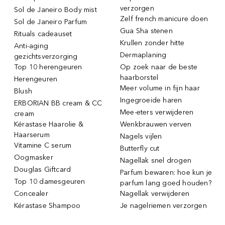
verzorgen
Sol de Janeiro Body mist
Zelf french manicure doen
Sol de Janeiro Parfum
Gua Sha stenen
Rituals cadeauset
Krullen zonder hitte
Anti-aging
Dermaplaning
gezichtsverzorging
Top 10 herengeuren
Op zoek naar de beste
haarborstel
Herengeuren
Meer volume in fijn haar
Blush
Ingegroeide haren
ERBORIAN BB cream & CC
Mee-eters verwijderen
cream
Kérastase Haarolie &
Wenkbrauwen verven
Haarserum
Nagels vijlen
Vitamine C serum
Butterfly cut
Oogmasker
Nagellak snel drogen
Douglas Giftcard
Parfum bewaren: hoe kun je
Top 10 damesgeuren
parfum lang goed houden?
Concealer
Nagellak verwijderen
Kérastase Shampoo
Je nagelriemen verzorgen