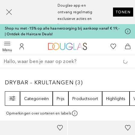
[navigation.slideout.screenreader]
Douglas-app en
ontvang regelmatig
TONEN
exclusieve acties en
kortingen
Shop nu met -15% op alle haarverzorging bij aankoop vanaf € 19,-
| Ontdek de Haircare Deals!
Naar Douglas Home
Naar Mijn W
Open menu
Naar Mijn Account
Naa
Menu
Ga terug
Zoekopdracht uitvoeren
DRYBAR - KRULTANGEN
3
RESULTATEN
DRYBAR - KRULTANGEN
(
3
)
Filter
Categorieën
Prijs
Productsoort
Highlights
Opmerkingen over sorteren en labels