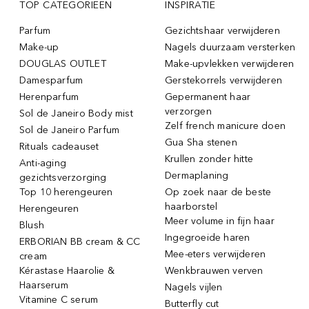
TOP CATEGORIEËN
INSPIRATIE
Parfum
Gezichtshaar verwijderen
Make-up
Nagels duurzaam versterken
DOUGLAS OUTLET
Make-upvlekken verwijderen
Damesparfum
Gerstekorrels verwijderen
Herenparfum
Gepermanent haar
verzorgen
Sol de Janeiro Body mist
Zelf french manicure doen
Sol de Janeiro Parfum
Gua Sha stenen
Rituals cadeauset
Krullen zonder hitte
Anti-aging
Dermaplaning
gezichtsverzorging
Top 10 herengeuren
Op zoek naar de beste
haarborstel
Herengeuren
Meer volume in fijn haar
Blush
Ingegroeide haren
ERBORIAN BB cream & CC
Mee-eters verwijderen
cream
Kérastase Haarolie &
Wenkbrauwen verven
Haarserum
Nagels vijlen
Vitamine C serum
Butterfly cut