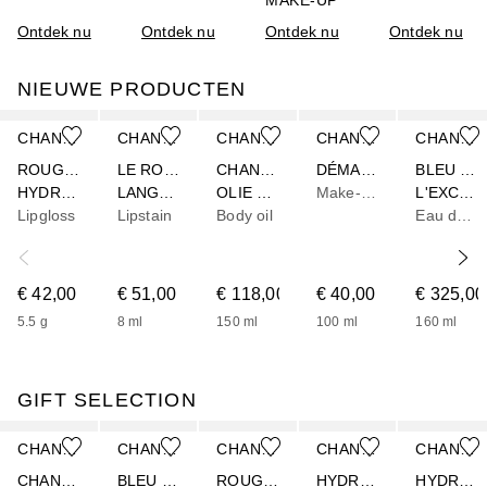
Ontdek nu
Ontdek nu
Ontdek nu
Ontdek nu
NIEUWE PRODUCTEN
Slider overslaan
CHANEL
CHANEL
CHANEL
CHANEL
CHANEL
ROUGE COCO
LE ROUGE DUO ULTRA TENUE
CHANCE EAU FRAÎCHE
DÉMAQUILLANT LACTÉ INTENSE - ZACHTE MAKE-UPREMOVER VOOR OGEN EN LIPPEN
BLEU DE CHANEL
HYDRA GLOSS – HYDRATERENDE EN GLADSTRIJKENDE HOOGGLANS GLOSS
LANGHOUDEND LIPPENDUO
OLIE VOOR HET LICHAAM EN HET HAAR
Make-up remover
L'EXCLUSIF
Lipgloss
Lipstain
Body oil
Eau de parfum
€ 42,00
€ 51,00
€ 118,00
€ 40,00
€ 325,00
5.5
g
8
ml
150
ml
100
ml
160
ml
GIFT SELECTION
Slider overslaan
CHANEL
CHANEL
CHANEL
CHANEL
CHANEL
CHANCE EAU FRAÎCHE
BLEU DE CHANEL
ROUGE COCO
HYDRA BEAUTY
HYDRA BEAUTY