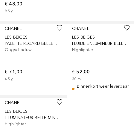
€ 48,00
8.5
g
CHANEL
CHANEL
LES BEIGES
LES BEIGES
PALETTE REGARD BELLE MINE NATURELLE
FLUIDE ENLUMINEUR BELLE MINE
Oogschaduw
Highlighter
€ 71,00
€ 52,00
4.5
g
30
ml
Binnenkort weer leverbaar
CHANEL
LES BEIGES
ILLUMINATEUR BELLE MINE EXCLUSIEVE CREATIE – FRISSE VLOEIBARE HIGHLIGHTER
Highlighter