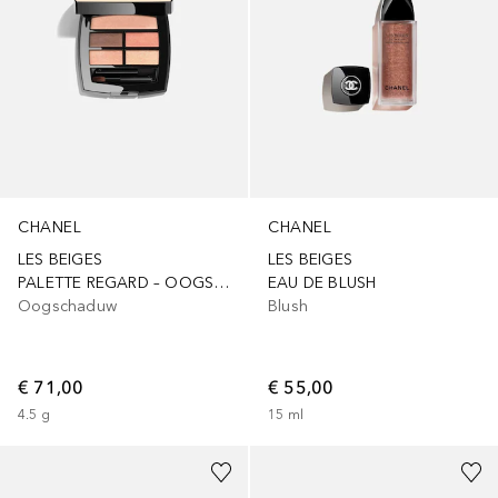
CHANEL
CHANEL
LES BEIGES
LES BEIGES
PALETTE REGARD – OOGSCHADUWPALET VOOR EEN NATUURLIJK STRALENDE TEINT
EAU DE BLUSH
Oogschaduw
Blush
€ 71,00
€ 55,00
4.5
g
15
ml
+
5