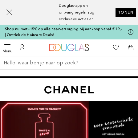
[navigation.slideout.screenreader]
Douglas-app en
ontvang regelmatig
TONEN
exclusieve acties en
kortingen
Shop nu met -15% op alle haarverzorging bij aankoop vanaf € 19,-
| Ontdek de Haircare Deals!
Naar Douglas Home
Naar Mijn W
Open menu
Naar Mijn Account
Naa
Menu
Ga terug
Zoekopdracht uitvoeren
Slider overslaan