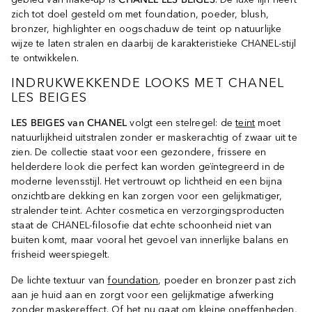
zich tot doel gesteld om met foundation, poeder, blush,
bronzer, highlighter en oogschaduw de teint op natuurlijke
wijze te laten stralen en daarbij de karakteristieke CHANEL-stijl
te ontwikkelen.
INDRUKWEKKENDE LOOKS MET CHANEL
LES BEIGES
LES BEIGES van CHANEL
volgt een stelregel: de
teint
moet
natuurlijkheid uitstralen zonder er maskerachtig of zwaar uit te
zien. De collectie staat voor een gezondere, frissere en
helderdere look die perfect kan worden geïntegreerd in de
moderne levensstijl. Het vertrouwt op lichtheid en een bijna
onzichtbare dekking en kan zorgen voor een gelijkmatiger,
stralender teint. Achter cosmetica en verzorgingsproducten
staat de CHANEL-filosofie dat echte schoonheid niet van
buiten komt, maar vooral het gevoel van innerlijke balans en
frisheid weerspiegelt.
De lichte textuur van
foundation
, poeder en bronzer past zich
aan je huid aan en zorgt voor een gelijkmatige afwerking
zonder maskereffect. Of het nu gaat om kleine oneffenheden,