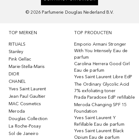
©
2026
Parfumerie Douglas Nederland B.V.
TOP MERKEN
TOP PRODUCTEN
RITUALS
Emporio Armani Stronger
With You Intensely Eau de
Stanley
parfum
Pink Gellac
Carolina Herrera Good Girl
Marie-Stella-Maris
Eau de parfum
DIOR
Yves Saint Laurent Libre EdP
CHANEL
The Ordinary Glycolic Acid
Yves Saint Laurent
7% exfoliating toner
Jean Paul Gaultier
Prada Paradoxe EdP refillable
MAC Cosmetics
Meroda Changing SPF 15
Meroda
Foundation
Yves Saint Laurent Y
Douglas Collection
Refillable Eau de parfum
La Roche-Posay
Yves Saint Laurent Black
Sol de Janeiro
Opium Eau de parfum