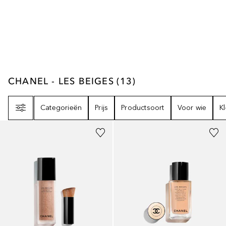
CHANEL - LES BEIGES
13
RESULTATEN
CHANEL - LES BEIGES
(
13
)
Filter
Categorieën
Prijs
Productsoort
Voor wie
K
+
3
+
17