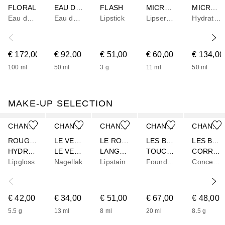
FLORAL
EAU DE TOILETTE VERSTUIVER
FLASH
MICRO SÉRUM LÈVRES
MICRO SERUM
Eau de parfum
Eau de toilette
Lipstick
Lipserum
Hydraterend serum
€ 172,00
€ 92,00
€ 51,00
€ 60,00
€ 134,00
100
ml
50
ml
3
g
11
ml
50
ml
MAKE-UP SELECTION
Slider overslaan
CHANEL
CHANEL
CHANEL
CHANEL
CHANEL
ROUGE COCO
LE VERNIS
LE ROUGE DUO ULTRA TENUE
LES BEIGES
LES BEIGES
HYDRA GLOSS – HYDRATERENDE EN GLADSTRIJKENDE HOOGGLANS GLOSS
LE VERNIS
LANGHOUDEND LIPPENDUO
TOUCHE DE TEINT
CORRECTEUR SÉRUM – STRALENDE NATUURLIJKE HEALTHY GLOW
Lipgloss
Nagellak
Lipstain
Foundation
Concealer
€ 42,00
€ 34,00
€ 51,00
€ 67,00
€ 48,00
5.5
g
13
ml
8
ml
20
ml
8.5
g