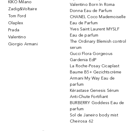
KIKO Milano
Valentino Born In Roma
Zadig&Voltaire
Donna Eau de Parfum
Tom Ford
CHANEL Coco Mademoiselle
Olaplex
Eau de Parfum
Yves Saint Laurent MYSLF
Prada
Eau de parfum
Valentino
The Ordinary Blemish control
Giorgio Armani
serum
Gucci Flora Gorgeous
Gardenia EdP
La Roche-Posay Cicaplast
Baume B5+ Gezichtscrème
Armani My Way Eau de
parfum
Kérastase Genesis Sérum
Anti-Chute Fortifiant
BURBERRY Goddess Eau de
parfum
Sol de Janeiro body mist
Cheirosa 62