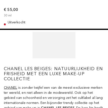
€ 55,00
30
ml
Uitverkocht
CHANEL LES BEIGES: NATUURLIJKHEID EN
FRISHEID MET EEN LUXE MAKE-UP
COLLECTIE
CHANEL
is zonder twijfel een van de meest exclusieve merken
ter wereld, en niet alleen in de modewereld. Ook op het
gebied van schoonheid en verzorging zet het cultlabel al lang
internationale normen. Een bijzonder trendy collectie op het
gebied van make-up is
CHANEL LES BEIGES
. De luxe lijn heeft