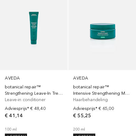
AVEDA
AVEDA
botanical repair™
botanical repair™
Strengthening Leave-In Treatment
Intensive Strengthening Masque: Rich
Leave-in conditioner
Haarbehandeling
Adviesprijs*
€ 48,40
Adviesprijs*
€ 65,00
€ 41,14
€ 55,25
100
ml
200
ml