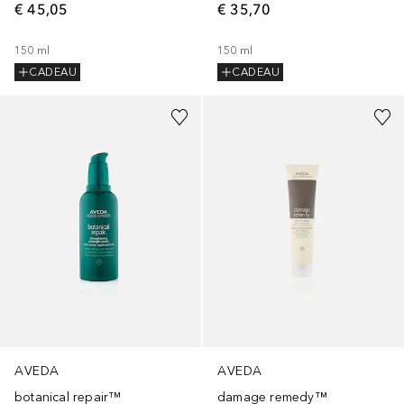
€ 45,05
€ 35,70
150
ml
150
ml
CADEAU
CADEAU
AVEDA
AVEDA
botanical repair™
damage remedy™