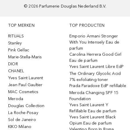
©
2026
Parfumerie Douglas Nederland B.V.
TOP MERKEN
TOP PRODUCTEN
RITUALS
Emporio Armani Stronger
With You Intensely Eau de
Stanley
parfum
Pink Gellac
Carolina Herrera Good Girl
Marie-Stella-Maris
Eau de parfum
DIOR
Yves Saint Laurent Libre EdP
CHANEL
The Ordinary Glycolic Acid
Yves Saint Laurent
7% exfoliating toner
Jean Paul Gaultier
Prada Paradoxe EdP refillable
MAC Cosmetics
Meroda Changing SPF 15
Meroda
Foundation
Yves Saint Laurent Y
Douglas Collection
Refillable Eau de parfum
La Roche-Posay
Yves Saint Laurent Black
Sol de Janeiro
Opium Eau de parfum
KIKO Milano
Valentino Born In Roma