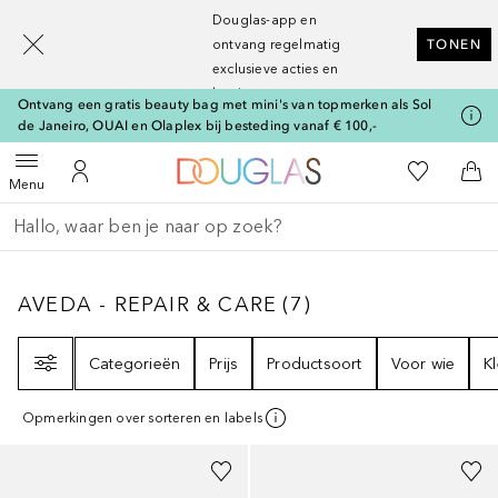
[navigation.slideout.screenreader]
Douglas-app en
ontvang regelmatig
TONEN
exclusieve acties en
kortingen
Ontvang een gratis beauty bag met mini's van topmerken als Sol
de Janeiro, OUAI en Olaplex bij besteding vanaf € 100,-
Naar Douglas Home
Naar Mijn W
Open menu
Naar Mijn Account
Naa
Menu
Ga terug
Zoekopdracht uitvoeren
AVEDA - REPAIR & CARE
7
RESULTATEN
AVEDA - REPAIR & CARE
(
7
)
Filter
Categorieën
Prijs
Productsoort
Voor wie
K
Opmerkingen over sorteren en labels