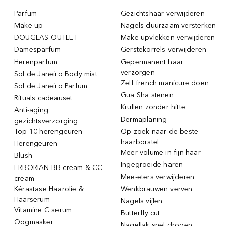
Parfum
Gezichtshaar verwijderen
Make-up
Nagels duurzaam versterken
DOUGLAS OUTLET
Make-upvlekken verwijderen
Damesparfum
Gerstekorrels verwijderen
Herenparfum
Gepermanent haar
verzorgen
Sol de Janeiro Body mist
Zelf french manicure doen
Sol de Janeiro Parfum
Gua Sha stenen
Rituals cadeauset
Krullen zonder hitte
Anti-aging
Dermaplaning
gezichtsverzorging
Top 10 herengeuren
Op zoek naar de beste
haarborstel
Herengeuren
Meer volume in fijn haar
Blush
Ingegroeide haren
ERBORIAN BB cream & CC
Mee-eters verwijderen
cream
Kérastase Haarolie &
Wenkbrauwen verven
Haarserum
Nagels vijlen
Vitamine C serum
Butterfly cut
Oogmasker
Nagellak snel drogen