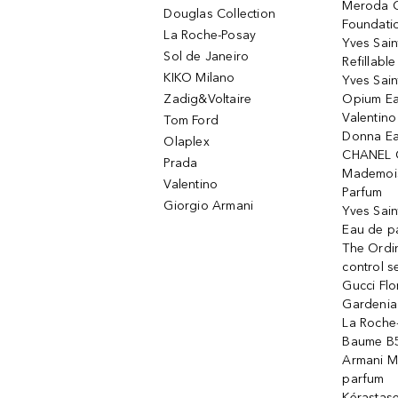
Meroda C
Douglas Collection
Foundati
La Roche-Posay
Yves Sain
Sol de Janeiro
Refillabl
KIKO Milano
Yves Sain
Zadig&Voltaire
Opium Ea
Valentin
Tom Ford
Donna Ea
Olaplex
CHANEL 
Prada
Mademois
Valentino
Parfum
Giorgio Armani
Yves Sai
Eau de p
The Ordi
control 
Gucci Fl
Gardenia
La Roche
Baume B5
Armani M
parfum
Kérastas