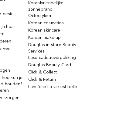
Koraalvriendelijke
zonnebrand
e beste
Octocryleen
Korean cosmetica
ijn haar
Korean skincare
ren
Korean make-up
jderen
Douglas in-store Beauty
erven
Services
Luxe cadeauverpakking
Douglas Beauty Card
rogen
Click & Collect
 hoe kun je
Click & Return
ed houden?
Lancôme La vie est belle
deren
verzorgen