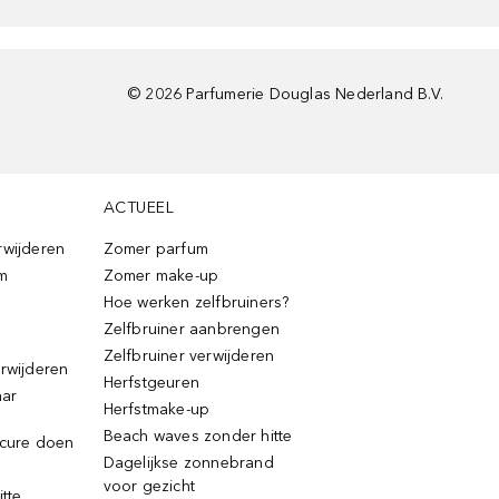
©
2026
Parfumerie Douglas Nederland B.V.
ACTUEEL
rwijderen
Zomer parfum
m
Zomer make-up
Hoe werken zelfbruiners?
Zelfbruiner aanbrengen
Zelfbruiner verwijderen
erwijderen
Herfstgeuren
aar
Herfstmake-up
Beach waves zonder hitte
icure doen
Dagelijkse zonnebrand
voor gezicht
itte