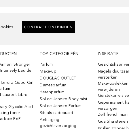
ookies
CONTRACT ONTBINDEN
ODUCTEN
TOP CATEGORIEËN
INSPIRATIE
Armani Stronger
Parfum
Gezichtshaar ve
Intensely Eau de
Make-up
Nagels duurzaa
versterken
DOUGLAS OUTLET
Herrera Good Girl
Make-upvlekken
Damesparfum
arfum
verwijderen
Herenparfum
t Laurent Libre
Gerstekorrels v
Sol de Janeiro Body mist
Gepermanent h
Sol de Janeiro Parfum
ary Glycolic Acid
verzorgen
ating toner
Rituals cadeauset
Zelf french man
radoxe EdP
Anti-aging
Gua Sha stenen
gezichtsverzorging
Krullen zonder h