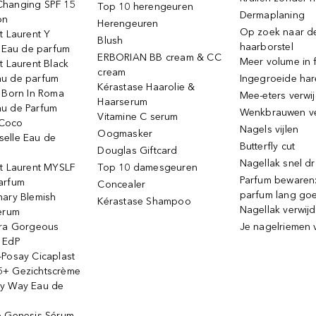
hanging SPF 15
Top 10 herengeuren
Dermaplaning
on
Herengeuren
Op zoek naar d
t Laurent Y
Blush
haarborstel
e Eau de parfum
ERBORIAN BB cream & CC
Meer volume in f
t Laurent Black
cream
u de parfum
Ingegroeide ha
Kérastase Haarolie &
o Born In Roma
Mee-eters verwi
Haarserum
u de Parfum
Wenkbrauwen v
Vitamine C serum
Coco
Nagels vijlen
Oogmasker
elle Eau de
Butterfly cut
Douglas Giftcard
Nagellak snel d
nt Laurent MYSLF
Top 10 damesgeuren
Parfum bewaren:
arfum
Concealer
parfum lang go
nary Blemish
Kérastase Shampoo
Nagellak verwij
serum
ora Gorgeous
Je nagelriemen 
 EdP
-Posay Cicaplast
+ Gezichtscrème
y Way Eau de
e Genesis Sérum