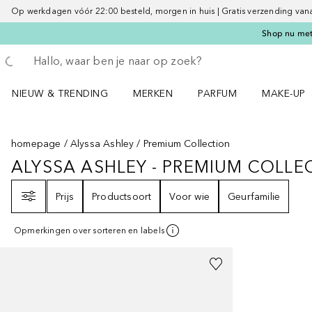
Op werkdagen vóór 22:00 besteld, morgen in huis | Gratis verzending vanaf 
Shop nu met 
Ga terug
Zoekopdracht uitvoeren
NIEUW & TRENDING
MERKEN
PARFUM
MAKE-UP
Open NIEUW & TRENDING menu
Open MERKEN menu
Open PARFUM menu
Open MAK
homepage
Alyssa Ashley
Premium Collection
ALYSSA ASHLEY - PREMIUM COLLE
ALYSSA ASHLEY - PREMIUM COL
Filter
Prijs
Productsoort
Voor wie
Geurfamilie
Opmerkingen over sorteren en labels