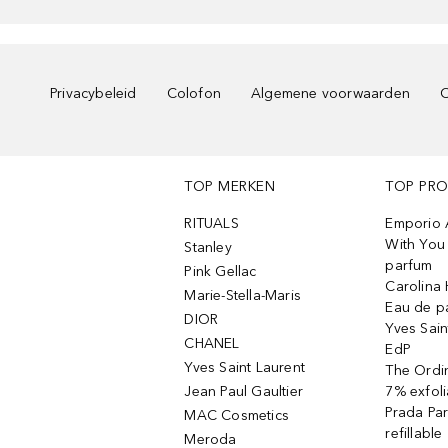
Privacybeleid
Colofon
Algemene voorwaarden
C
TOP MERKEN
TOP PR
RITUALS
Emporio 
With You 
Stanley
parfum
Pink Gellac
Carolina 
Marie-Stella-Maris
Eau de p
DIOR
Yves Sain
CHANEL
EdP
Yves Saint Laurent
The Ordin
Jean Paul Gaultier
7% exfoli
Prada Pa
MAC Cosmetics
refillable
Meroda