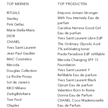
TOP MERKEN
TOP PRODUCTEN
RITUALS
Emporio Armani Stronger
With You Intensely Eau de
Stanley
parfum
Pink Gellac
Carolina Herrera Good Girl
Marie-Stella-Maris
Eau de parfum
DIOR
Yves Saint Laurent Libre EdP
CHANEL
The Ordinary Glycolic Acid
Yves Saint Laurent
7% exfoliating toner
Jean Paul Gaultier
Prada Paradoxe EdP refillable
MAC Cosmetics
Meroda Changing SPF 15
Meroda
Foundation
Yves Saint Laurent Y
Douglas Collection
Refillable Eau de parfum
La Roche-Posay
Yves Saint Laurent Black
Sol de Janeiro
Opium Eau de parfum
KIKO Milano
Valentino Born In Roma
Zadig&Voltaire
Donna Eau de Parfum
Tom Ford
CHANEL Coco Mademoiselle
Olaplex
Eau de Parfum