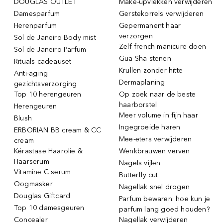
DOUGLAS OUTLET
Make-upvlekken verwijderen
Damesparfum
Gerstekorrels verwijderen
Herenparfum
Gepermanent haar
verzorgen
Sol de Janeiro Body mist
Zelf french manicure doen
Sol de Janeiro Parfum
Gua Sha stenen
Rituals cadeauset
Krullen zonder hitte
Anti-aging
Dermaplaning
gezichtsverzorging
Top 10 herengeuren
Op zoek naar de beste
haarborstel
Herengeuren
Meer volume in fijn haar
Blush
Ingegroeide haren
ERBORIAN BB cream & CC
Mee-eters verwijderen
cream
Kérastase Haarolie &
Wenkbrauwen verven
Haarserum
Nagels vijlen
Vitamine C serum
Butterfly cut
Oogmasker
Nagellak snel drogen
Douglas Giftcard
Parfum bewaren: hoe kun je
Top 10 damesgeuren
parfum lang goed houden?
Concealer
Nagellak verwijderen