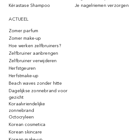
Kérastase Shampoo
Je nagelriemen verzorgen
ACTUEEL
Zomer parfum
Zomer make-up
Hoe werken zelfbruiners?
Zelfbruiner aanbrengen
Zelfbruiner verwijderen
Herfstgeuren
Herfstmake-up
Beach waves zonder hitte
Dagelijkse zonnebrand voor
gezicht
Koraalvriendelijke
zonnebrand
Octocryleen
Korean cosmetica
Korean skincare
Korean make-up