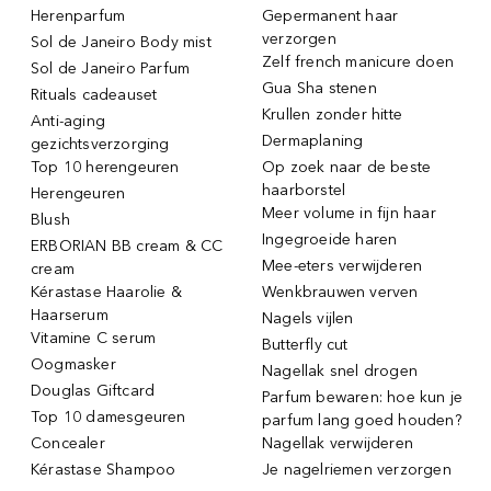
Herenparfum
Gepermanent haar
verzorgen
Sol de Janeiro Body mist
Zelf french manicure doen
Sol de Janeiro Parfum
Gua Sha stenen
Rituals cadeauset
Krullen zonder hitte
Anti-aging
Dermaplaning
gezichtsverzorging
Top 10 herengeuren
Op zoek naar de beste
haarborstel
Herengeuren
Meer volume in fijn haar
Blush
Ingegroeide haren
ERBORIAN BB cream & CC
Mee-eters verwijderen
cream
Kérastase Haarolie &
Wenkbrauwen verven
Haarserum
Nagels vijlen
Vitamine C serum
Butterfly cut
Oogmasker
Nagellak snel drogen
Douglas Giftcard
Parfum bewaren: hoe kun je
Top 10 damesgeuren
parfum lang goed houden?
Concealer
Nagellak verwijderen
Kérastase Shampoo
Je nagelriemen verzorgen