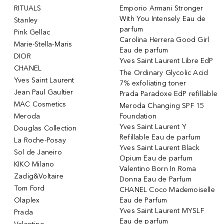
RITUALS
Emporio Armani Stronger
With You Intensely Eau de
Stanley
parfum
Pink Gellac
Carolina Herrera Good Girl
Marie-Stella-Maris
Eau de parfum
DIOR
Yves Saint Laurent Libre EdP
CHANEL
The Ordinary Glycolic Acid
Yves Saint Laurent
7% exfoliating toner
Jean Paul Gaultier
Prada Paradoxe EdP refillable
MAC Cosmetics
Meroda Changing SPF 15
Meroda
Foundation
Yves Saint Laurent Y
Douglas Collection
Refillable Eau de parfum
La Roche-Posay
Yves Saint Laurent Black
Sol de Janeiro
Opium Eau de parfum
KIKO Milano
Valentino Born In Roma
Zadig&Voltaire
Donna Eau de Parfum
Tom Ford
CHANEL Coco Mademoiselle
Olaplex
Eau de Parfum
Yves Saint Laurent MYSLF
Prada
Eau de parfum