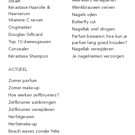
Mee-eters verwijderen
cream
Kérastase Haarolie &
Wenkbrauwen verven
Haarserum
Nagels vijlen
Vitamine C serum
Butterfly cut
Oogmasker
Nagellak snel drogen
Douglas Giftcard
Parfum bewaren: hoe kun je
Top 10 damesgeuren
parfum lang goed houden?
Concealer
Nagellak verwijderen
Kérastase Shampoo
Je nagelriemen verzorgen
ACTUEEL
Zomer parfum
Zomer make-up
Hoe werken zelfbruiners?
Zelfbruiner aanbrengen
Zelfbruiner verwijderen
Herfstgeuren
Herfstmake-up
Beach waves zonder hitte