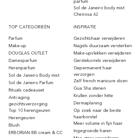
parfum
Sol de Janeiro body mist
Cheirosa 62
TOP CATEGORIEËN
INSPIRATIE
Parfum
Gezichtshaar verwijderen
Make-up
Nagels duurzaam versterken
DOUGLAS OUTLET
Make-upvlekken verwijderen
Damesparfum
Gerstekorrels verwijderen
Herenparfum
Gepermanent haar
verzorgen
Sol de Janeiro Body mist
Zelf french manicure doen
Sol de Janeiro Parfum
Gua Sha stenen
Rituals cadeauset
Krullen zonder hitte
Anti-aging
Dermaplaning
gezichtsverzorging
Top 10 herengeuren
Op zoek naar de beste
haarborstel
Herengeuren
Meer volume in fijn haar
Blush
Ingegroeide haren
ERBORIAN BB cream & CC