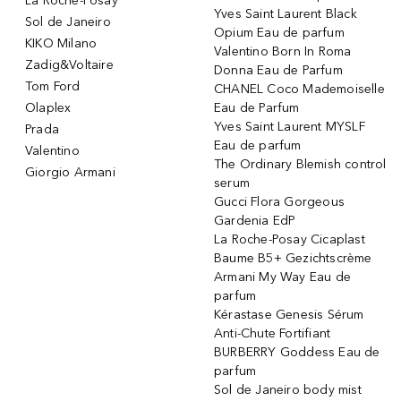
La Roche-Posay
Yves Saint Laurent Black
Sol de Janeiro
Opium Eau de parfum
KIKO Milano
Valentino Born In Roma
Zadig&Voltaire
Donna Eau de Parfum
Tom Ford
CHANEL Coco Mademoiselle
Olaplex
Eau de Parfum
Yves Saint Laurent MYSLF
Prada
Eau de parfum
Valentino
The Ordinary Blemish control
Giorgio Armani
serum
Gucci Flora Gorgeous
Gardenia EdP
La Roche-Posay Cicaplast
Baume B5+ Gezichtscrème
Armani My Way Eau de
parfum
Kérastase Genesis Sérum
Anti-Chute Fortifiant
BURBERRY Goddess Eau de
parfum
Sol de Janeiro body mist