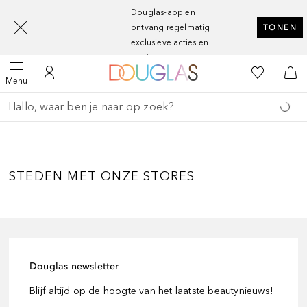
[navigation.slideout.screenreader]
Douglas-app en
ontvang regelmatig
TONEN
exclusieve acties en
kortingen
Naar Douglas Home
Naar Mijn W
Open menu
Naar Mijn Account
Naa
Menu
Ga terug
Zoekopdracht uitvoeren
STEDEN MET ONZE STORES
Douglas newsletter
Blijf altijd op de hoogte van het laatste beautynieuws!