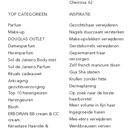
Cheirosa 62
TOP CATEGORIEËN
INSPIRATIE
Parfum
Gezichtshaar verwijderen
Make-up
Nagels duurzaam versterken
DOUGLAS OUTLET
Make-upvlekken verwijderen
Damesparfum
Gerstekorrels verwijderen
Herenparfum
Gepermanent haar
verzorgen
Sol de Janeiro Body mist
Zelf french manicure doen
Sol de Janeiro Parfum
Gua Sha stenen
Rituals cadeauset
Krullen zonder hitte
Anti-aging
Dermaplaning
gezichtsverzorging
Top 10 herengeuren
Op zoek naar de beste
haarborstel
Herengeuren
Meer volume in fijn haar
Blush
Ingegroeide haren
ERBORIAN BB cream & CC
Mee-eters verwijderen
cream
Kérastase Haarolie &
Wenkbrauwen verven